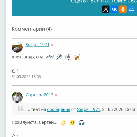
ПОДЕЛИТЬСЯ ПОСТОМ В СВО
ВИА «Чаривни
гр.«Зодиак»
ВК «Аккорд»
Кра
Комментарии (4)
Sergei 1971
Оффлайн
Александр, спасибо!
ВИА «Поющие
Гая (2008)
ВИА «Верасы»
гр.«
1
31.05.2026 13:03
Gaposha2013
Оффлайн
ВИА «Рапсодия»
Орэра (2008)
ВИА «Водограй»
ВИА
Ответ на
сообщение
от
Sergei 1971
, 31.05.2026 13:03
Пожалуйста, Сергей...
1