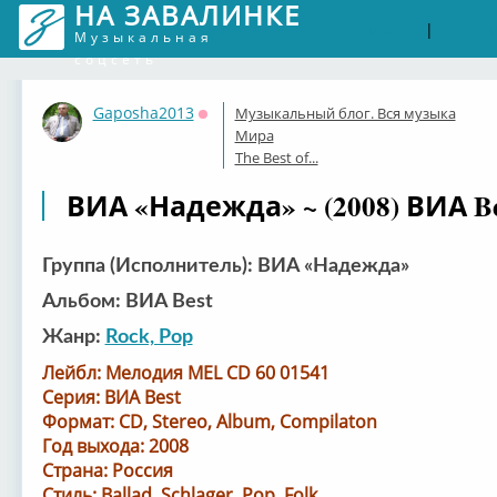
НА ЗАВАЛИНКЕ
Войти
Рег
|
Музыкальная
соцсеть
Gaposha2013
Музыкальный блог. Вся музыка
Оффлайн
Мира
The Best of...
ВИА «Надежда» ~ (2008) ВИА Be
Группа (Исполнитель): ВИА «Надежда»
Альбом: ВИА Best
Жанр:
Rock, Pop
Лейбл: Мелодия MEL CD 60 01541
Серия: ВИА Best
Формат: CD, Stereo, Album, Compilaton
Год выхода: 2008
Страна: Россия
Стиль: Ballad, Schlager, Pop, Folk