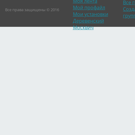
Моя лента
Все 
Мой профайл
Созд
Все права защищены © 2016
Мои установки
груп
Деревенский
Москвич