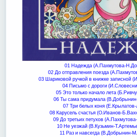
01 Надежда (А.Пахмутова-Н.Д
02 До отправления поезда (А.Пахмуто
03 Шариковой ручкой в книжке записной (
04 Письмо с дороги (И.Словесни
05 Это только начало лета (Б.Ривч
06 Ты сама придумала (В.Добрынин
07 Три белых коня (Е.Крылатов
08 Карусель счастья (О.Иванов-Б.Вах
09 До третьих петухов (А.Пахмутов
10 Не уезжай (В.Кузьмин-Т.Артемье
11 Раз и навсегда (В.Добрынин-М