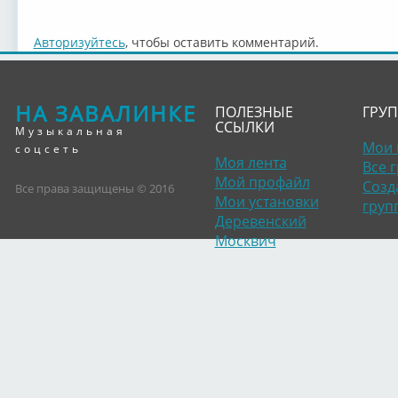
Авторизуйтесь
, чтобы оставить комментарий.
НА ЗАВАЛИНКЕ
ПОЛЕЗНЫЕ
ГРУ
ССЫЛКИ
Музыкальная
Мои 
соцсеть
Моя лента
Все 
Мой профайл
Созд
Все права защищены © 2016
Мои установки
груп
Деревенский
Москвич