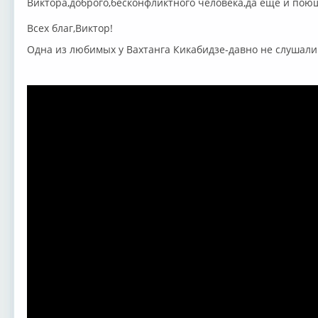
Виктора,доброго,бесконфликтного человека,да еще и по
Всех благ,Виктор!
Одна из любимых у Вахтанга Кикабидзе-давно не слушали..