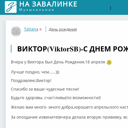
НА ЗАВАЛИНКЕ
Войти
Рег
|
Музыкальная
соцсеть
Tatiana
День рождения
Оффлайн
ВИКТОР(ViktorSB)-С ДНЕМ РОЖ
Вчера у Виктора был День Рождения,18 апреля
Лучше поздно, чем......)))
Поздравляю,Виктор!
Спасибо за ваши чудесные песни!
Будьте здоровы, счастливы(по возможности)!
Желаю вам много- много добра,хорошего апрельского наст
За опоздание извините(вчера делала вторую прививку, вс