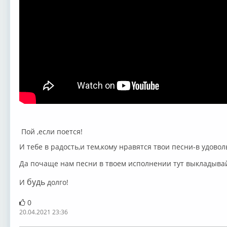
Пой ,если поется!
И тебе в радость,и тем,кому нравятся твои песни-в удовол
Да почаще нам песни в твоем исполнении тут выкладыва
будь
И
долго!
0
20.04.2021 23:36