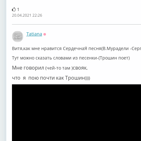
1
20.04.2021 22:26
Tatiana
Оффлайн
Витя,как мне нравится СердечнаЯ песня(В.Мурадели -Серге
Тут можно сказать словами из песенки-(Трошин поет)
Мне говорил
свояк
(чей-то там )
,
что я пою почти как Трошин
))))