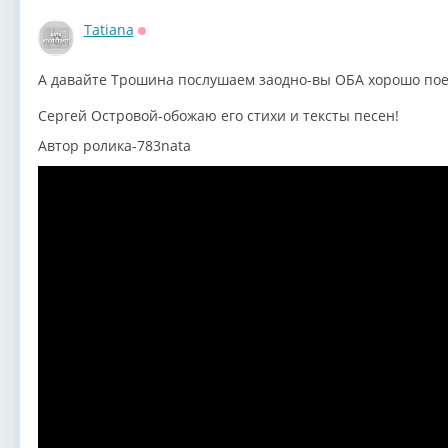
Tatiana
Оффлайн
А давайте Трошина послушаем заодно-вы ОБА хорошо пое
Сергей Островой-обожаю его стихи и тексты песен!
Автор ролика-783nata