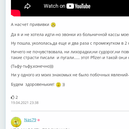
А насчет прививки
Да я и не хотела идти-но звонки из больничной кассы моей 
Ну пошла, укололась,да еще и два раза с промежутком в 2 не
Ничего не почувствовала, ни лихорадки,ни судорог,ни п
такие страсти писали и пугали..... этот Pfizer-и такой он,и 
(Тьфу-тьфу,конечно)))
Ни у одного из моих знакомых не было побочных явлений-н
Будем здоровенькие!
))
2
19.04.2021 23:38
Nas79
Оффлайн