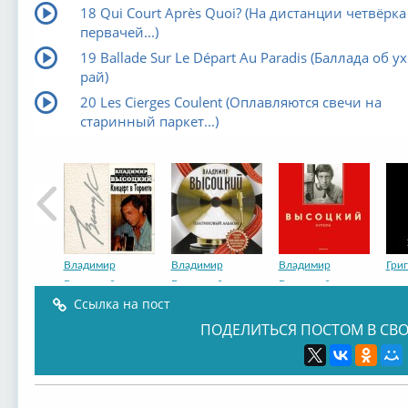
18 Qui Court Après Quoi? (На дистанции четвёрка
первачей...)
19 Ballade Sur Le Départ Au Paradis (Баллада об у
рай)
20 Les Cierges Coulent (Оплавляются свечи на
старинный паркет...)
Владимир
Владимир
Владимир
Гри
Высоцкий
Высоцкий
Высоцкий
Ссылка на пост
ПОДЕЛИТЬСЯ ПОСТОМ В СВО
Григорий Лепс
Владимир
Владимир
Анто