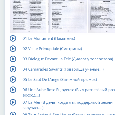
01 Le Monument (Памятник)
02 Visite Prénuptiale (Смотрины)
03 Dialogue Devant La Télé (Диалог у телевизора)
04 Camarades Savants (Товарищи учёные...)
05 Le Saut De L'ange (Затяжной прыжок)
06 Une Aube Rose Et Joyeuse (Был развесёлый ро
восход...)
07 La Mer (В день, когда мы, поддержкой земли
заручась...)
08 Tout Arrive À Son Heure (Всему на свете выход