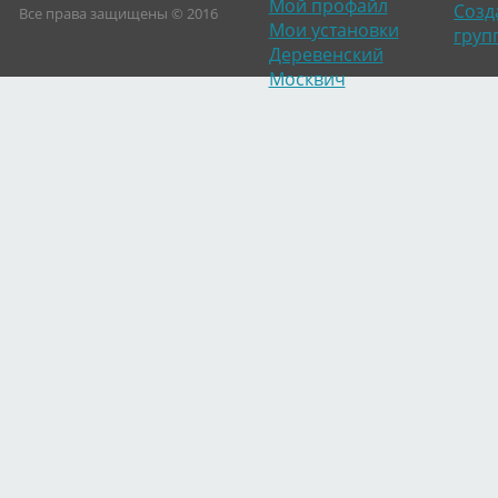
Мой профайл
Созд
Все права защищены © 2016
Мои установки
груп
Деревенский
Москвич