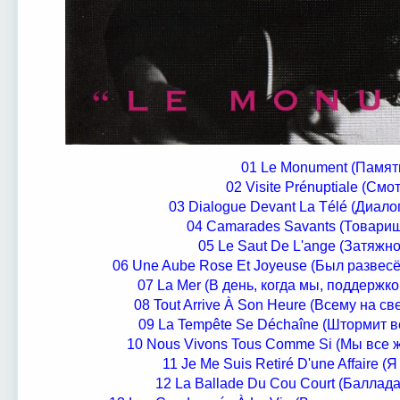
01 Le Monument (Памят
02 Visite Prénuptiale (Смо
03 Dialogue Devant La Télé (Диало
04 Camarades Savants (Товарищ
05 Le Saut De L'ange (Затяжн
06 Une Aube Rose Et Joyeuse (Был развесё
07 La Mer (В день, когда мы, поддержко
08 Tout Arrive À Son Heure (Всему на све
09 La Tempête Se Déchaîne (Штормит вес
10 Nous Vivons Tous Comme Si (Мы все жи
11 Je Me Suis Retiré D'une Affaire (Я
12 La Ballade Du Cou Court (Баллада