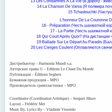
13 Les Condamnés À La Vie (В дорогу - живо!
14 La Chanson De Vania (Я полмира почт
15 Tchastouchki (Часту
L'honneur De La Couronne D
16 - Préparation (Честь шахматной ко
17 - La Partie (Честь шахматной 
18 Qui Court Après Quoi? (На дистанции 
19 Ballade Sur Le Départ Au Paradis (Ба
20 Les Cierges Coulent (Оплавляются свечи 
Дистрибьютор – Harmonia Mundi s.a.
Авторские права © – Editions Le Chant Du Monde
Публикация – Éditions Seghers
Бумажная продукция – MPO
Производитель грампластинки – MPO
Coordinator (Coordination Artistique) – Sergueï Jiltsov
Layout – Frédéric Mei
Music By, Lyrics By – Vladimir Vissotski