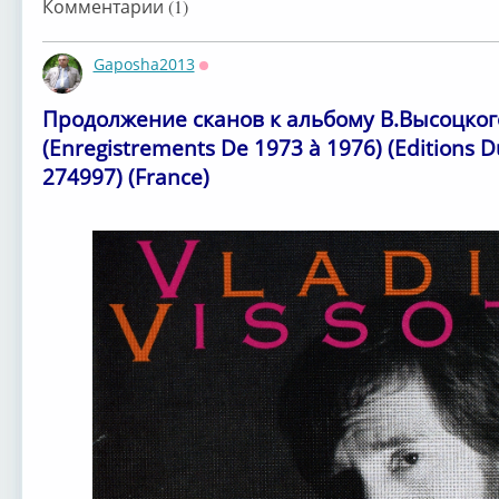
Комментарии (1)
Высоцкий
Высоцкий
Gaposha2013
Оффлайн
Продолжение сканов к альбому В.Высоцкого
Владимир
Владимир
Владимир
Вла
(Enregistrements De 1973 à 1976) ⁣(⁣Edition
Высоцкий
Высоцкий
Высоцкий
Выс
274997) (France)
Владимир
Владимир
Высоцкий
Высоцкий