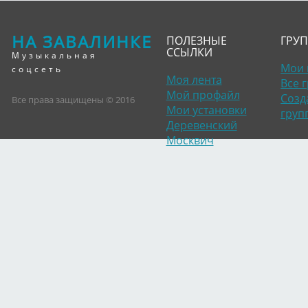
НА ЗАВАЛИНКЕ
ПОЛЕЗНЫЕ
ГРУ
ССЫЛКИ
Музыкальная
Мои 
соцсеть
Моя лента
Все 
Мой профайл
Созд
Все права защищены © 2016
Мои установки
груп
Деревенский
Москвич