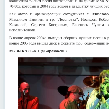
коллектива “Лейся песня international” и на фирме MMC
70-80х, который в 2004 году вошёл в двадцатку лучших ру
Как автор и аранжировщик сотрудничал с Вячеслав
Михаилом Таничем и гр. “Лесоповал”, Иосифом Кобз
Казаковой, Сергеем Костровым, Евгением Чужим
исполнителями.
В конце апреля 2004г. выходит сборник лучших песен в 
конце 2005 года вышел диск в формате mp3, содержащий в
МУЗЫКА 80-X + @Gaposha2013