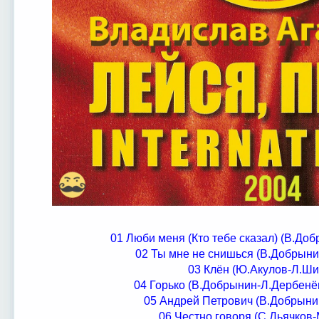
01 Люби меня (Кто тебе сказал) (В.До
02 Ты мне не снишься (В.Добрыни
03 Клён (Ю.Акулов-Л.Ши
04 Горько (В.Добрынин-Л.Дербенё
05 Андрей Петрович (В.Добрын
06 Честно говоря (С.Дьячков