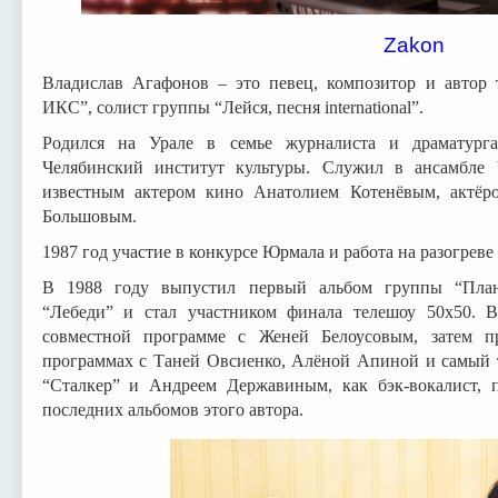
Zakon
Владислав Агафонов – это певец, композитор и автор т
ИКС”, солист группы “Лейся, песня international”.
Родился на Урале в семье журналиста и драматург
Челябинский институт культуры. Служил в ансамбле Ч
известным актером кино Анатолием Котенёвым, актёр
Большовым.
1987 год участие в конкурсе Юрмала и работа на разогрев
В 1988 году выпустил первый альбом группы “Пла
“Лебеди”
и стал участником финала телешоу 50х50. В
совместной программе с Женей Белоусовым, затем п
программах с Таней Овсиенко, Алёной Апиной и самый т
“Сталкер” и Андреем Державиным, как бэк-вокалист, 
последних альбомов этого автора.