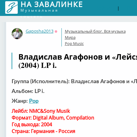
НА ЗАВАЛИНКЕ
Войти
Рег
|
Музыкальная
соцсеть
Gaposha2013
Музыкальный блог. Вся музыка
Оффлайн
Мира
Pop Music
Владислав Агафонов и «Лейся, 
(2004) LP i.
Группа (Исполнитель): Владислав Агафонов и «Ле
Альбом: LP i.
Жанр:
Рор
Лейбл: NMC&Sony Musik
Формат: Digital Album, Compilation
Год выхода: 2004
Страна: Германия - Россия