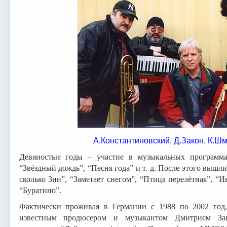
А.Константиновский, Д.Закон, К.Ш
Девяностые годы – участие в музыкальных программа
“Звёздный дождь”, “Песня года” и т. д. После этого вышл
сколько Зин”, “Заметает снегом”, “Птица перелётная”, “И
“Буратино”.
Фактически проживая в Германии с 1988 по 2002 год,
известным продюсером и музыкантом Дмитрием Зак