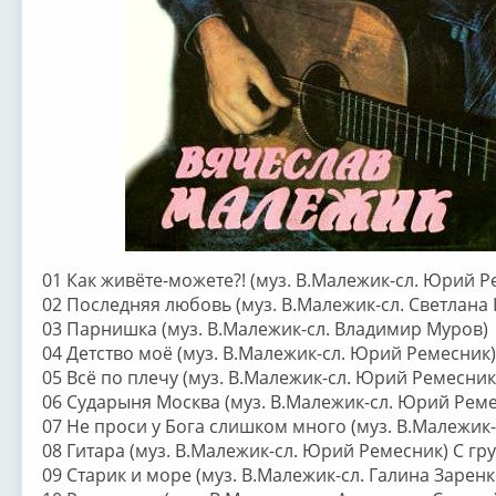
01 Как живёте-можете?! (муз. В.Малежик-сл. Юрий Р
02 Последняя любовь (муз. В.Малежик-сл. Светлана
03 Парнишка (муз. В.Малежик-сл. Владимир Муров)
04 Детство моё (муз. В.Малежик-сл. Юрий Ремесник)
05 Всё по плечу (муз. В.Малежик-сл. Юрий Ремесни
06 Сударыня Москва (муз. В.Малежик-сл. Юрий Реме
07 Не проси у Бога слишком много (муз. В.Малежик
08 Гитара (муз. В.Малежик-сл. Юрий Ремесник) С гр
09 Старик и море (муз. В.Малежик-сл. Галина Заренк