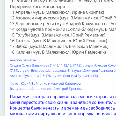
10 Рождество (муз. В.Малежик-сл. Александр Смогул
Перервинского монастыря
11 Апрель (муз. В.Малежик-сл. Ирина Скрипак)
12 Азовская лирическая (муз. В.Малежик-сл. Юрий 
13 Деревенское регги (муз. Андрей Кожушков-сл. А
14 Когда чувства промокли (Сопли-блюз) (муз. В.Ма
15 Голуби (муз. В.Малежик-сл. Юрий Ремесник)
16 Татьяна (муз. В.Малежик-сл. Юрий Ремесник)
17 Зябко (муз. В.Малежик-сл. Вячеслав Малежик)
18 Калина (муз. В.Малежик-сл. Юрий Ремесник)
Альбом записан:
Студия Олега Завьялова (1-4,9,11,12,16,17,18), студия Алексея Кол
(7,14), студия Виктора Шаповалова (8), студия Дмитрия Галицкого (
Алексея Туманова (15,17), студия Леонида Гуткина (13);
Фото - Юрий Бойченко и Алексей Кириллов.
Выпускающий продюсер - Дмитрий Прянов.
Пандемия, которая парализовала многие отрасли н
меня перестоить свою хизнь и заняться сочинитель
Концерты были нечасты и времени высвободилось 
музыкантами виртуально и лишь изредка воочию, я