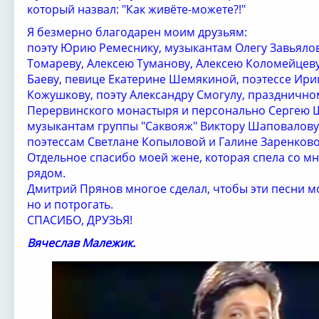
который назвал: "Как живёте-можете?!"
Я безмерно благодарен моим друзьям:
поэту Юрию Ремеснику, музыкантам Олегу Завьялов
Томареву, Алексею Туманову, Алексею Коломейцеву
Баеву, певице Екатерине Шемякиной, поэтессе Ири
Кожушкову, поэту Александру Смогулу, празднично
Перервинского монастыря и персонально Сергею Ш
музыкантам группы "Саквояж" Виктору Шаповалову
поэтессам Светлане Копыловой и Галине Заренково
Отдельное спасибо моей жене, которая спела со мн
рядом.
Дмитрий Прянов многое сделал, чтобы эти песни м
но и потрогать.
СПАСИБО, ДРУЗЬЯ!
Вячеслав Малежик.