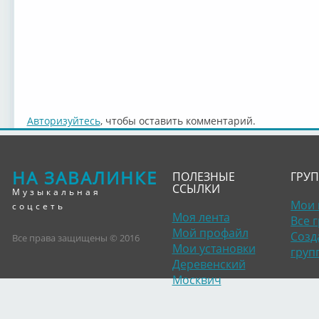
Авторизуйтесь
, чтобы оставить комментарий.
НА ЗАВАЛИНКЕ
ПОЛЕЗНЫЕ
ГРУ
ССЫЛКИ
Музыкальная
Мои 
соцсеть
Моя лента
Все 
Мой профайл
Созд
Все права защищены © 2016
Мои установки
груп
Деревенский
Москвич