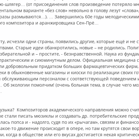
ю-шлягер… (от присоединения слов произведение потеряло мно
нтальном варианте «без слов» невольно в голову лезут «слова»,
разы размываются…). … Завершились 60е годы мелодическими
ого композитора и аранжировщика Сен-Прё…
у, исчезли одни страны, появились другие, которые ещё и не с
ствами. Старые идеи обанкротились, новые – не родились. Поли
бирательной и – простите, - безнравственной. Наука из фунд
 практическим и сиюминутным делом. Официальная медицина с
и добровольным придатком больших фармацевтических фирм,
ки в обыкновенные магазины и киоски по реализации своих го
и обслуживающим персоналом с соответствующей поведением 
… Об экологии помолчим! (очень больная тема, в случае чего мо
…
узыка? Композиторов академического направления можно сч
ые стали писать мюзиклы и создавать др. потребительские пр
лась попса и - надолго, судя по их «рычагам», связям и финанс
акое-то движение происходит в опере, но там крутятся свои во
и, когда в обществе или его вкусах достигается некая критичес