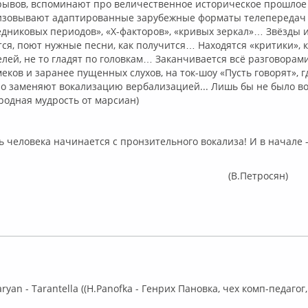
рывов, вспоминают про величественное историческое прошлое 
изовывают адаптированные зарубежные форматы телепередач 
едниковых периодов», «Х-факторов», «кривых зеркал»… Звёзды 
ся, поют нужные песни, как получится… Находятся «критики», 
лей, не то гладят по головкам… Заканчивается всё разговорам
ков и заранее пущенных слухов, на ток-шоу «Пусть говорят», г
о заменяют вокализацию вербализацией... Лишь бы не было в
родная мудрость от марсиан)
еловека начинается с пронзительного вокализа! И в начале -
.Петросян)
флайн
ryan - Tarantella ((H.Panofka - Генрих Пановка, чех комп-педагог, 