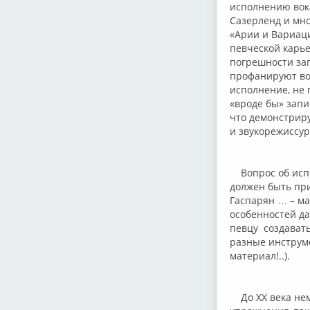
исполнению вока
Сазерленд и мно
«Арии и Вариаций
певческой карье
погрешности за
профанируют вок
исполнение, не 
«вроде бы» запи
что демонстриру
и звукорежиссур
Вопрос об испо
должен быть при
Гаспарян … – ма
особенностей да
певцу создават
разные инструме
материал!..).
До ХХ века нем