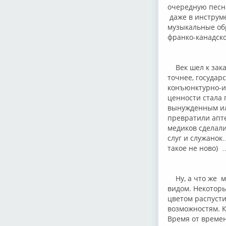
очередную песн
даже в инструме
музыкальные об
франко-канадск
Век шел к закат
точнее, государ
конъюнктурно-из
ценности стала
вынужденным ил
превратили апте
медиков сделал
слуг и служанок
такое не ново) 
Ну, а что же м
видом. Некотор
цветом распусти
возможностям. К
Время от времен