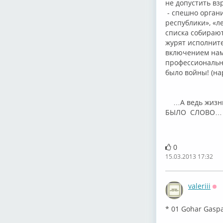
не допустить вз
- спешно орган
республики», «л
списка собирают
журят исполните
включением наме
профессиональн
было войны! (на
…А ведь жизнь ч
БЫЛО СЛОВО…
(В
0
15.03.2013 17:32
valeriii
Оф
* 01 Gohar Gaspa