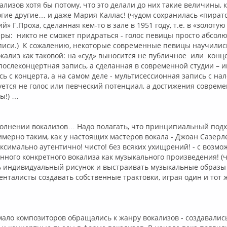
лизов хотя бы потому, что это делали до них такие величины, 
гие другие… и даже Мария Каллас! (чудом сохранилась «пират
» Г.Проха, сделанная кем-то в зале в 1951 году, т.е. в «золотую
ры: никто не сможет придраться - голос певицы просто абсолю
писи.) К сожалению, некоторые современные певицы научилис
ализ как таковой: на «суд» выносится не публичное или конц
послеконцертная запись, а сделанная в современной студии – ин
сь с концерта, а на самом деле - мультисессионная запись с на
ется не голос или певческий потенциал, а достижения соврем
ы!) …
лнении вокализов… Надо полагать, что принципиальный подх
мерно таким, как у настоящих мастеров вокала - Джоан Сазерле
ксимально аутентично! чисто! без всяких ухищрений! - с возмо
нного конкретного вокализа как музыкального произведения! (
ь индивидуальный рисунок и выстраивать музыкальные образы 
нталисты создавать собственные трактовки, играя один и тот 
ало композиторов обращались к жанру вокализов - создавалис