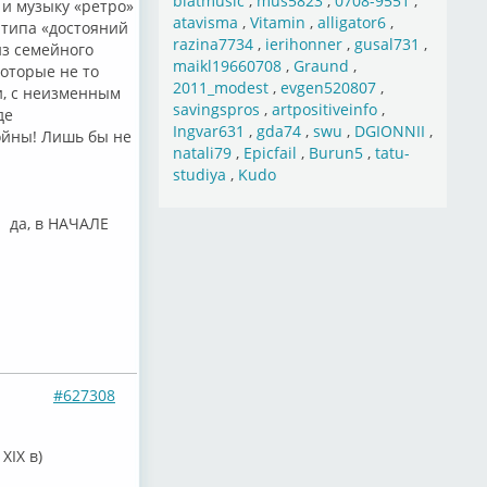
blatmusic
,
mus5823
,
0708-9551
,
и музыку «ретро»
atavisma
,
Vitamin
,
alligator6
,
типа «достояний
razina7734
,
ierihonner
,
gusal731
,
из семейного
maikl19660708
,
Graund
,
которые не то
2011_modest
,
evgen520807
,
и, с неизменным
savingspros
,
artpositiveinfo
,
де
Ingvar631
,
gda74
,
swu
,
DGIONNII
,
ойны! Лишь бы не
natali79
,
Epicfail
,
Burun5
,
tatu-
studiya
,
Kudo
 да, в НАЧАЛЕ
#627308
XIX в)