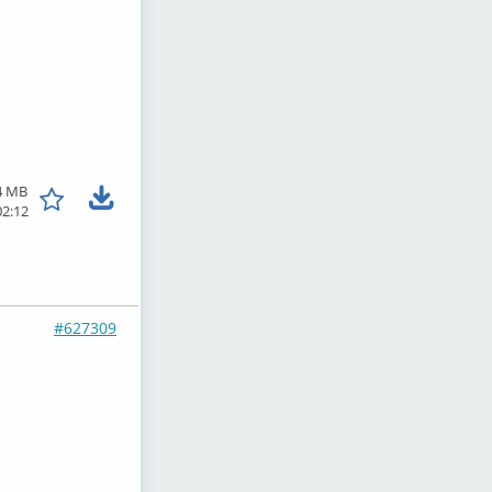
4 MB
02:12
#627309