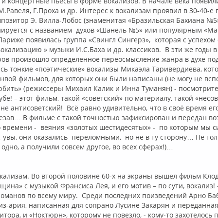
 и концертные пьесы в форме вокализов. В начале века появил
М.Равеля, Г.Проха и др. Интерес к вокализам проявил в 30-40-е
позитор Э. Вилла-Лобос (знаменитая «Бразильская Бахиана №5»
иируется с названием духов «Шанель №5» или популярным «Ма
 Париже появилась группа «Свингл Сингерз», которая с успехом 
вокализацию » музыки И.С.Баха и др. классиков. В эти же годы 
ров произошло определенное переосмысление жанра в духе под
сь тонкие «поэтические» вокализы Микаэла Таривердиева, кот
нвой фильмов, для которых они были написаны (не могу не всп
бить» (режиссеры Михаил Калик и Инна Туманян) - посмотрите
убе! – этот фильм, такой «советский» по материалу, такой «несо
 не антисоветский! Всё равно удивительно, что в своё время ег
езав… В фильме с такой точностью зафиксирован и передан во
 времени - веяния «золотых шестидесятых» - по которым мы с
увы, они оказались переломными, но не в ту сторону… Не тольк
одно, а получили совсем другое, во всех сферах!)…
ализам. Во второй половине 60-х на экраны вышел фильм Кл
ина» с музыкой Франсиса Лея, и его мотив – по сути, вокализ! 
еломанов по всему миру. Среди последних поизведений Арно Б
из-ария, написанная для сопрано Лусине Закарян и переданная
тора, и «Ноктюрн», которому не повезло, - кому-то захотелось 