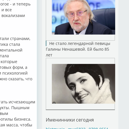
гое - и теперь
 и все
 вокализами
тали странами,
Не стало легендарной певицы
тика стала
Галины Ненашевой. Ей было 85
аментальной
лет
тала
 которые
товых форм, а
и психологией
жно сказать, что
итать исчезающим
одукты. Пышным
овым
ротилы бизнеса.
Именинники сегодня
кая масса, чтобы