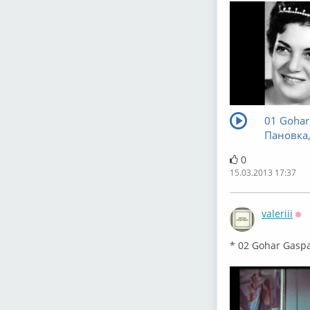
01 Gohar 
Пановка, 
0
15.03.2013 17:37
valeriii
Оф
* 02 Gohar Gaspar