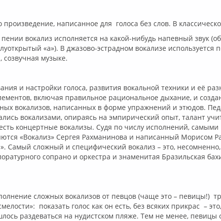
произведение, написанное для голоса без слов. В классическ
 пении вокализ исполняется на какой-нибудь напевный звук (об
уоткрытый «а»). В джазово-эстрадном вокализе используется 
 созвучная музыке.
ия и настройки голоса, развития вокальной техники и её ра
лементов, включая правильное рациональное дыхание, и созда
ных вокализов, написанных в форме упражнений и этюдов. Пед
лись вокализами, опираясь на эмпирический опыт, талант учит
 есть концертные вокализы. Судя по числу исполнений, самым
яются «Вокализ» Сергея Рахманинова и написанный Морисом Ра
. Самый сложный и специфический вокализ – это, несомненно,
лоратурного сопрано и оркестра и знаменитая Бразильская ба
лнение сложных вокализов от певцов (чаще это – певицы!) тр
елости»: показать голос как он есть, без всяких прикрас – это,
лось раздеваться на нудистском пляже. Тем не менее, певицы