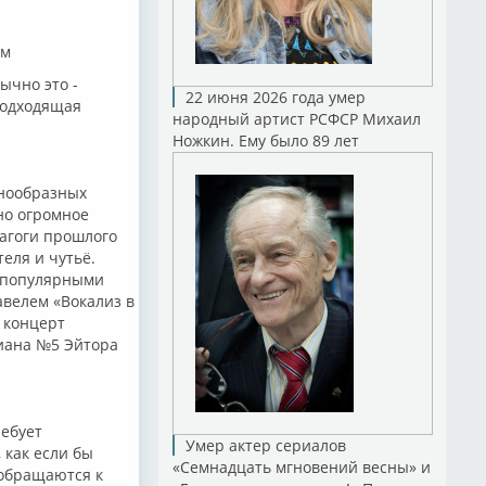
ом
ычно это -
22 июня 2026 года умер
подходящая
народный артист РСФСР Михаил
Ножкин. Ему было 89 лет
знообразных
но огромное
агоги прошлого
еля и чутьё.
и популярными
велем «Вокализ в
 концерт
хиана №5 Эйтора
ебует
Умер актер сериалов
 как если бы
«Семнадцать мгновений весны» и
 обращаются к