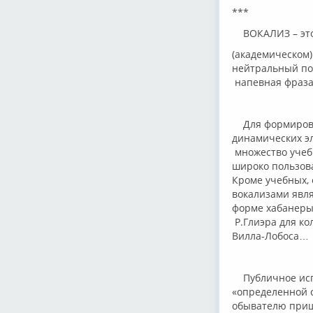
***
ВОКАЛИЗ – это 
(академическом)
нейтральный пол
напевная фраза,
Для формирован
динамических э
множество учеб
широко пользова
Кроме учебных,
вокализами явл
форме хабанеры»
Р.Глиэра для ко
Вилла-Лобоса…
Публичное испо
«определенной см
обывателю приш