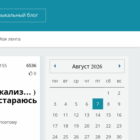
зыкальный блог
Моя лента
3155
6536
Август 2026
0
пн
вт
ср
чт
пт
сб
вс
окализ… )
1
2
остараюсь
3
4
5
6
7
8
9
10
11
12
13
14
15
16
 поэтому
17
18
19
20
21
22
23
24
25
26
27
28
29
30