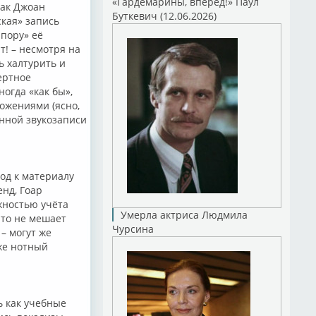
«Гардемарины, вперед!» Паул
как Джоан
Буткевич (12.06.2026)
ская» запись
 пору» её
т! – несмотря на
ь халтурить и
ертное
огда «как бы»,
ложениями (ясно,
енной звукозаписи
од к материалу
нд, Гоар
жностью учёта
Умерла актриса Людмила
что не мешает
Чурсина
– могут же
же нотный
ь как учебные