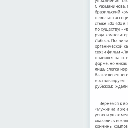
упражнения, так
С.Рахманинова, 
бразильский ком
невольно ассоц
стыке 50х-60х в
по существу! - «
ряда композито
Лобоса. Появили
органической ка
связи фильм «Лю
появился на ю-т
форме, но никак
лишь слегка изр
благословенного
ностальгируем… 
рубежом: ждали 
Вернемся к вок
«Мужчина и женщ
устах и ушах м
оказались вокал
кончины компози