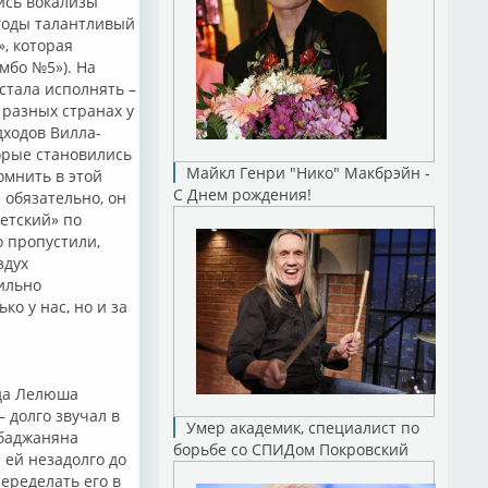
ись вокализы
 годы талантливый
, которая
мбо №5»). На
стала исполнять –
в разных странах у
ходов Вилла-
орые становились
Майкл Генри "Нико" Макбрэйн -
омнить в этой
С Днем рождения!
 обязательно, он
ветский» по
о пропустили,
здух
ильно
о у нас, но и за
ода Лелюша
– долго звучал в
Умер академик, специалист по
абаджаняна
борьбе со СПИДом Покровский
 ей незадолго до
переделать его в