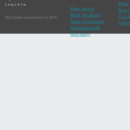
Мои 
соцсеть
Моя лента
Все 
Мой профайл
Созд
Все права защищены © 2016
Мои установки
груп
Деревенский
Москвич