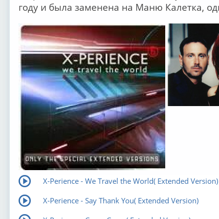
году и была заменена на Маню Калетка, одн
X-Perience - We Travel the World( Extended Version)
X-Perience - Say Thank You( Extended Version)