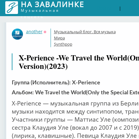
НА ЗАВАЛИНКЕ
Войти
Рег
|
Музыкальная
соцсеть
another
Музыкальный блог. Вся музыка
Оффлайн
Мира
Synthpop
X-Perience -We Travel the World(On
Version)(2023)
Группа (Исполнитель): X-Perience
Альбом: We Travel the World(Only the Special Ext
X-Perience — музыкальная группа из Берли
музыки находится между синтипопом, тран
Участники группы — Маттиас Уле (компози
сестра Клаудия Уле (вокал до 2007 и с 2019
(лирика, клавишные). Певица Клаудия Уле 