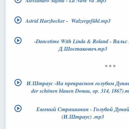
Alessandro Safina - La Nave Va .mp3
Astrid Harzbecker - Walzergefühl.mp3
-Dancetime With Linda & Roland - Вальс 
Д.Шостакович.mp3
* * *
И.Штраус -На прекрасном голубом Дунае
der schönen blauen Donau, op. 314, 1867).
Евгений Страшинин - Голубой Дуна
(И.Штраус) .mp3