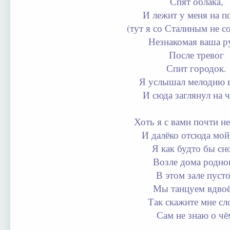
Спят облака,
И лежит у меня на п
(тут я со Сталиным не со
Незнакомая ваша р
После тревог
Спит городок.
Я услышал мелодию в
И сюда заглянул на ч
Хоть я с вами почти н
И далёко отсюда мой
Я как будто бы сн
Возле дома родно
В этом зале пуст
Мы танцуем вдво
Так скажите мне сл
Сам не знаю о чё