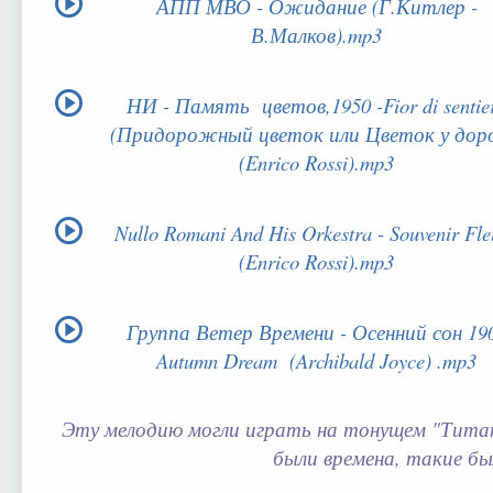
АПП МВО - Ожидание (Г.Китлер -
В.Малков).mp3
НИ - Память цветов,1950 -Fior di sentie
(Придорожный цветок или Цветок у доро
(Enrico Rossi).mp3
Nullo Romani And His Orkestra - Souvenir Fle
(Enrico Rossi).mp3
Группа Ветер Времени - Осенний сон 19
Autumn Dream (Archibald Joyce) .mp3
Эту мелодию могли играть на тонущем "Титан
были времена, такие бы