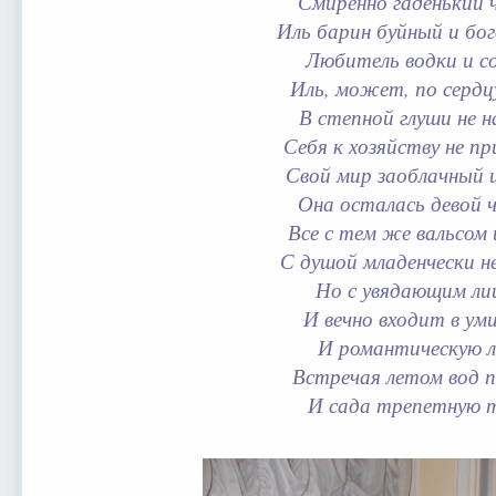
Смиренно гаденький 
Иль барин буйный и б
Любитель водки и с
Иль, может, по сердц
В степной глуши не н
Себя к хозяйству не п
Свой мир заоблачный
Она осталась девой 
Все с тем же вальсом 
С душой младенчески н
Но с увядающим ли
И вечно входит в уми
И романтическую л
Встречая летом вод п
И сада трепетную 