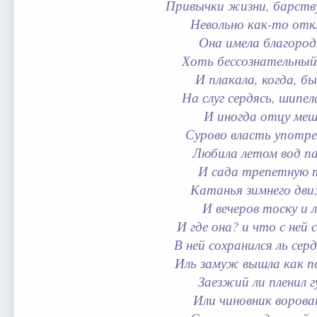
Привычки жизни, барству
Невольно как-то отк
Она имела благород
Хоть бессознательный
И плакала, когда, бы
На слуг сердясь, шипел
И иногда отцу ме
Сурово власть употре
Любила летом вод па
И сада трепетную 
Катанья зимнего дв
И вечеров тоску и л
И где она? и что с ней 
В ней сохранился ль се
Иль замуж вышла как п
Заезжий ли пленил г
Или чиновник ворова