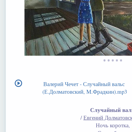
* * * * *
Валерий Чечет - Случайный вальс
(Е.Долматовский, М.Фрадкин).mp3
Случайный вал
/
Евгений Долматовс
Ночь коротка,