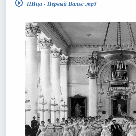
НИца - Первый Вальс .mp3