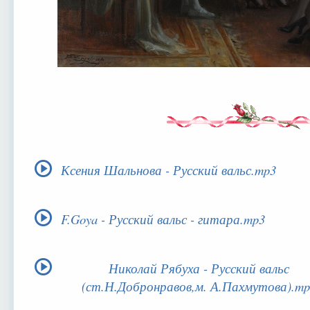
Ксения Шальнова - Русский вальс.mp3
F.Goya - Русский вальс - гитара.mp3
Николай Рябуха - Русский вальс
(ст.Н.Добронравов,м. А.Пахмутова).mp