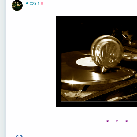
Alexsir
Оффлайн
*
* *