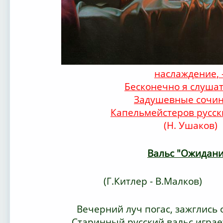
наслаждение, 
Бесконечно я слушат
Задушевные сочи
Капельмейстеров русск
(Н. Ушаков)
Вальс "Ожидани
(Г.Китлер - В.Малков)
Вечерний луч погас, зажглись 
Старинный русский вальс играе