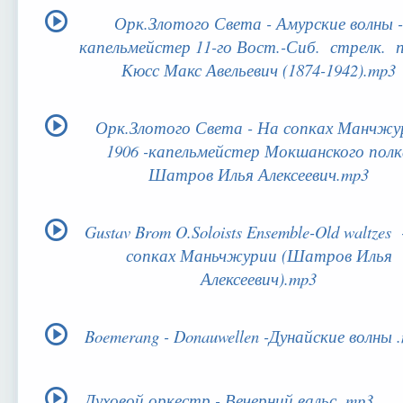
Орк.Злотого Света - Амурские волны -
капельмейстер 11-го Вост.-Сиб. стрелк. 
Кюсс Макс Авельевич (1874-1942).mp3
Орк.Злотого Света - На сопках Манчжу
1906 -капельмейстер Мокшанского полк
Шатров Илья Алексеевич.mp3
Gustav Brom O.Soloists Ensemble-Old waltzes
сопках Маньчжурии (Шатров Илья
Алексеевич).mp3
Boemerang - Donauwellen -Дунайские волны 
Духовой оркестр - Вечерний вальс..mp3