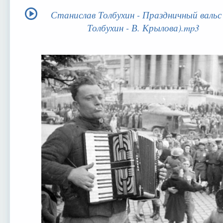
Станислав Толбухин - Праздничный вальс 
Толбухин - В. Крылова).mp3