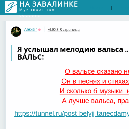
НА ЗАВАЛИНКЕ
Войти
Рег
|
Музыкальная
соцсеть
Alexsir
ALEXSIR страницы
Оффлайн
Я услышал мелодию вальса ...
ВАЛЬС!
О вальсе сказано н
Он в песнях и стихах
И сколько б музыки 
А лучше вальса, пра
https://tunnel.ru/post-belyjj-tanecdam