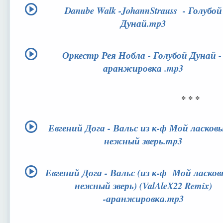
Danube Walk -JohannStrauss - Голубой
Дунай.mp3
Оркестр Рея Нобла - Голубой Дунай 
аранжировка .mp3
* * *
Евгений Дога - Вальс из к-ф Мой ласков
нежный зверь.mp3
Евгений Дога - Вальс (из к-ф Мой ласков
нежный зверь) (ValAleX22 Remix)
-аранжировка.mp3