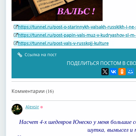
https://tunnel.ru/post-o-starinnykh-valsakh-russkikh-i-ne
https://tunnel.ru/post-papin-vals-muz-v-kudryashov-sl-m-
https://tunnel.ru/post-vals-v-russkojj-kulture
Ссылка на пост
ПОДЕЛИТЬСЯ ПОСТОМ В СВО
Комментарии (16)
Alexsir
Оффлайн
Насчет 4-х шедевров Юнеско у меня большие со
шутка, вымысел и 