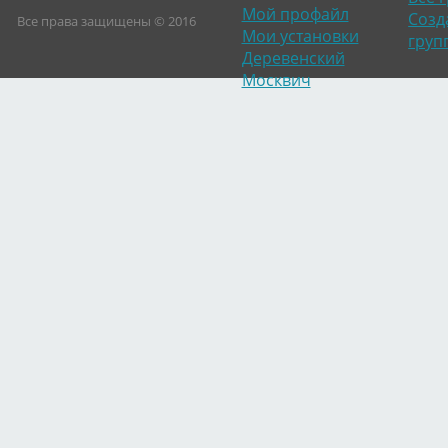
Мой профайл
Созд
Все права защищены © 2016
Мои установки
груп
Деревенский
Москвич