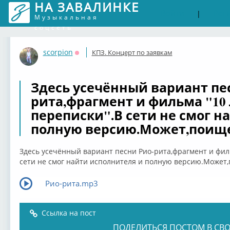
НА ЗАВАЛИНКЕ
Войти
Рег
|
Музыкальная
соцсеть
scorpion
КПЗ. Концерт по заявкам
Оффлайн
Здесь усечённый вариант пе
рита,фрагмент и фильма "10 
переписки".В сети не смог н
полную версию.Может,поищ
Здесь усечённый вариант песни Рио-рита,фрагмент и филь
сети не смог найти исполнителя и полную версию.Может
Рио-рита.mp3
Ссылка на пост
ПОДЕЛИТЬСЯ ПОСТОМ В СВО