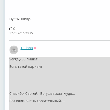
Пустыннику-
0
17.01.2016 23:25
Tatiana
Оффлайн
Sergey-55 пишет:
Есть такой вариант
Спасибо, Сергей. Богушевская -чудо...
Вот клип-очень трогательный-...