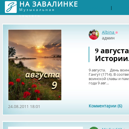
НА ЗАВАЛИНКЕ
Войти
Рег
|
Музыкальная
соцсеть
Albina
Оффла
админ
9 август
Истории
9 августа. День воин
Гангут (1714). В соот
воинской славы и памя
года 9 авг...
Комментарии (6)
24.08.2011 18:01