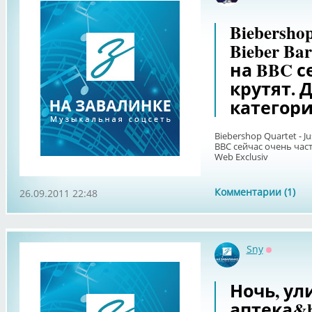
Biebershop
Bieber Ba
на BBC с
крутят. 
категори
Biebershop Quartet - J
BBC сейчас очень част
Web Exclusiv
Комментарии (1)
26.09.2011 22:48
Sny
Оффлайн
Ночь, ул
аптека&he