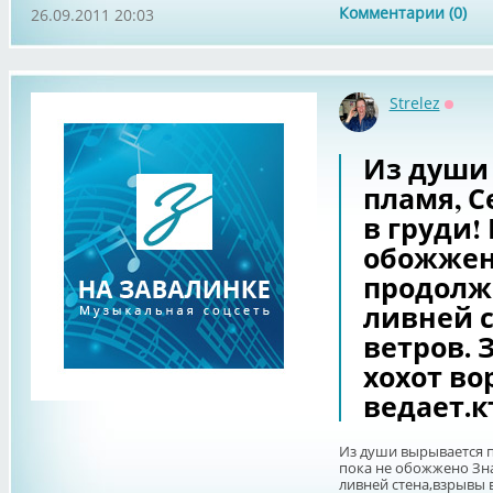
Комментарии (0)
26.09.2011 20:03
Strelez
Оффл
Из души
пламя, С
в груди! 
обожжен
продолжа
ливней 
ветров. 
хохот во
ведает.к
Из души вырывается пл
пока не обожжено Зна
ливней стена,взрывы 