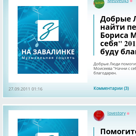
Medved43
Оф
Добрые 
найти пе
Бориса М
себя" 20
буду бла
Добрые Люди помогит
Моисеева "Начни с се
благодарен.
Комментарии (3)
27.09.2011 01:16
lovestory
Офф
Помогите