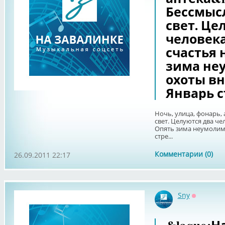
Бессмыс
свет. Це
человека
счастья 
зима не
охоты вн
Январь с
Ночь, улица, фонарь,
свет. Целуются два че
Опять зима неумолима
стре...
Комментарии (0)
26.09.2011 22:17
Sny
Оффлайн