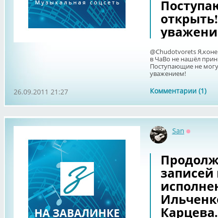
Поступа
открыть
уважени
@Chudotvorets Я,кон
в ЧаВо не нашёл при
Поступающие не могу
уважением!
Комментарии (1)
26.09.2011 21:27
San
Оффлайн
Продолж
записей
исполне
Ильченк
Карцева.