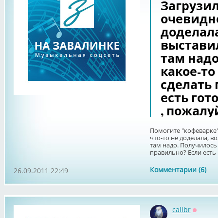
Загрузил
очевидно
доделала
выстави
там надо
какое-то
сделать 
есть гот
, пожалу
Помогите "кофеварке")
что-то не доделала, в
там надо. Получилось 
правильно? Если есть г
Комментарии (6)
26.09.2011 22:49
calibr
Оффла