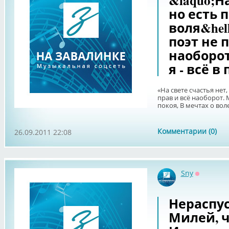
&laquo;На
но есть 
воля&hell
поэт не 
наоборот
я - всё в
«На свете счастья нет,
прав и всё наоборот. 
покоя, В мечтах о воле
Комментарии (0)
26.09.2011 22:08
Sny
Оффлайн
Нераспу
Милей, 