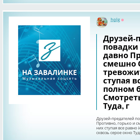
hplg
Оффлай
Друзей-
повадки
давно Пр
смешно 
тревожит
ступая в
полном б
Смотреть
Туда, г
Друзей-предателей по
Противно, горько и с
них ступая все равно 
сквозь серое окно Туда