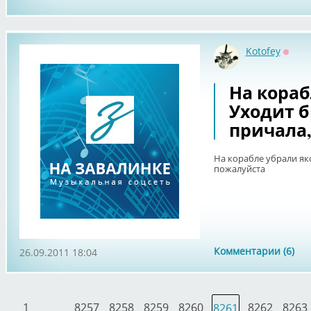
Kotofey
Оффл
На кораб
Уходит б
причала
На корабле убрали як
пожалуйста
Комментарии (6)
26.09.2011 18:04
1
8257
8258
8259
8260
8262
8263
8261
. . .