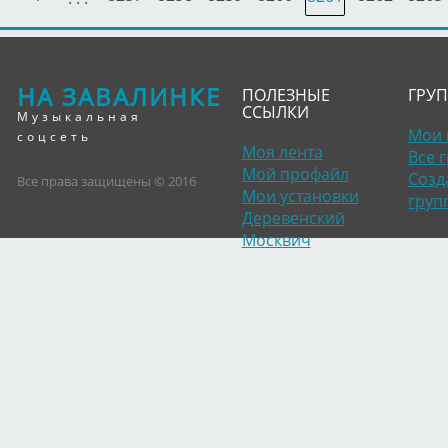
НА ЗАВАЛИНКЕ
ПОЛЕЗНЫЕ
ГРУ
ССЫЛКИ
Музыкальная
Мои 
соцсеть
Моя лента
Все 
Мой профайл
Созд
Все права защищены © 2016
Мои установки
груп
Деревенский
Москвич