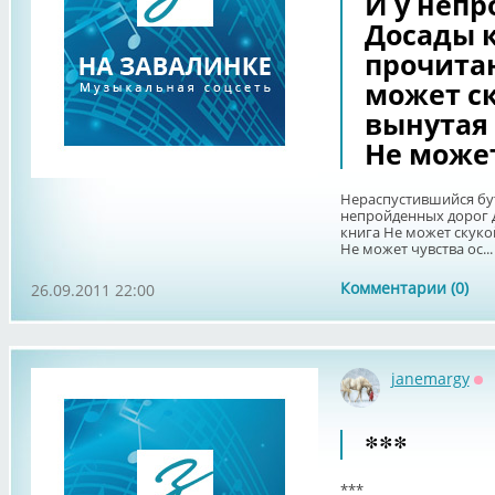
И у неп
Досады к
прочита
может ск
вынутая
Не может
Нераспустившийся бу
непройденных дорог Д
книга Не может скуко
Не может чувства ос...
Комментарии (0)
26.09.2011 22:00
janemargy
Оф
***
***