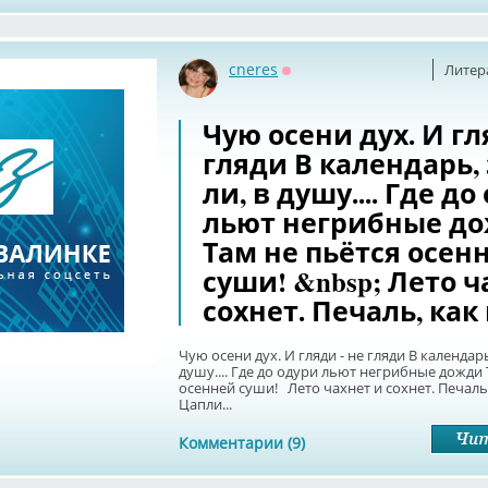
cneres
Литер
Оффлайн
Чую осени дух. И гл
гляди В календарь, 
ли, в душу.... Где д
льют негрибные д
Там не пьётся осен
суши! &nbsp; Лето ч
сохнет. Печаль, как
Чую осени дух. И гляди - не гляди В календарь
душу.... Где до одури льют негрибные дожди 
осенней суши! Лето чахнет и сохнет. Печаль,
Цапли...
Комментарии (9)