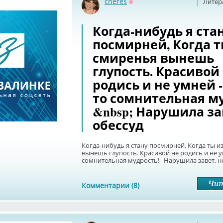
cneres
Литер
Оффлайн
Когда-нибудь я ста
посмирней, Когда т
смиренья вынешь
глупость. Красивой
родись и не умней -
то сомнительная м
&nbsp; Нарушила за
обессуд
Когда-нибудь я стану посмирней, Когда ты и
вынешь глупость. Красивой не родись и не у
сомнительная мудрость! Нарушила завет, не 
Комментарии (8)