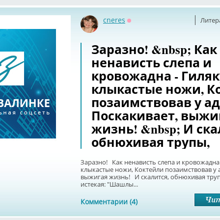
cneres
Литер
Оффлайн
Заразно! &nbsp; Как
ненависть слепа и
кровожадна - Гиляк
клыкастые ножи, К
позаимствовав у ад
Поскакивает, выжи
жизнь! &nbsp; И ска
обнюхивая трупы,
Заразно! Как ненависть слепа и кровожадна 
клыкастые ножи, Коктейли позаимствовав у а
выжигая жизнь! И скалится, обнюхивая тру
истекая: "Шашлы...
Комментарии (4)