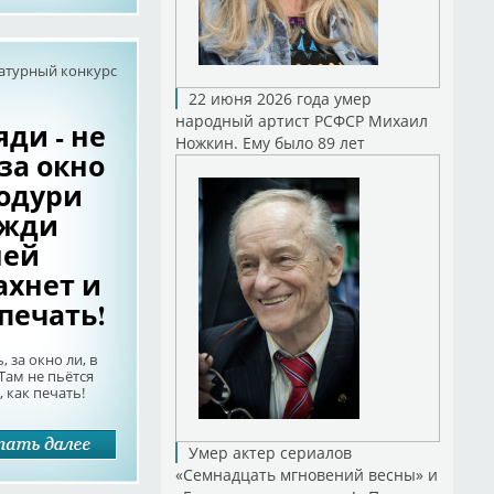
атурный конкурс
22 июня 2026 года умер
народный артист РСФСР Михаил
яди - не
Ножкин. Ему было 89 лет
за окно
о одури
ожди
ней
ахнет и
 печать!
, за окно ли, в
Там не пьётся
 как печать!
Умер актер сериалов
«Семнадцать мгновений весны» и