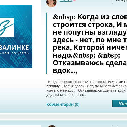
Оффлайн
&nbsp; Когда из сло
строится строка, И
не попутны взгляду.
здесь - нет, по мне 
река, Которой ниче
надо.&nbsp; &nbsp;
Отказываюсь сдела
вдох...,
Когда из слов не строится строка, И мысли 
взгляду..., Меня здесь - нет, по мне течёт рек
ничего не надо. Отказываюсь сделать вдох..
удушьем за беспечн...
Комментарии (0)