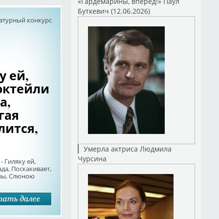
«Гардемарины, вперед!» Паул
Буткевич (12.06.2026)
атурный конкурс
у ей,
октейли
а,
гая
лится,
Умерла актриса Людмила
Чурсина
- Гиляку ей,
да, Поскакивает,
пы, Слюною