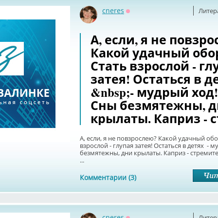
cneres
Литер
Оффлайн
А, если, я не повзр
Какой удачный обо
Стать взрослой - гл
затея! Остаться в д
&nbsp;- мудрый ход!
Сны безмятежны, 
крылаты. Каприз - с
А, если, я не повзрослею? Какой удачный обо
взрослой - глупая затея! Остаться в детях -
безмятежны, дни крылаты. Каприз - стремит
...
Комментарии (3)
cneres
Литер