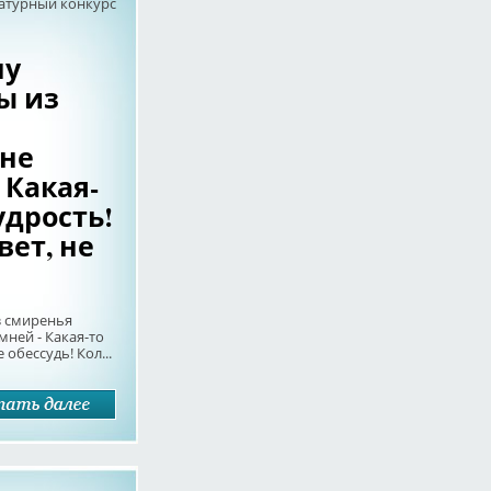
атурный конкурс
ну
ы из
 не
 Какая-
удрость!
вет, не
з смиренья
мней - Какая-то
обессудь! Кол...