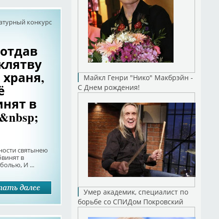
атурный конкурс
 отдав
клятву
 храня,
Майкл Генри "Нико" Макбрэйн -
ё
С Днем рождения!
инят в
&nbsp;
рности святынею
бвинят в
болью, И ...
Умер академик, специалист по
борьбе со СПИДом Покровский