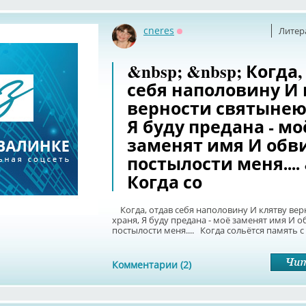
cneres
Литер
Оффлайн
&nbsp; &nbsp; Когда,
себя наполовину И 
верности святынею
Я буду предана - мо
заменят имя И обв
постылости меня.... 
Когда со
Когда, отдав себя наполовину И клятву ве
храня, Я буду предана - моё заменят имя И о
постылости меня.... Когда сольётся память с 
Комментарии (2)