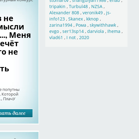
stomarov
,
shahgulyan1986
,
ehab
,
tripakin
,
Turbul48
,
NZSA
,
Alexander 808
,
veronik49
,
js-
в не
info123
,
Skanex
,
kknop
,
 мысли
zarina1994
,
Рома
,
skywithhawk
,
evgo
,
ser13sp14
,
darviola
,
Ihema
,
.., Меня
vlad61
,
I not
,
2020
течёт
го не
ть
не попутны
а, Которой
., ПлачУ