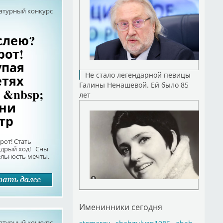
атурный конкурс
ослею?
рот!
упая
Не стало легендарной певицы
етях
Галины Ненашевой. Ей было 85
 &nbsp;
лет
дни
тр
рот! Стать
 мудрый ход! Сны
ельность мечты.
Именинники сегодня
атурный конкурс