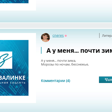
cneres
Литер
Оффлайн
А у меня... почти зи
А у меня... почти зима,
Морозы по ночам, бесснежье,
Комментарии (4)