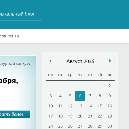
зыкальный блог
Моя лента
Август 2026
атурный конкурс
пн
вт
ср
чт
пт
сб
вс
абря,
1
2
3
4
5
6
7
8
9
10
11
12
13
14
15
16
17
18
19
20
21
22
23
24
25
26
27
28
29
30