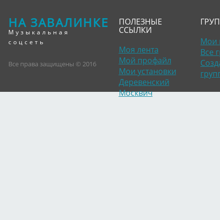
НА ЗАВАЛИНКЕ
ПОЛЕЗНЫЕ
ГРУ
ССЫЛКИ
Музыкальная
Мои 
соцсеть
Моя лента
Все 
Мой профайл
Созд
Все права защищены © 2016
Мои установки
груп
Деревенский
Москвич