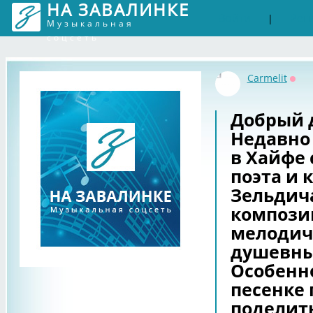
НА ЗАВАЛИНКЕ
Войти
Рег
|
Музыкальная
соцсеть
Carmelit
Офф
Добрый д
Недавно
в Хайфе
поэта и 
Зельдича
компози
мелодич
душевны
Особенн
песенке 
поделит