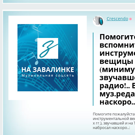
Crescendo
Оф
Помогит
вспомни
инструм
вещицы 
(минимум 
звучавше
радио!.. 
муз.реда
наскоро..
Помогите пожалуйста
инструментальной ве
х гг.), звучавшей и на 
набросал наскоро..: