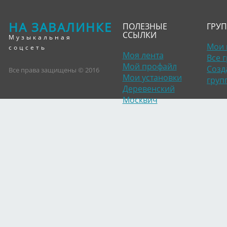
НА ЗАВАЛИНКЕ
ПОЛЕЗНЫЕ
ГРУ
ССЫЛКИ
Музыкальная
Мои 
соцсеть
Моя лента
Все 
Мой профайл
Созд
Все права защищены © 2016
Мои установки
груп
Деревенский
Москвич