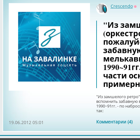
Crescendo
Оф
"Из зам
(оркестр
пожалуй
забавну
мелькав
1990~91гг
части ос
примерно
"Из замшелого ретро"
вспомнить забавную 
1990~91гг. - по набро
так:
Комментарии (4)
19.06.2012 05:01