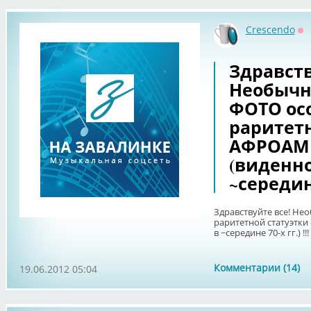
Crescendo
Оф
Здравств
Необычн
ФОТО ос
раритетн
АФРОАМ
(виденн
~середине 
Здравствуйте все! Не
раритетной статуэтк
в ~середине 70-х гг.) !!!
Комментарии (14)
19.06.2012 05:04