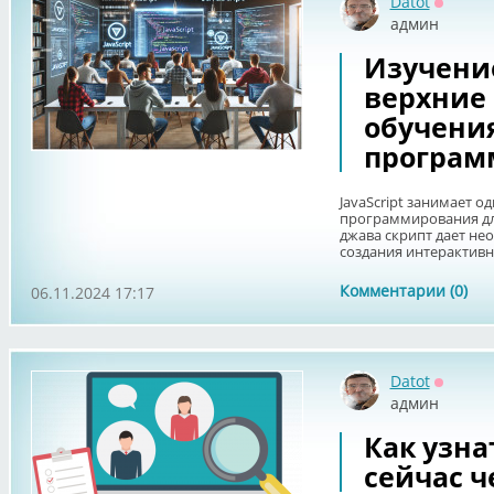
Datot
Оффла
админ
Изучение 
верхние
обучения
програм
JavaScript занимает 
программирования дл
джава скрипт дает не
создания интерактивны
Комментарии (0)
06.11.2024 17:17
Datot
Оффла
админ
Как узна
сейчас ч