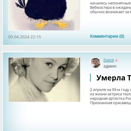
начались непонятные
Вебмастера в ожидан
обычно возникает за м
Комментарии (0)
09.04.2024 22:15
Datot
Оффла
админ
Умерла 
2 апреля на 93-м год
из жизни актриса теат
народная артистка Ро
Признанная красавица 