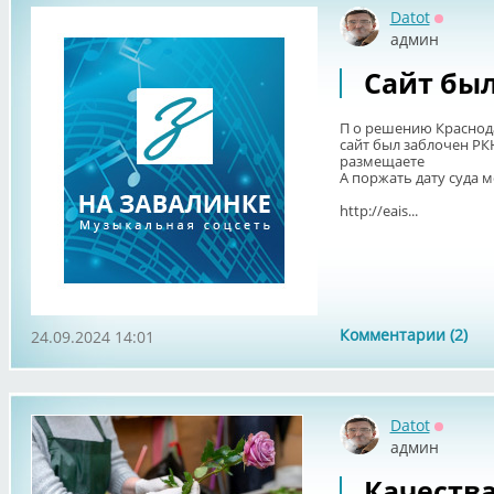
Datot
Оффла
админ
Сайт был
П о решению Краснода
сайт был заблочен РК
размещаете
А поржать дату суда 
http://eais...
Комментарии (2)
24.09.2024 14:01
Datot
Оффла
админ
Качеств