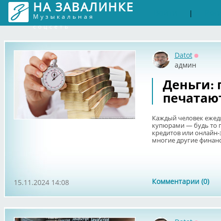
НА ЗАВАЛИНКЕ
Войти
Рег
|
Музыкальная
соцсеть
Datot
Оффла
админ
Деньги: 
печатаю
Каждый человек ежед
купюрами — будь то 
кредитов или онлайн-з
многие другие финанс
Комментарии (0)
15.11.2024 14:08