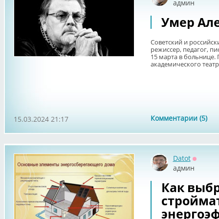
админ
Умер Ал
Советский и российски
режиссер, педагог, п
15 марта в больнице.
академического театра
Комментарии (5)
15.03.2024 21:17
Datot
Оффла
админ
Как выб
стройма
энергоэ