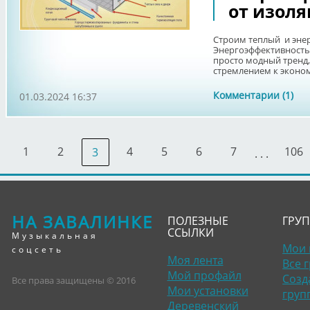
от изоля
Строим теплый и эне
Энергоэффективность 
просто модный тренд,
стремлением к эконом
Комментарии (1)
01.03.2024 16:37
1
2
4
5
6
7
106
3
. . .
НА ЗАВАЛИНКЕ
ПОЛЕЗНЫЕ
ГРУ
ССЫЛКИ
Музыкальная
Мои 
соцсеть
Моя лента
Все 
Мой профайл
Созд
Все права защищены © 2016
Мои установки
груп
Деревенский