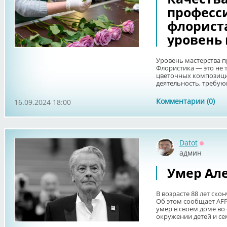
професс
флориста
уровень 
Уровень мастерства 
Флористика — это не 
цветочных композици
деятельность, требующ
Комментарии (0)
16.09.2024 18:00
Datot
Оффла
админ
Умер Ал
В возрасте 88 лет ско
Об этом сообщает AFP
умер в своем доме во
окружении детей и сем