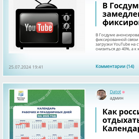
В Госду
замедлен
фиксиро
В Госдуме анонсирова
фиксированной связи 
загрузки YouTube на
снизиться до 40%, а к
Комментарии (14)
25.07.2024 19:41
Datot
Оффла
админ
Как росс
отдыхать 
Календа