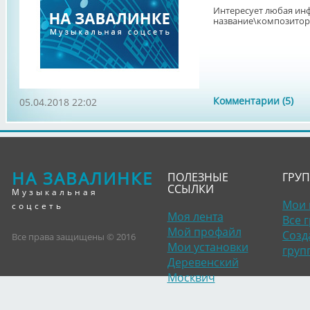
Интересует любая ин
название\композитор
Комментарии (5)
05.04.2018 22:02
НА ЗАВАЛИНКЕ
ПОЛЕЗНЫЕ
ГРУ
ССЫЛКИ
Музыкальная
Мои 
соцсеть
Моя лента
Все 
Мой профайл
Созд
Все права защищены © 2016
Мои установки
груп
Деревенский
Москвич