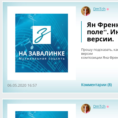
DmTch
Оффл
Ян Френк
поле". 
версии.
Прошу подсказать, к
версии
композиции Яна Френк
Комментарии (8)
06.05.2020 16:57
DmTch
Оффл