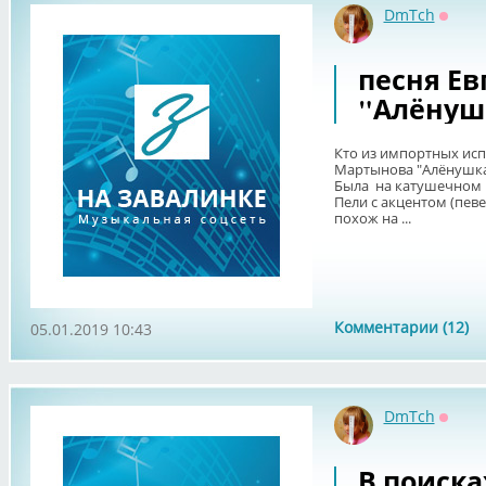
DmTch
Оффл
песня Е
"Алёнуш
Кто из импортных исп
Мартынова "Алёнушк
Была на катушечном
Пели с акцентом (певе
похож на ...
Комментарии (12)
05.01.2019 10:43
DmTch
Оффл
В поиска