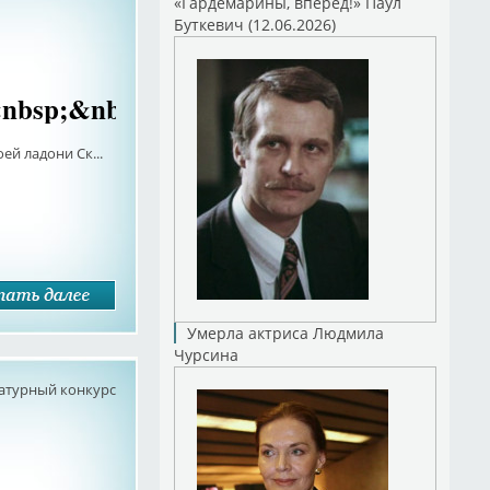
«Гардемарины, вперед!» Паул
Буткевич (12.06.2026)
nbsp;&nbsp;&nbsp;&nbsp;&nbsp;&nbs
ладони Ск...
Умерла актриса Людмила
Чурсина
атурный конкурс