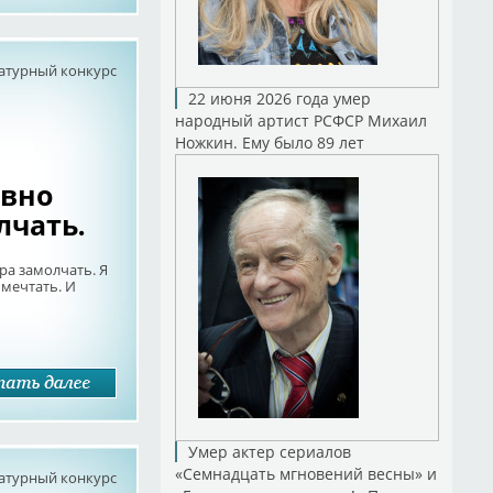
атурный конкурс
22 июня 2026 года умер
народный артист РСФСР Михаил
Ножкин. Ему было 89 лет
авно
лчать.
а замолчать. Я
мечтать. И
Умер актер сериалов
«Семнадцать мгновений весны» и
атурный конкурс