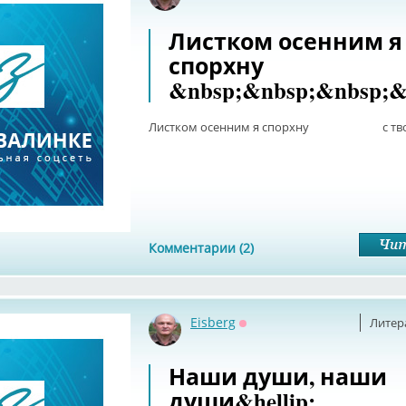
Листком осенним я
спорхну
&nbsp;&nbsp;&nbsp;&
Листком осенним я спорхну с твоей 
Комментарии (2)
Eisberg
Литер
Оффлайн
Наши души, наши
души&hellip;