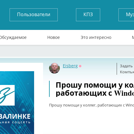
Пользователи
КПЗ
Му
Обсуждаемое
Новое
Это интересно
Eisberg
Задать
Оффлайн
Компь
Прошу помощи у ко
работающих с Windo
Прошу помощи у коллег, работающих с Win