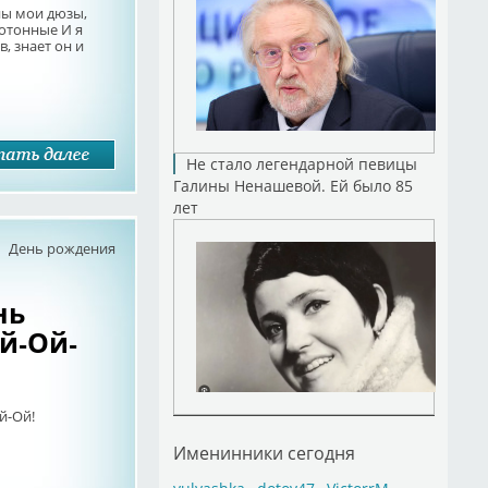
ны мои дюзы,
отонные И я
, знает он и
Не стало легендарной певицы
Галины Ненашевой. Ей было 85
лет
День рождения
нь
й-Ой-
й-Ой!
Именинники сегодня