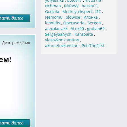
yulyashka
,
dotov47
,
VictorrM
,
richman
,
RRRVVV
,
hassn63
,
Godzila
,
Modniy-ekspert
,
ИС
,
Nemomu
,
oldwise
,
Илонка
,
leonidis
,
Operaseria
,
Sergen
,
alexakdrakk
,
ALex90
,
gudvin69
,
SergeySanych
,
Karabalta
,
vlasovkonstantino
,
День рождения
akhmetovkonstan
,
PetrTheFirst
еем!