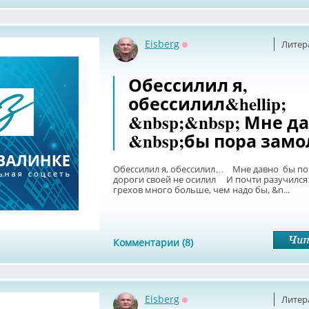
Eisberg
Литер
Оффлайн
Обессилил я,
обессилил&hellip;
&nbsp;&nbsp; Мне д
&nbsp;бы пора замо
Обессилил я, обессилил… Мне давно бы пор
дороги своей не осилил И почти разучился 
грехов много больше, чем надо бы, &n...
Комментарии (8)
Eisberg
Литер
Оффлайн