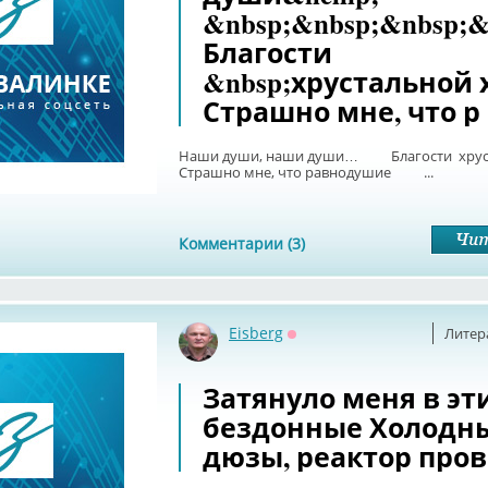
&nbsp;&nbsp;&nbsp;&
Благости
&nbsp;хрустальной 
Страшно мне, что р
Наши души, наши души… Благости хрус
Страшно мне, что равнодушие ...
Комментарии (3)
Eisberg
Литер
Оффлайн
Затянуло меня в э
бездонные Холодн
дюзы, реактор про