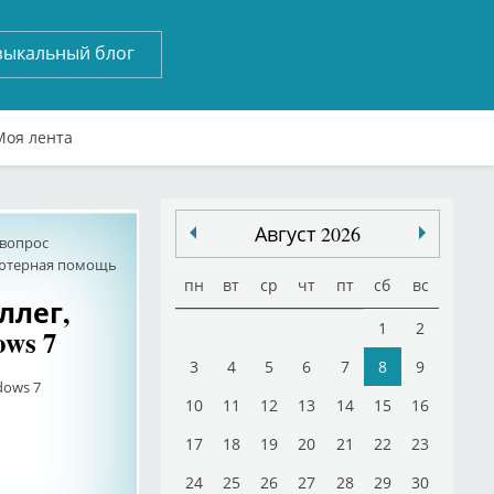
зыкальный блог
Моя лента
Август 2026
 вопрос
ютерная помощь
пн
вт
ср
чт
пт
сб
вс
ллег,
1
2
ws 7
3
4
5
6
7
8
9
dows 7
10
11
12
13
14
15
16
17
18
19
20
21
22
23
24
25
26
27
28
29
30