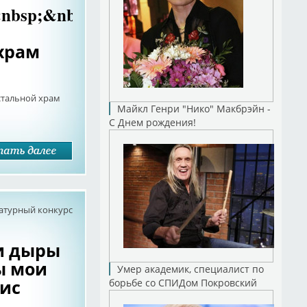
nbsp;&nbsp;&nbsp;&nbsp;&nbsp;
храм
тальной храм
Майкл Генри "Нико" Макбрэйн -
С Днем рождения!
атурный конкурс
ти дыры
ы мои
Умер академик, специалист по
вис
борьбе со СПИДом Покровский