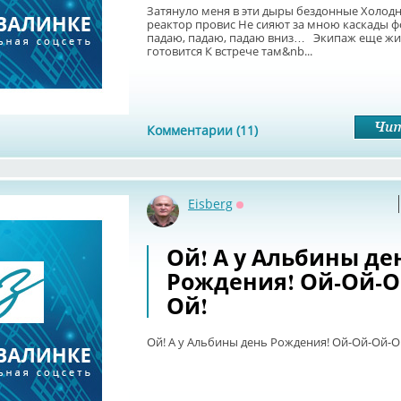
Затянуло меня в эти дыры бездонные Холод
реактор провис Не сияют за мною каскады ф
падаю, падаю, падаю вниз… Экипаж еще жив
готовится К встрече там&nb...
Комментарии (11)
Eisberg
Оффлайн
Ой! А у Альбины де
Рождения! Ой-Ой-О
Ой!
Ой! А у Альбины день Рождения! Ой-Ой-Ой-О