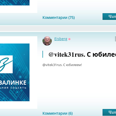
Комментарии (75)
Eisberg
Оффлайн
@vitek31rus. С юбил
@vitek31rus. С юбилеем!
Комментарии (6)