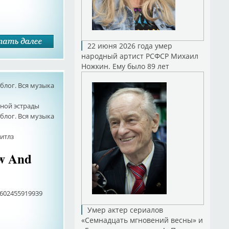
22 июня 2026 года умер
народный артист РСФСР Михаил
Ножкин. Ему было 89 лет
лог. Вся музыка
ной эстрады
лог. Вся музыка
итлз
ow And
0602455919939
Умер актер сериалов
«Семнадцать мгновений весны» и