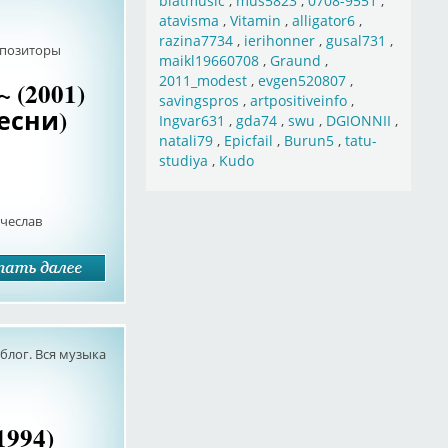
blatmusic
,
mus5823
,
0708-9551
,
atavisma
,
Vitamin
,
alligator6
,
razina7734
,
ierihonner
,
gusal731
,
мпозиторы
maikl19660708
,
Graund
,
2011_modest
,
evgen520807
,
 (2001)
savingspros
,
artpositiveinfo
,
есни)
Ingvar631
,
gda74
,
swu
,
DGIONNII
,
natali79
,
Epicfail
,
Burun5
,
tatu-
studiya
,
Kudo
ячеслав
лог. Вся музыка
1994)