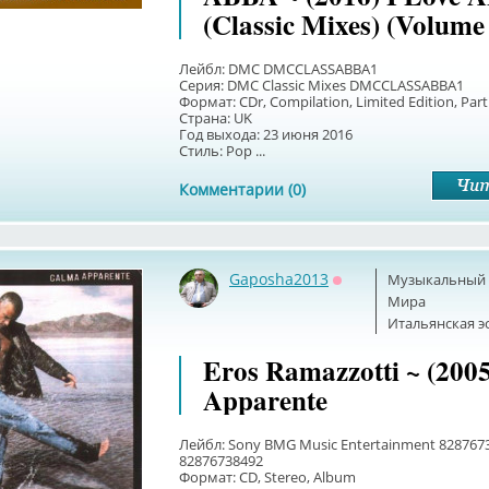
(Classic Mixes) (Volume
Лейбл: DMC DMCCLASSABBA1
Серия: DMC Classic Mixes DMCCLASSABBA1
Формат: CDr, Compilation, Limited Edition, Part
Страна: UK
Год выхода: 23 июня 2016
Стиль: Pop ...
Комментарии (0)
Gaposha2013
Музыкальный б
Оффлайн
Мира
Итальянская э
Eros Ramazzotti ~ (200
Apparente
Лейбл: Sony BMG Music Entertainment 82876738
82876738492
Формат: CD, Stereo, Album