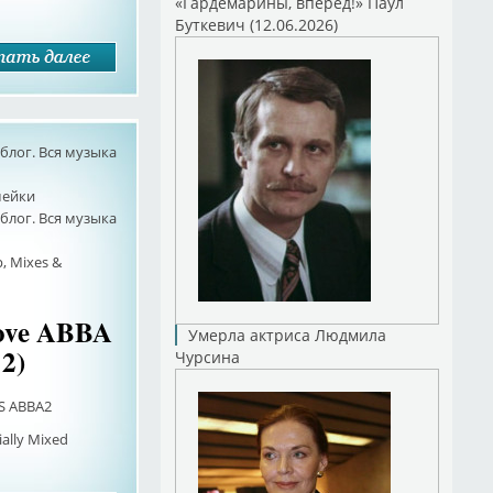
«Гардемарины, вперед!» Паул
Буткевич (12.06.2026)
лог. Вся музыка
мейки
лог. Вся музыка
, Mixes &
Love ABBA
Умерла актриса Людмила
 2)
Чурсина
S ABBA2
ially Mixed