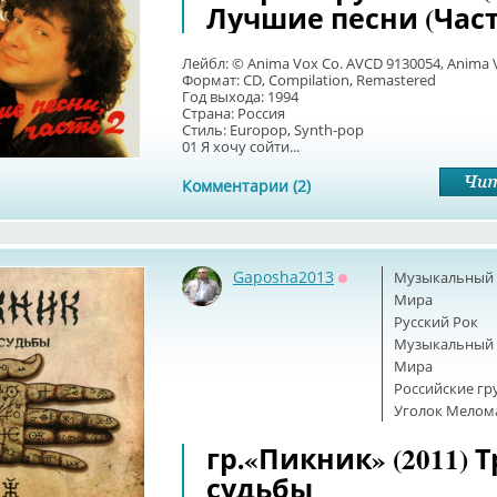
Лучшие песни (Част
Лейбл: © Anima Vox Co. AVCD 9130054, Anima 
Формат: CD, Compilation, Remastered
Год выхода: 1994
Страна: Россия
Стиль: Europop, Synth-pop
01 Я хочу сойти...
Комментарии (2)
Gaposha2013
Музыкальный б
Оффлайн
Мира
Русский Рок
Музыкальный б
Мира
Российские г
Уголок Мелом
гр.«Пикник» (2011) 
судьбы