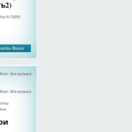
ь2)
Vox R-72055
лог. Вся музыка
лог. Вся музыка
руппы
ана
Три