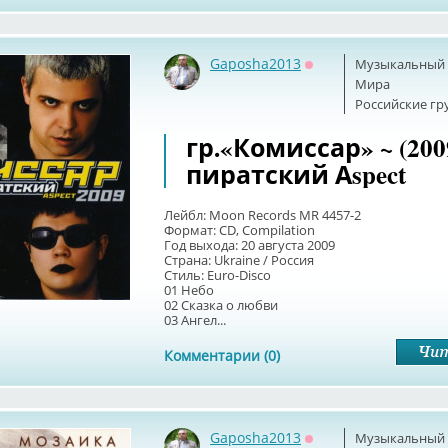
Gaposha2013
Музыкальный б
Оффлайн
Мира
Российские г
гр.«Комиссар» ~ (200
пиратский Аspect
Лейбл: Moon Records MR 4457-2
Формат: CD, Compilation
Год выхода: 20 августа 2009
Страна: Ukraine / Россия
Стиль: Euro-Disco
01 Небо
02 Сказка о любви
03 Ангел...
Комментарии (0)
Gaposha2013
Музыкальный б