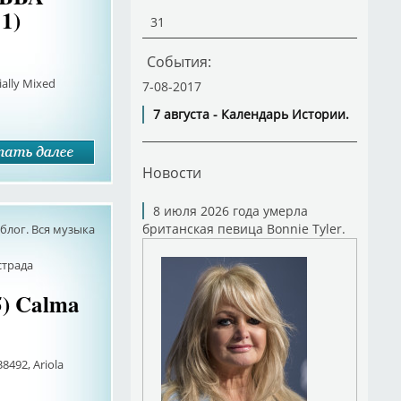
 1)
31
События:
ially Mixed
7-08-2017
7 августа - Календарь Истории.
Новости
8 июля 2026 года умерла
британская певица Bonnie Tyler.
лог. Вся музыка
страда
5) Calma
492, Ariola