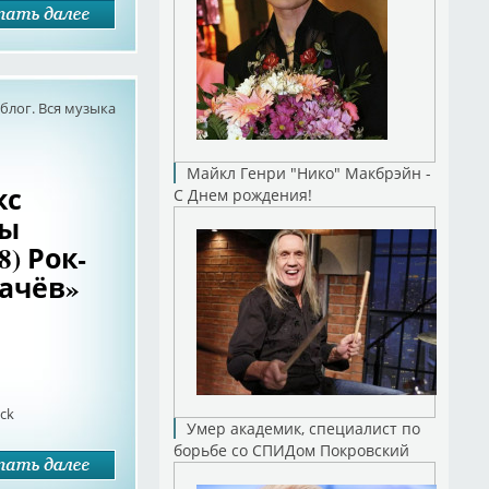
лог. Вся музыка
Майкл Генри "Нико" Макбрэйн -
кс
С Днем рождения!
пы
8) Рок-
гачёв»
ock
Умер академик, специалист по
борьбе со СПИДом Покровский