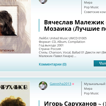
Оффлайн
Мира
Pop Music
Советские ко
Вячеслав Малежик ~
Мозаика (Лучшие п
Лейбл: United Music UMCD 01005
Формат: CD, Album, Compilation
Год выхода: 2001
Страна: Россия
Стиль: Chanson, Vocal, Ballad 01 Двести лет (В
Малежик-Павел Хмара) ...
Комментарии (0)
Gaposha2013
Музыкальный б
Оффлайн
Мира
Pop Music
Игорь Саруханов ~ (