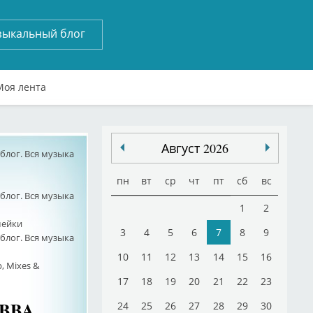
зыкальный блог
Моя лента
Август 2026
лог. Вся музыка
пн
вт
ср
чт
пт
сб
вс
лог. Вся музыка
1
2
мейки
3
4
5
6
7
8
9
лог. Вся музыка
10
11
12
13
14
15
16
, Mixes &
17
18
19
20
21
22
23
ABBA
24
25
26
27
28
29
30