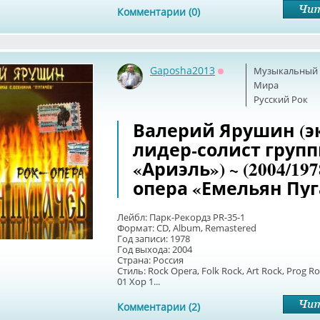
Комментарии (0)
Gaposha2013
Музыкальный б
Оффлайн
Мира
Русский Рок
Валерий Ярушин (э
лидер-солист груп
«Ариэль») ~ (2004/197
опера «Емельян Пу
Лейбл: Парк-Рекордз PR-35-1
Формат: CD, Album, Remastered
Год записи: 1978
Год выхода: 2004
Страна: Россия
Стиль: Rock Opera, Folk Rock, Art Rock, Prog R
01 Хор 1...
Комментарии (2)