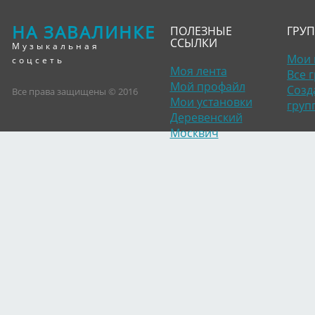
НА ЗАВАЛИНКЕ
ПОЛЕЗНЫЕ
ГРУ
ССЫЛКИ
Музыкальная
Мои 
соцсеть
Моя лента
Все 
Мой профайл
Созд
Все права защищены © 2016
Мои установки
груп
Деревенский
Москвич