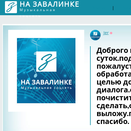
НА ЗАВАЛИНКЕ
Войти
Рег
|
Музыкальная
соцсеть
Jer
Оффлайн
Доброго
суток.по
пожалуст
обработа
целью до
диалога
почистит
сделать
выложу.
спасибо.