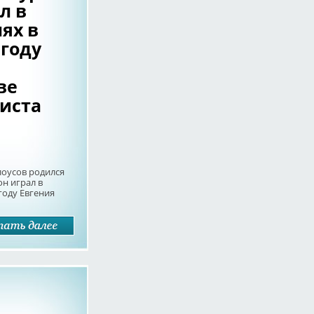
л в
ях в
 году
ве
риста
оусов родился
он играл в
году Евгения