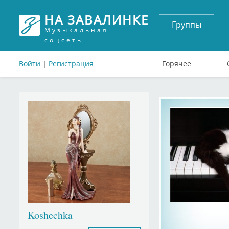
НА ЗАВАЛИНКЕ
Группы
Музыкальная
соцсеть
Войти
|
Регистрация
Горячее
Koshechka