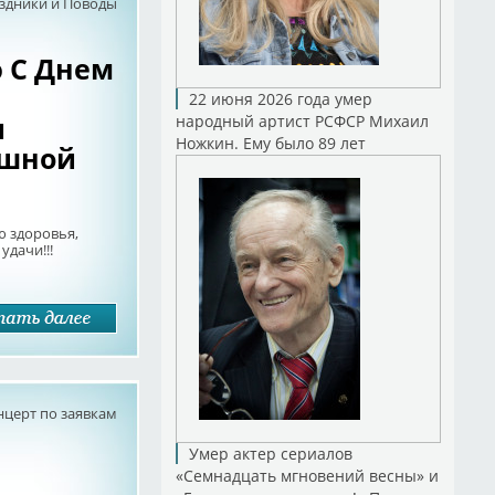
здники и Поводы
ю С Днем
22 июня 2026 года умер
и
народный артист РСФСР Михаил
Ножкин. Ему было 89 лет
ешной
ю здоровья,
удачи!!!
нцерт по заявкам
Умер актер сериалов
«Семнадцать мгновений весны» и