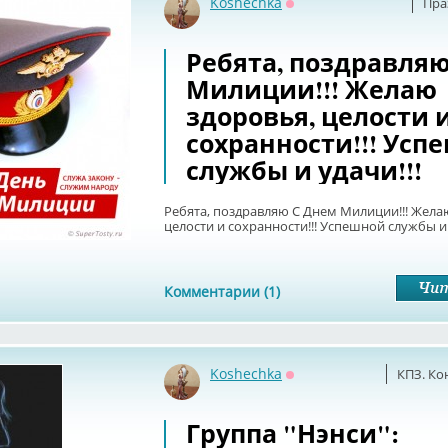
Koshechka
Пра
Оффлайн
Ребята, поздравля
Милиции!!! Желаю
здоровья, целости 
сохранности!!! Усп
службы и удачи!!!
Ребята, поздравляю С Днем Милиции!!! Жела
целости и сохранности!!! Успешной службы и 
Комментарии (1)
Koshechka
КПЗ. Ко
Оффлайн
Группа "Нэнси":