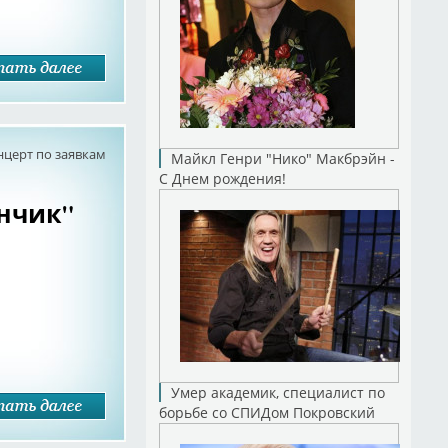
нцерт по заявкам
Майкл Генри "Нико" Макбрэйн -
С Днем рождения!
анчик"
Умер академик, специалист по
борьбе со СПИДом Покровский