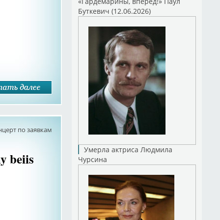
«Гардемарины, вперед!» Паул
Буткевич (12.06.2026)
нцерт по заявкам
Умерла актриса Людмила
y beiis
Чурсина