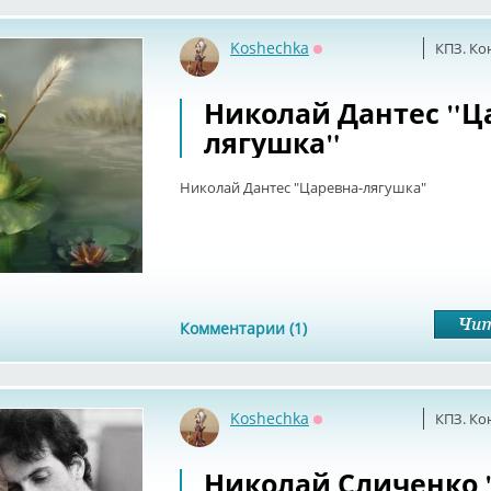
Koshechka
КПЗ. Ко
Оффлайн
Николай Дантес "Ц
лягушка"
Николай Дантес "Царевна-лягушка"
Комментарии (1)
Koshechka
КПЗ. Ко
Оффлайн
Николай Сличенко