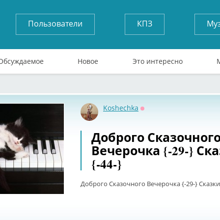
Пользователи
КПЗ
Му
Обсуждаемое
Новое
Это интересно
Koshechka
Оффлайн
Доброго Сказочног
Вечерочка {-29-} Ск
{-44-}
Доброго Сказочного Вечерочка {-29-} Сказки 