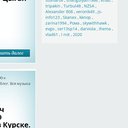
stomarov
,
shahgulyan1986
,
ehab
,
tripakin
,
Turbul48
,
NZSA
,
Alexander 808
,
veronik49
,
js-
info123
,
Skanex
,
kknop
,
zarina1994
,
Рома
,
skywithhawk
,
evgo
,
ser13sp14
,
darviola
,
Ihema
,
vlad61
,
I not
,
2020
90-х
лог. Вся музыка
_
ч
0
в Курске.