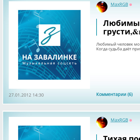
MaxRGB
Офф
Любимый
грусти,&
Любимый человек мой
Когда судьба даёт при.
Комментарии (6)
27.01.2012 14:30
MaxRGB
Офф
Тихая по