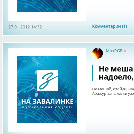
Комментарии (1)
27.01.2012 14:32
MaxRGB
Офф
Не мешай
надоело,
Не мешай, отойди, на
Абажур запылился уже, 