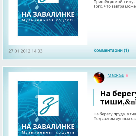
Пришёл домой, сижу,
Того, что завтра может
Комментарии (1)
27.01.2012 14:33
MaxRGB
Офф
На берег
тиши,&nb
На берегу пруда, в ти
Под светом лунных оза