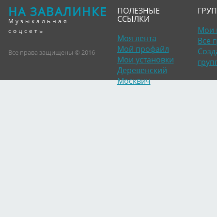
НА ЗАВАЛИНКЕ
ПОЛЕЗНЫЕ
ГРУ
ССЫЛКИ
Музыкальная
Мои 
соцсеть
Моя лента
Все 
Мой профайл
Созд
Все права защищены © 2016
Мои установки
груп
Деревенский
Москвич