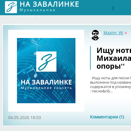
НА ЗАВАЛИНКЕ
Войти
Рег
|
Музыкальная
соцсеть
Maxim_VK
Оф
Ищу нот
Михаила
опоры"
Ищу ноты для песни 
выложена под названи
содержатся в упомяну
: песни&nb...
Комментарии (1)
04.05.2026 18:03