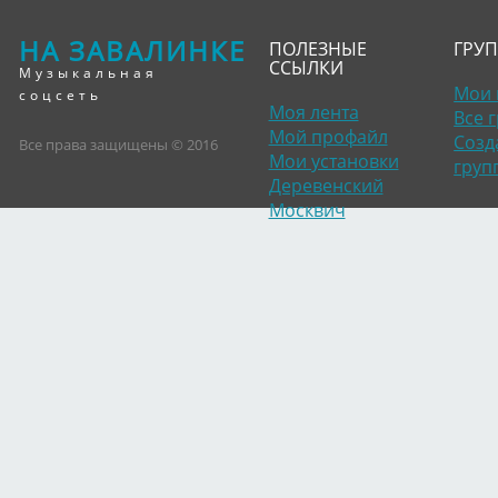
НА ЗАВАЛИНКЕ
ПОЛЕЗНЫЕ
ГРУ
ССЫЛКИ
Музыкальная
Мои 
соцсеть
Моя лента
Все 
Мой профайл
Созд
Все права защищены © 2016
Мои установки
груп
Деревенский
Москвич