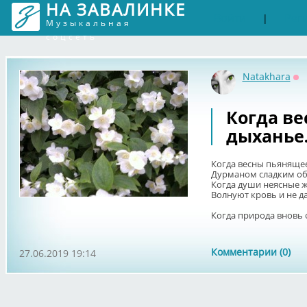
НА ЗАВАЛИНКЕ
Войти
Рег
|
Музыкальная
соцсеть
Natakhara
Оф
Когда в
дыханье.
Когда весны пьяняще
Дурманом сладким об
Когда души неясные 
Волнуют кровь и не да
Когда природа вновь о
Комментарии (0)
27.06.2019 19:14