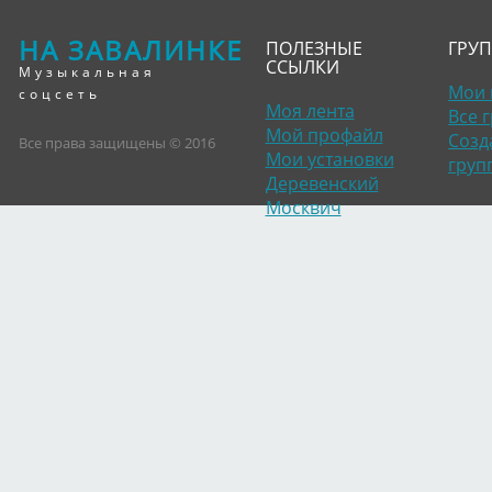
НА ЗАВАЛИНКЕ
ПОЛЕЗНЫЕ
ГРУ
ССЫЛКИ
Музыкальная
Мои 
соцсеть
Моя лента
Все 
Мой профайл
Созд
Все права защищены © 2016
Мои установки
груп
Деревенский
Москвич