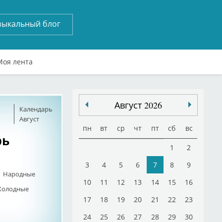
зыкальный блог
Моя лента
Август 2026
Календарь
Август
пн
вт
ср
чт
пт
сб
вс
рь
1
2
3
4
5
6
7
8
9
. Народные
10
11
12
13
14
15
16
 Холодные
17
18
19
20
21
22
23
24
25
26
27
28
29
30