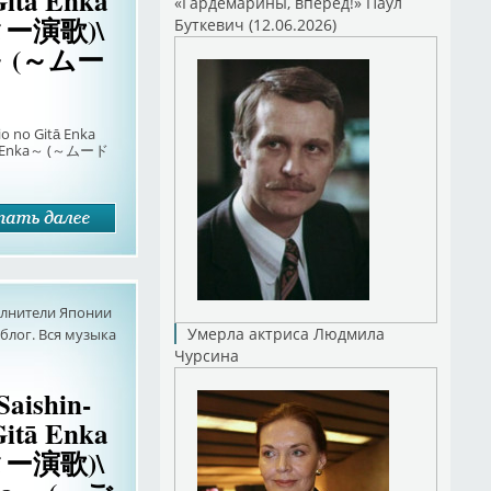
Gitā Enka
«Гардемарины, вперед!» Паул
ー演歌)\
Буткевич (12.06.2026)
a～ (～ムー
io no Gitā Enka
 Enka～ (～ムード
олнители Японии
Умерла актриса Людмила
лог. Вся музыка
Чурсина
Saishin-
Gitā Enka
ー演歌)\