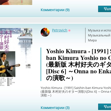
Комментарии (9)
Petrovich
Музыка и исп
Оффлайн
Музыкальный б
Мира
Yoshio Kimura - [1991] 
ban Kimura Yoshio no 
(最新版 木村好夫のギタ
[Disc 6] ～Onna no E
の演歌～)
Yoshio Kimura - [1991] Saishin-ban Kimura Yosh
(最新版 木村好夫のギター演歌)\[Disc 6] ～Onna n
演歌～)
Комментарии (3)