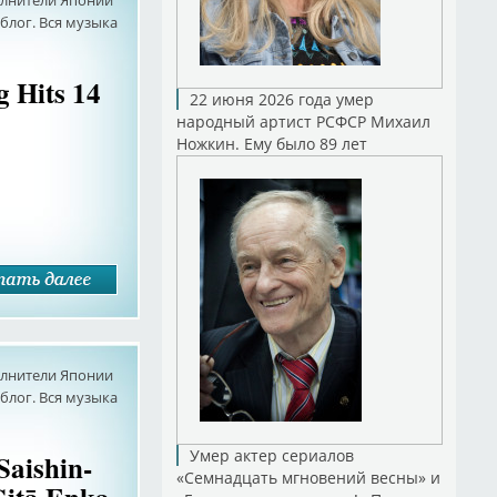
олнители Японии
лог. Вся музыка
g Hits 14
22 июня 2026 года умер
народный артист РСФСР Михаил
Ножкин. Ему было 89 лет
олнители Японии
лог. Вся музыка
Умер актер сериалов
Saishin-
«Семнадцать мгновений весны» и