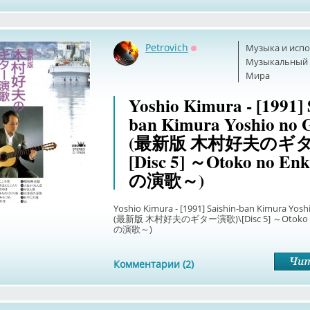
Petrovich
Музыка и исп
Оффлайн
Музыкальный б
Мира
Yoshio Kimura - [1991] 
ban Kimura Yoshio no 
(最新版 木村好夫のギタ
[Disc 5] ～Otoko no E
の演歌～)
Yoshio Kimura - [1991] Saishin-ban Kimura Yosh
(最新版 木村好夫のギター演歌)\[Disc 5] ～Otoko 
の演歌～)
Комментарии (2)