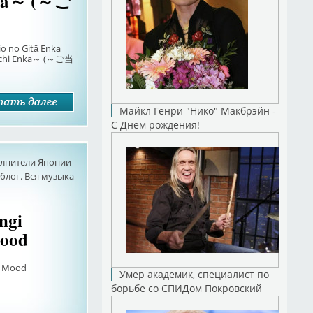
nka～ (～ご
io no Gitā Enka
hi Enka～ (～ご当
Майкл Генри "Нико" Макбрэйн -
С Днем рождения!
олнители Японии
лог. Вся музыка
ngi
Mood
x Mood
Умер академик, специалист по
борьбе со СПИДом Покровский