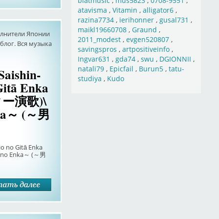
blatmusic
,
mus5823
,
0708-9551
,
atavisma
,
Vitamin
,
alligator6
,
razina7734
,
ierihonner
,
gusal731
,
maikl19660708
,
Graund
,
олнители Японии
2011_modest
,
evgen520807
,
лог. Вся музыка
savingspros
,
artpositiveinfo
,
Ingvar631
,
gda74
,
swu
,
DGIONNII
,
natali79
,
Epicfail
,
Burun5
,
tatu-
Saishin-
studiya
,
Kudo
Gitā Enka
ー演歌)\
nka～ (～男
io no Gitā Enka
no Enka～ (～男