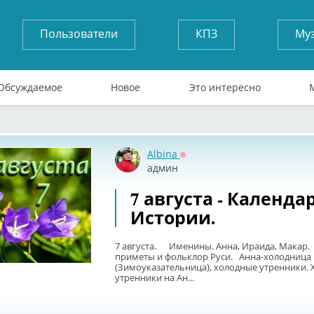
Пользователи
КПЗ
Му
Обсуждаемое
Новое
Это интересно
Albina
Оффлайн
админ
7 августа - Календа
Истории.
7 августа. Именины. Анна, Ираида, Макар
приметы и фольклор Руси. Анна-холодница
(Зимоуказательница), холодные утренники.
утренники на Ан...