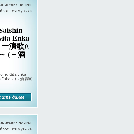
олнители Японии
лог. Вся музыка
Saishin-
Gitā Enka
ー演歌)\
ka～ (～酒
io no Gitā Enka
a Enka～ (～酒場演
олнители Японии
лог. Вся музыка