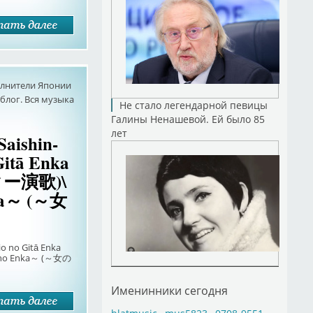
олнители Японии
лог. Вся музыка
Не стало легендарной певицы
Галины Ненашевой. Ей было 85
лет
Saishin-
Gitā Enka
ー演歌)\
nka～ (～女
io no Gitā Enka
o Enka～ (～女の
Именинники сегодня