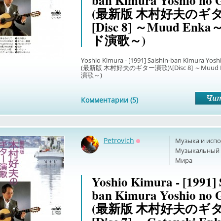
ban Kimura Yoshio no 
(最新版 木村好夫のギタ
[Disc 8] ～Muud Enk
ド演歌～)
Yoshio Kimura - [1991] Saishin-ban Kimura Yosh
(最新版 木村好夫のギター演歌)\[Disc 8] ～Muud
演歌～)
Комментарии (5)
Petrovich
Музыка и исп
Оффлайн
Музыкальный б
Мира
Yoshio Kimura - [1991] 
ban Kimura Yoshio no 
(最新版 木村好夫のギタ