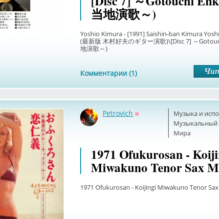
[Disc 7] ～Gotouchi E
当地演歌～)
Yoshio Kimura - [1991] Saishin-ban Kimura Yosh
(最新版 木村好夫のギター演歌)\[Disc 7] ～Gotouc
地演歌～)
Комментарии (1)
Petrovich
Музыка и исп
Оффлайн
Музыкальный б
Мира
1971 Ofukurosan - Koiji
Miwakuno Tenor Sax 
1971 Ofukurosan - Koijingi Miwakuno Tenor Sa