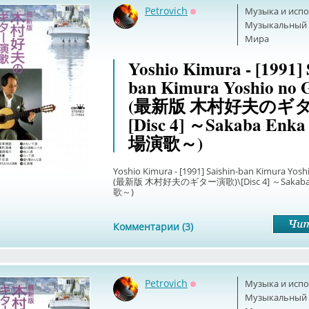
Petrovich
Музыка и исп
Оффлайн
Музыкальный б
Мира
Yoshio Kimura - [1991] 
ban Kimura Yoshio no 
(最新版 木村好夫のギタ
[Disc 4] ～Sakaba En
場演歌～)
Yoshio Kimura - [1991] Saishin-ban Kimura Yosh
(最新版 木村好夫のギター演歌)\[Disc 4] ～Sakab
歌～)
Комментарии (3)
Petrovich
Музыка и исп
Оффлайн
Музыкальный б