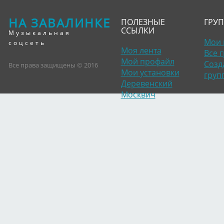
НА ЗАВАЛИНКЕ
ПОЛЕЗНЫЕ
ГРУ
ССЫЛКИ
Музыкальная
Мои 
соцсеть
Моя лента
Все 
Мой профайл
Созд
Все права защищены © 2016
Мои установки
груп
Деревенский
Москвич