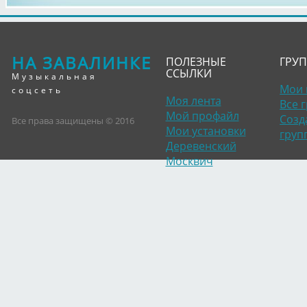
НА ЗАВАЛИНКЕ
ПОЛЕЗНЫЕ
ГРУ
ССЫЛКИ
Музыкальная
Мои 
соцсеть
Моя лента
Все 
Мой профайл
Созд
Все права защищены © 2016
Мои установки
груп
Деревенский
Москвич