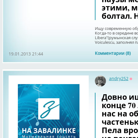
этими, м
болтал. 
Ищу современную обра
Когда-то в середине в
Libera"(румынская слу
Voiculescu, заполнял п
Комментарии (8)
19.01.2013 21:44
andry252
Оф
Довно ищ
конце 70 
нас на о
частеньк
Пела вро