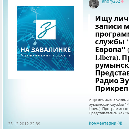
andry252
Оф
Ищу лич
записи 
програм
службы 
Европа" (
Libera).
румынск
Представ
Радио Э
Прикреп
Ищу личные, архивны
румынской службы "Ра
Libera). Программы ш
Представлялись как "А
Комментарии (4)
25.12.2012 22:39