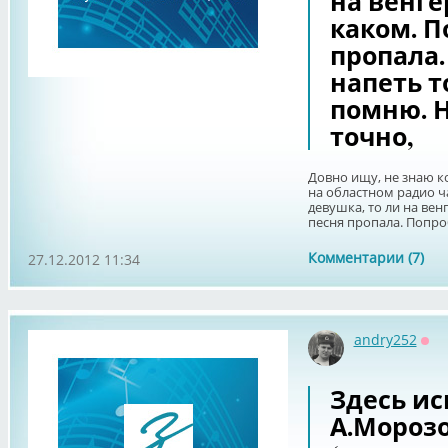
на венге
каком. П
пропала.
напеть т
помню. 
точно,
Довно ищу, не знаю ког
на областном радио ч
девушка, то ли на вен
песня пропала. Попроб
Комментарии (7)
27.12.2012 11:34
andry252
Оф
Здесь ис
А.Морозо