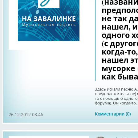
(назван
предпол
не так д
нашел, и
одного х
(с друго
когда-то
нашел эт
мусорке 
как быва
Здесь искали песню А
предположительное) С
то с помощью одного 
форума). Он когда-то, 
Комментарии (0)
26.12.2012 08:46