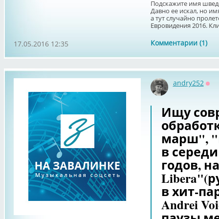
Подскажите имя шведс
Давно ее искал, но им
а тут случайно проле
Евровидения 2016. Клип
Комментарии (1)
17.05.2016 12:35
andry252
Оф
Ищу сов
обработ
марш", "
в серед
годов, н
Libera"(
в хит-па
Andrei Vo
паузы м