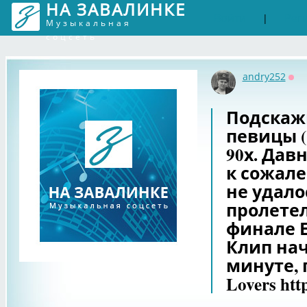
НА ЗАВАЛИНКЕ
Войти
Рег
|
Музыкальная
соцсеть
andry252
Оф
Подскаж
певицы (
90х. Дав
к сожале
не удало
пролетел
финале Е
Клип нач
минуте, 
Lovers htt