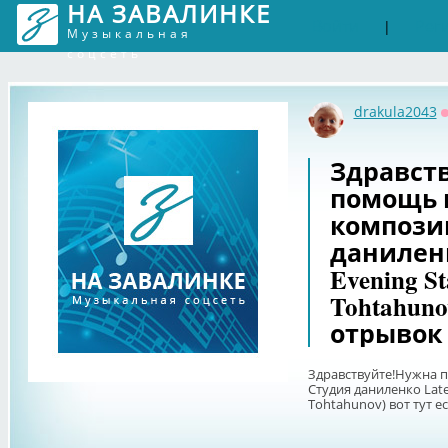
НА ЗАВАЛИНКЕ
Войти
Рег
|
Музыкальная
соцсеть
drakula2043
Здравст
помощь 
компози
даниленк
Evening St
Tohtahuno
отрывок h
Здравствуйте!Нужна 
Студия даниленко Late 
Tohtahunov) вот тут ес