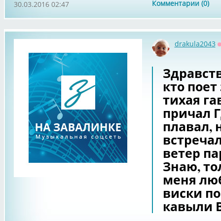
Комментарии (0)
30.03.2016 02:47
drakula2043
Здравст
кто поет
тихая г
причал Г
плавал, 
встречал
ветер па
Знаю, то
меня люб
виски по
кавыли 