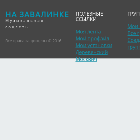
НА ЗАВАЛИНКЕ
ПОЛЕЗНЫЕ
ГРУ
ССЫЛКИ
Музыкальная
Мои 
соцсеть
Моя лента
Все 
Мой профайл
Созд
Все права защищены © 2016
Мои установки
груп
Деревенский
Москвич