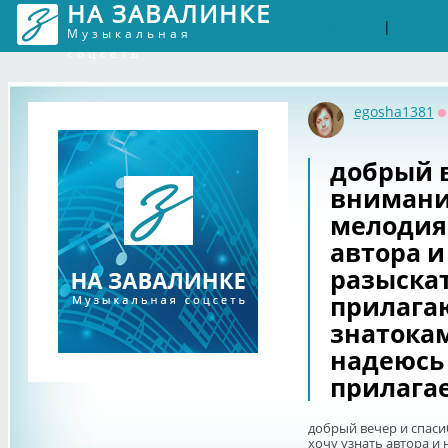
НА ЗАВАЛИНКЕ
Войти
Рег
|
Музыкальная
соцсеть
egosha1381
О
добрый в
внимание
мелодия,
автора и
разыскат
прилага
знатокам
надеюсь 
прилага
добрый вечер и спасиб
хочу узнать автора и 