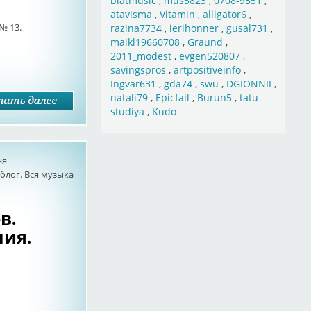
blatmusic
,
mus5823
,
0708-9551
,
atavisma
,
Vitamin
,
alligator6
,
№ 13.
razina7734
,
ierihonner
,
gusal731
,
maikl19660708
,
Graund
,
2011_modest
,
evgen520807
,
savingspros
,
artpositiveinfo
,
Ingvar631
,
gda74
,
swu
,
DGIONNII
,
natali79
,
Epicfail
,
Burun5
,
tatu-
studiya
,
Kudo
ня
лог. Вся музыка
в.
ния.