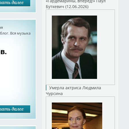
«Гардемарины, вперед!» Паул
Буткевич (12.06.2026)
ня
лог. Вся музыка
в.
Умерла актриса Людмила
Чурсина