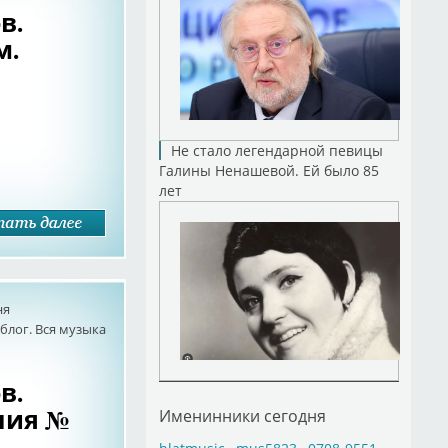
в.
м.
Не стало легендарной певицы
Галины Ненашевой. Ей было 85
лет
ня
лог. Вся музыка
в.
ния №
Именинники сегодня