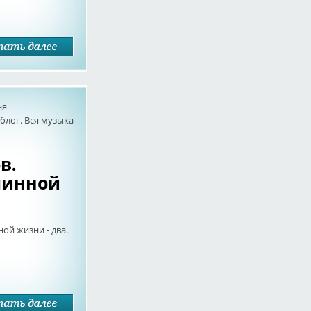
ня
лог. Вся музыка
в.
линной
ой жизни - два.