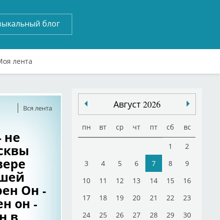
зыкальный блог
Моя лента
Август 2026
Вся лента
пн
вт
ср
чт
пт
сб
вс
- не
осквы
1
2
вере
3
4
5
6
7
8
9
ашей
10
11
12
13
14
15
16
ен Он -
17
18
19
20
21
22
23
н он -
н в
24
25
26
27
28
29
30