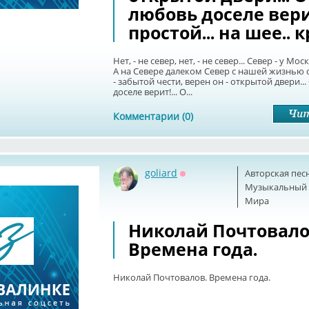
любовь доселе верит!
простой... на шее.. к
Нет, - не север, нет, - не север... Север - у Мо
А на Севере далеком Север с нашей жизнью 
- забытой чести, верен он - открытой двери..
доселе верит!... О...
Комментарии (0)
goliard
Авторская пес
Оффлайн
Музыкальный б
Мира
Николай Почтовало
Времена года.
Николай Почтовалов. Времена года.