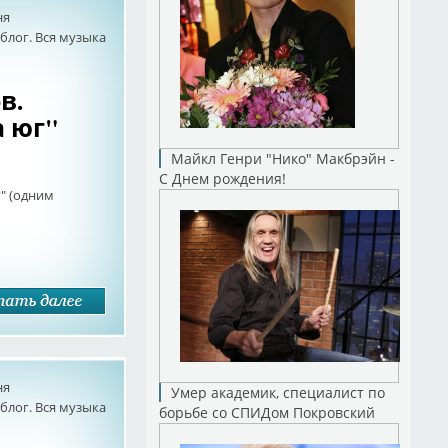
ня
лог. Вся музыка
в.
а юг"
Майкл Генри "Нико" Макбрэйн -
С Днем рождения!
" (одним
ня
Умер академик, специалист по
лог. Вся музыка
борьбе со СПИДом Покровский