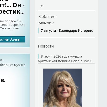
... Он -
31
рестик...
События:
сквы под боком...
7-08-2017
сверен: верен Он
. Он в любовь
7 августа - Календарь Истории.
Новости
8 июля 2026 года умерла
ня
британская певица Bonnie Tyler.
лог. Вся музыка
в.