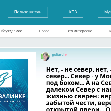
Пользователи
КПЗ
Му
Обсуждаемое
Новое
Это интересно
goliard
Оффлайн
Нет, - не север, нет, 
север... Север - у М
под боком... А на Се
далеком Север с н
жизнью сверен: вер
забытой чести, вере
открытой двери... О