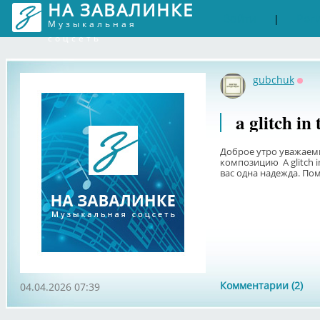
НА ЗАВАЛИНКЕ
Войти
Рег
|
Музыкальная
соцсеть
gubchuk
Офф
a glitch in
Доброе утро уважаем
композицию A glitch in
вас одна надежда. По
Комментарии (2)
04.04.2026 07:39