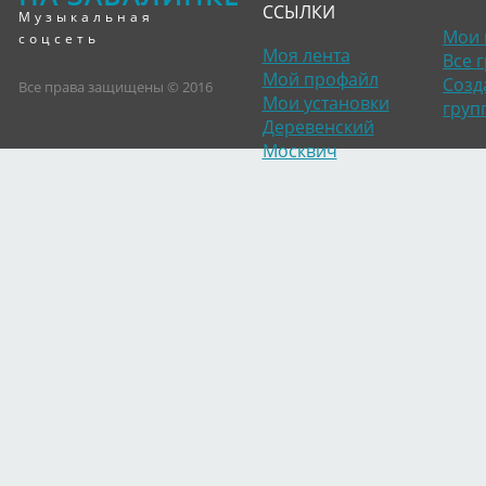
ССЫЛКИ
Музыкальная
Мои 
соцсеть
Моя лента
Все 
Мой профайл
Созд
Все права защищены © 2016
Мои установки
груп
Деревенский
Москвич