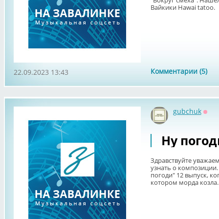
"Вокруг смеха". Нашел 
Вайкики Hawai tatoo.
Комментарии (5)
22.09.2023 13:43
gubchuk
Офф
Ну погод
Здравствуйте уважае
узнать о композиции.
погоди" 12 выпуск, ко
котором морда козла. Ч