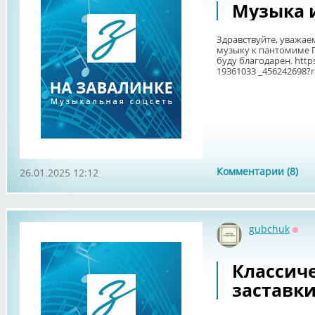
Музыка 
Здравствуйте, уважае
музыку к пантомиме 
буду благодарен. https
19361033 _456242698?re
Комментарии (8)
26.01.2025 12:12
gubchuk
Офф
Классиче
заставк