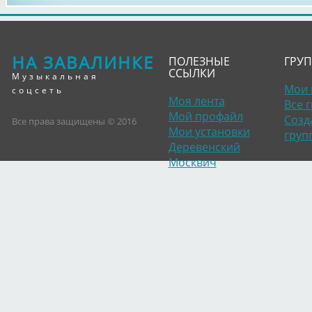
НА ЗАВАЛИНКЕ
ПОЛЕЗНЫЕ
ГРУ
ССЫЛКИ
Музыкальная
Мои 
соцсеть
Моя лента
Все 
Мой профайл
Созд
Все права защищены © 2016
Мои установки
груп
Деревенский
Москвич