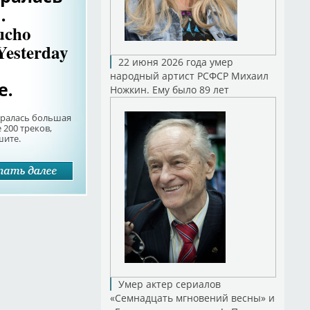
.
ucho
esterday
22 июня 2026 года умер
народный артист РСФСР Михаил
е.
Ножкин. Ему было 89 лет
обралась большая
200 треков,
шите.
Умер актер сериалов
«Семнадцать мгновений весны» и