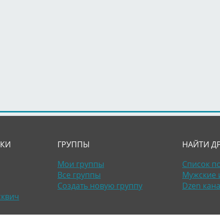
ЛКИ
ГРУППЫ
НАЙТИ Д
Мои группы
Список п
Все группы
Мужские 
Создать новую группу
Dzen кан
сквич