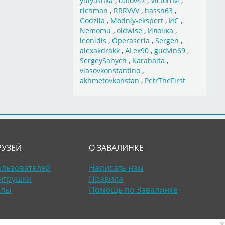
yulyashka
,
dotov47
,
VictorrM
,
richman
,
RRRVVV
,
hassn63
,
Godzila
,
Modniy-ekspert
,
ИС
,
Nemomu
,
oldwise
,
Илонка
,
leonidis
,
Operaseria
,
Sergen
,
alexakdrakk
,
ALex90
,
gudvin69
,
SergeySanych
,
Karabalta
,
vlasovkonstantino
,
akhmetovkonstan
,
PetrTheFirst
РУЗЕЙ
О ЗАВАЛИНКЕ
ользователей
Написать нам
игрушки
Правила
алы
Помощь по Завалинке
×