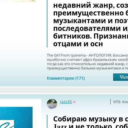
недавний жанр, со
преимущественно 
музыкантами и по
последователями 
битников. Призна
отцами и осн
The Girl From Ipanema - АНТОЛОГИЯ. Боссано
ошибочно считают афро-бразильским «изоб
тогда как это относительно недавний жанр,
преимущественно белыми музыкантами и поэ
Комментарии (171)
jazz45
КПЗ. Ко
Оффлайн
Собираю музыку в 
Jazz и не только. со