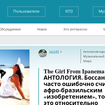
Пользователи
КПЗ
Му
Обсуждаемое
Новое
Это интересно
jazz45
Антология одн
Оффлайн
Музыкальный б
Мира
The Girl From Ipanema
АНТОЛОГИЯ. Боссан
часто ошибочно сч
афро-бразильским
«изобретением», то
это относительно