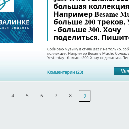
большая коллекция
Например Besame M
больше 200 треков, Y
- больше 300. Хочу
поделиться. Пишит
Собираю музыку в стиле Jazz и не только. с
коллекция. Например Besame Mucho больше 
Yesterday - больше 300. Хочу поделиться. Пи
Комментарии (23)
4
5
6
7
8
9