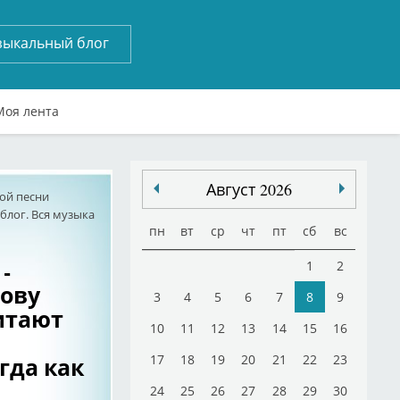
зыкальный блог
Моя лента
Август 2026
ой песни
лог. Вся музыка
пн
вт
ср
чт
пт
сб
вс
 -
1
2
ову
3
4
5
6
7
8
9
итают
10
11
12
13
14
15
16
гда как
17
18
19
20
21
22
23
24
25
26
27
28
29
30