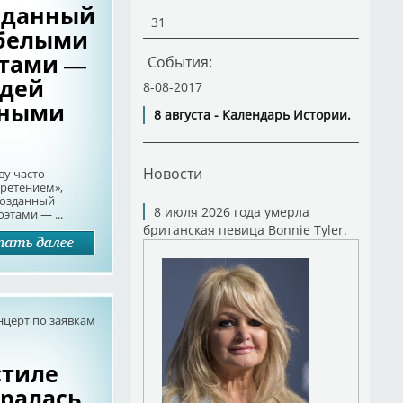
зданный
31
белыми
этами —
События:
идей
8-08-2017
нными
8 августа - Календарь Истории.
Новости
ву часто
ретением»,
 созданный
8 июля 2026 года умерла
тами — ...
британская певица Bonnie Tyler.
нцерт по заявкам
стиле
бралась