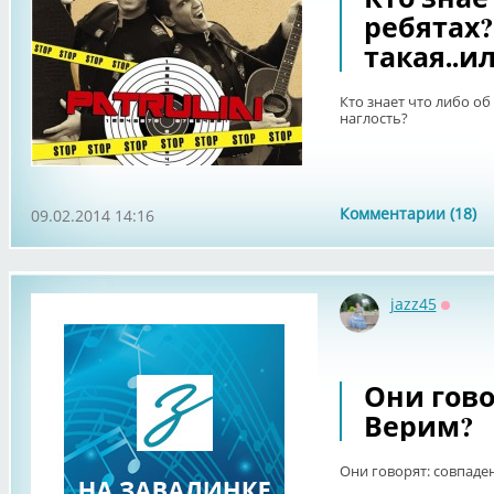
ребятах?
такая..и
Кто знает что либо об
наглость?
Комментарии (18)
09.02.2014 14:16
jazz45
Оффла
Они гово
Верим?
Они говорят: совпаден