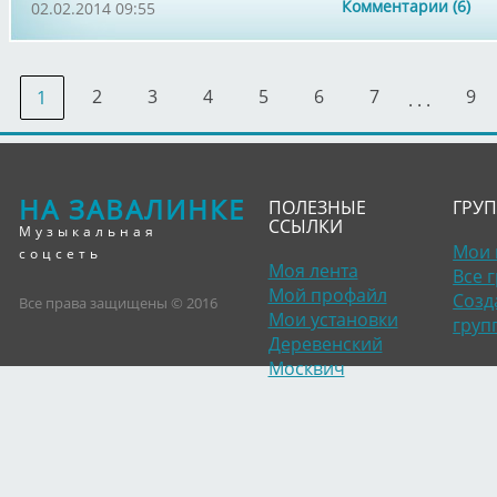
Комментарии (6)
02.02.2014 09:55
2
3
4
5
6
7
9
1
. . .
НА ЗАВАЛИНКЕ
ПОЛЕЗНЫЕ
ГРУ
ССЫЛКИ
Музыкальная
Мои 
соцсеть
Моя лента
Все 
Мой профайл
Созд
Все права защищены © 2016
Мои установки
груп
Деревенский
Москвич