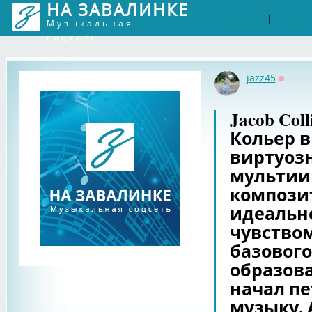
НА ЗАВАЛИНКЕ
Войти
Рег
|
Музыкальная
соцсеть
jazz45
Оффла
Jacob Coll
Кольер в 
виртуоз
мультии
композит
идеальн
чувством
базовог
образова
начал пе
музыку. 