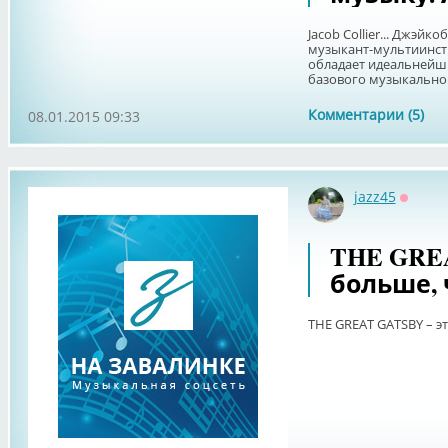
Jacob Collier... Джэйк
музыкант-мультиинст
обладает идеальнейши
базового музыкальног
Комментарии (5)
08.01.2015 09:33
jazz45
Оффла
THE GREA
больше, 
THE GREAT GATSBY – эт