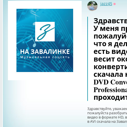
jazz45
Оффла
Здравств
У меня п
пожалуйс
что я де
есть вид
весит око
конверти
скачала 
DVD Conve
Professio
проходит
Здравствуйте, уважае
пожалуйста разобратьс
видео в формате HD, в
в AVI скачала на Завал