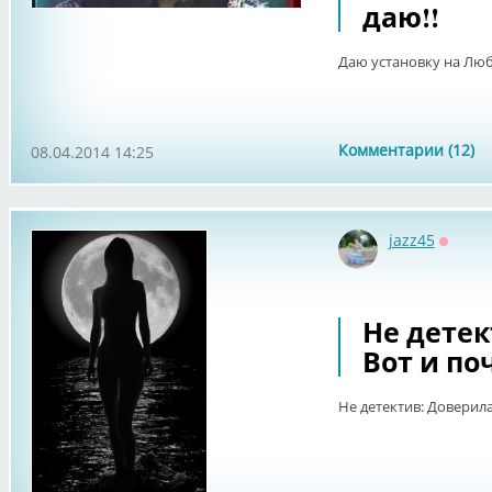
даю!!
Даю установку на Любо
Комментарии (12)
08.04.2014 14:25
jazz45
Оффла
Не детек
Вот и по
Не детектив: Доверила