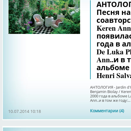
АНТОЛОГИЯ
Песня на
соавторст
Keren An
появилас
года в ал
De Luka Ph
Ann..и в 
альбоме C
Henri Salv
АНТОЛОГИЯ - Jardin d'
Benjamin Biolay / Ker
2000 года в альбоме La
Ann..и в том же году:...
Комментарии (4)
10.07.2014 10:18