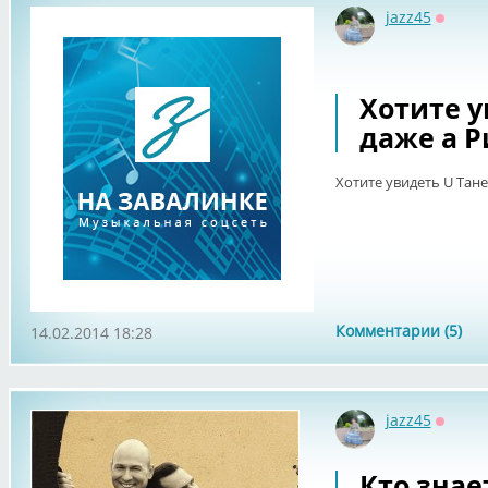
jazz45
Оффла
Хотите у
даже а Р
Хотите увидеть U Танец
Комментарии (5)
14.02.2014 18:28
jazz45
Оффла
Кто знае