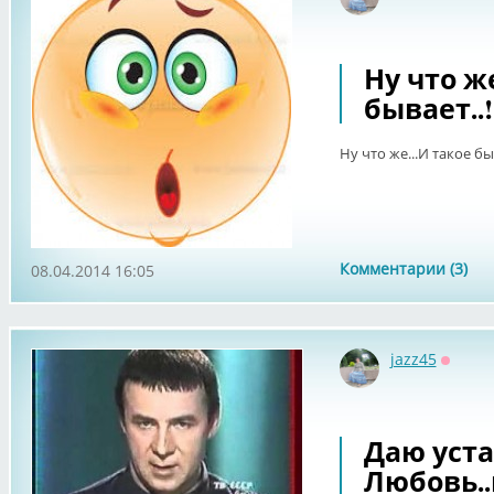
Оффла
Ну что же
бывает..!
Ну что же...И такое быв
Комментарии (3)
08.04.2014 16:05
jazz45
Оффла
Даю уста
Любовь..