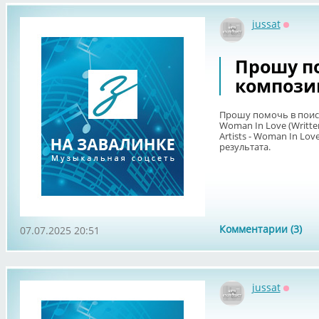
jussat
Оффла
Прошу п
компози
Прошу помочь в поис
Woman In Love (Written
Artists - Woman In Lov
результата.
Комментарии (3)
07.07.2025 20:51
jussat
Оффла