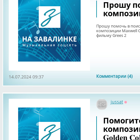
Прошу п
компози
Прошу помочь в поиск
композиции Maxwell Ca
фильму Grees 2
Комментарии (4)
14.07.2024 09:37
jussat
Оффла
Помогите
компози
Golden Col