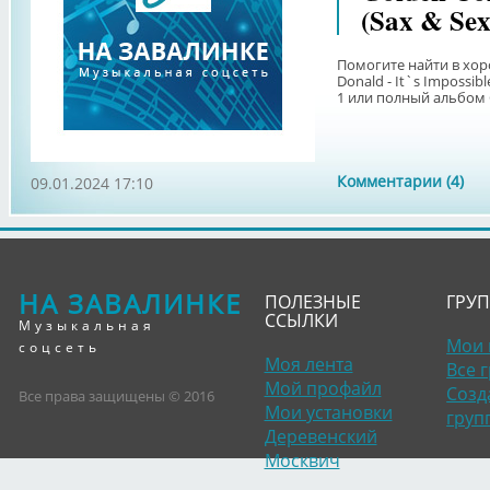
(Sax & Sex
Помогите найти в хор
Donald - It`s Impossib
1 или полный альбом Go
Комментарии (4)
09.01.2024 17:10
НА ЗАВАЛИНКЕ
ПОЛЕЗНЫЕ
ГРУ
ССЫЛКИ
Музыкальная
Мои 
соцсеть
Моя лента
Все 
Мой профайл
Созд
Все права защищены © 2016
Мои установки
груп
Деревенский
Москвич