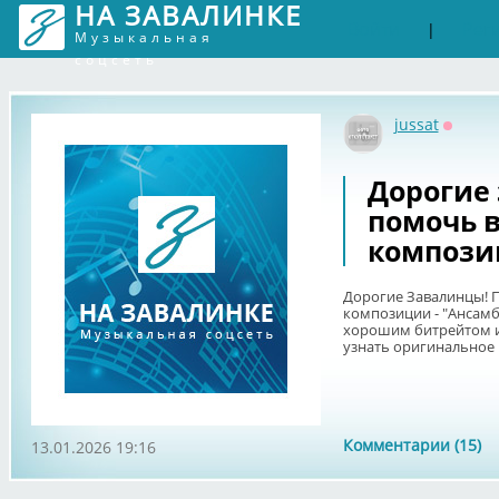
НА ЗАВАЛИНКЕ
Войти
Рег
|
Музыкальная
соцсеть
jussat
Оффла
Дорогие
помочь в
компози
Дорогие Завалинцы! 
композиции - "Ансамб
хорошим битрейтом и 
узнать оригинальное н
Комментарии (15)
13.01.2026 19:16