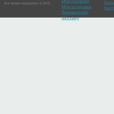
Мой профайл
Созд
Все права защищены © 2016
Мои установки
груп
Деревенский
Москвич