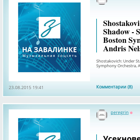
Офф
Shostakovi
Shadow - 
Boston Sy
Andris Nel
Shostakovich: Under St
Symphony Orchestra, An
Комментарии (8)
23.08.2015 19:41
peregrin
Офф
Усекнов