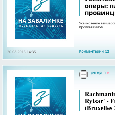
оперы: 
провинц
Усекновение веймарс
провинциалов
Комментарии (2)
20.08.2015 14:35
peregrin
Офф
Rachmanin
Rytsar' - 
(Bruxelles