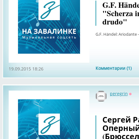
G.F. Hände
"Scherza i
drudo"
G.F. Händel: Ariodante 
Комментарии (1)
19.09.2015 18:26
peregrin
Офф
Сергей 
Оперный
(Брюссель