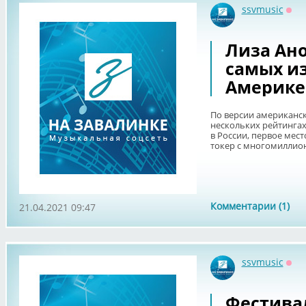
ssvmusic
Офф
Лиза Ано
самых из
Америке
По версии американско
нескольких рейтинга
в России, первое мест
токер с многомиллион
Комментарии (1)
21.04.2021 09:47
ssvmusic
Офф
Фестива