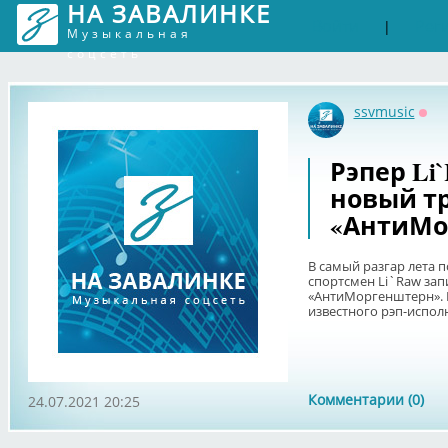
НА ЗАВАЛИНКЕ
Войти
Рег
|
Музыкальная
соцсеть
ssvmusic
Офф
Рэпер Li
новый т
«АнтиМо
В самый разгар лета 
спортсмен Li`Raw зап
«АнтиМоргенштерн». 
известного рэп-исполн
Комментарии (0)
24.07.2021 20:25