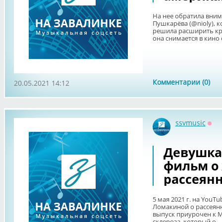
На нее обратила вни
Пушкарёва (@nioly), 
решила расширить кру
она снимается в кино с 
Комментарии (0)
20.05.2021 14:12
ssvmusic
Офф
Девушка 
фильм о
рассеян
5 мая 2021 г. на You
Ломакиной о рассеянн
выпуск приурочен к 
склероза, который о...