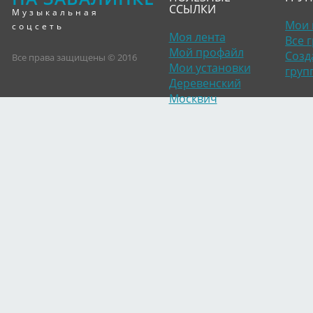
ССЫЛКИ
Музыкальная
Мои 
соцсеть
Моя лента
Все 
Мой профайл
Созд
Все права защищены © 2016
Мои установки
груп
Деревенский
Москвич