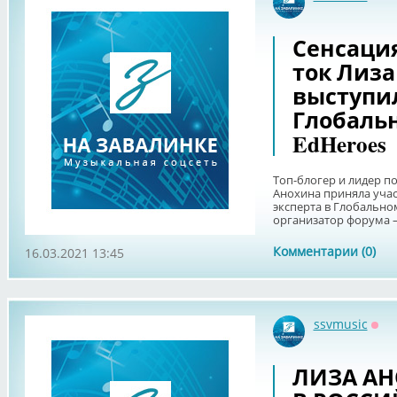
Офф
Сенсация
ток Лиза
выступи
Глобаль
EdHeroes
Топ-блогер и лидер по
Анохина приняла учас
эксперта в Глобально
организатор форума – 
Комментарии (0)
16.03.2021 13:45
ssvmusic
Офф
ЛИЗА АН