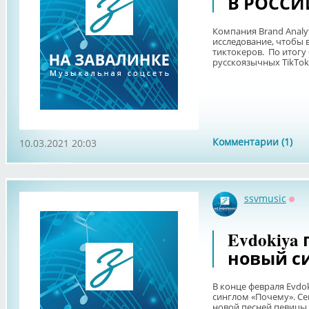
В РОССИ
Компания Brand Anal
исследование, чтобы
тиктокеров. По итогу
русскоязычных TikTok-
Комментарии (1)
10.03.2021 20:03
ssvmusic
Офф
Evdokiya
новый с
В конце февраля Evdo
синглом «Почему». Се
новой песней певицы –