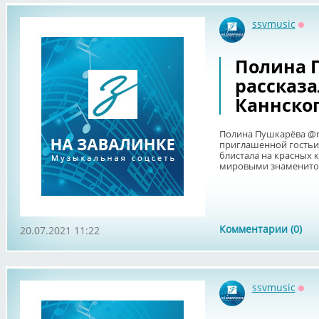
ssvmusic
Офф
Полина П
рассказа
Каннско
Полина Пушкарёва @ni
приглашенной гостьи 
блистала на красных 
мировыми знаменитост
Комментарии (0)
20.07.2021 11:22
ssvmusic
Офф