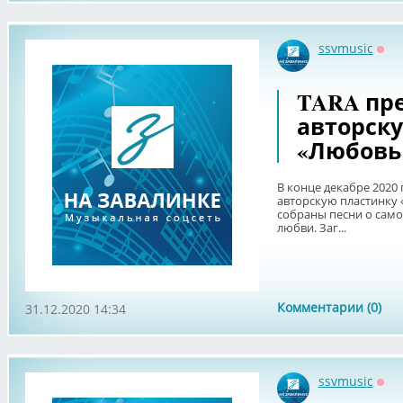
ssvmusic
Офф
TARA пр
авторск
«Любовь
В конце декабре 2020
авторскую пластинку 
собраны песни о сам
любви. Заг...
Комментарии (0)
31.12.2020 14:34
ssvmusic
Офф