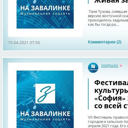
Таня Тузова, снявшая
версию восточной ска
приходилось задумыва
как бы тогда ра...
Комментарии (2)
15.04.2021 07:56
ssvmusic
Офф
Фестива
культуры
«София»
со всей 
VII Фестиваль правос
городов и сельских по
апреля 2021 года. Ег