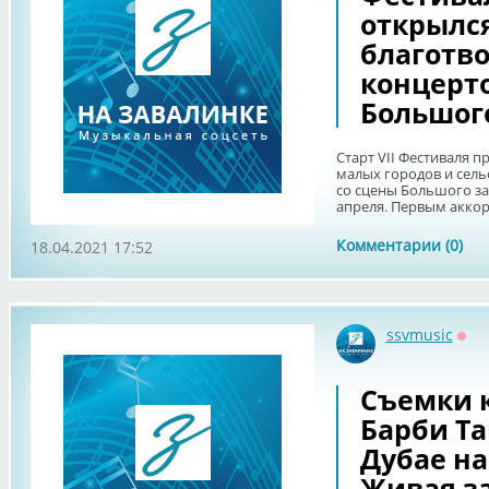
открылс
благотв
концерт
Большог
Старт VII Фестиваля 
малых городов и сель
со сцены Большого за
апреля. Первым аккор
Комментарии (0)
18.04.2021 17:52
ssvmusic
Офф
Съемки 
Барби Та
Дубае на
Живая з