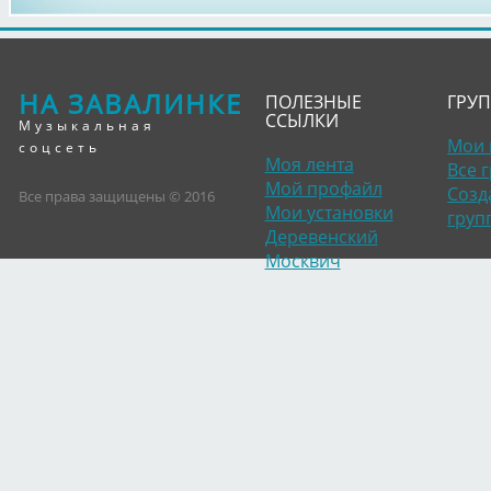
НА ЗАВАЛИНКЕ
ПОЛЕЗНЫЕ
ГРУ
ССЫЛКИ
Музыкальная
Мои 
соцсеть
Моя лента
Все 
Мой профайл
Созд
Все права защищены © 2016
Мои установки
груп
Деревенский
Москвич