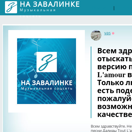
НА ЗАВАЛИНКЕ
Войти
Рег
|
Музыкальная
соцсеть
vas
Оффлайн
Всем здр
отыскат
версию п
L'amour 
Только л
есть под
пожалуйс
возможн
качестве
Всем здравствуйте. Н
песни Далиды Tout L'