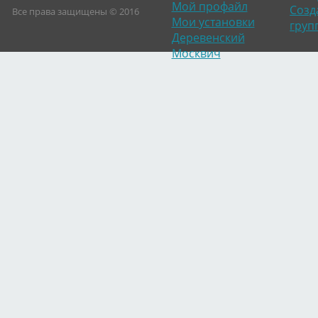
Мой профайл
Созд
Все права защищены © 2016
Мои установки
груп
Деревенский
Москвич