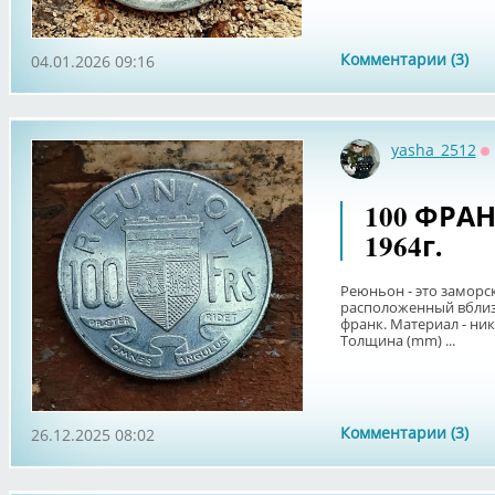
Комментарии (3)
04.01.2026 09:16
yasha_2512
О
100 ФРА
1964г.
Реюньон - это заморск
расположенный вблиз
франк. Материал - нике
Толщина (mm) ...
Комментарии (3)
26.12.2025 08:02