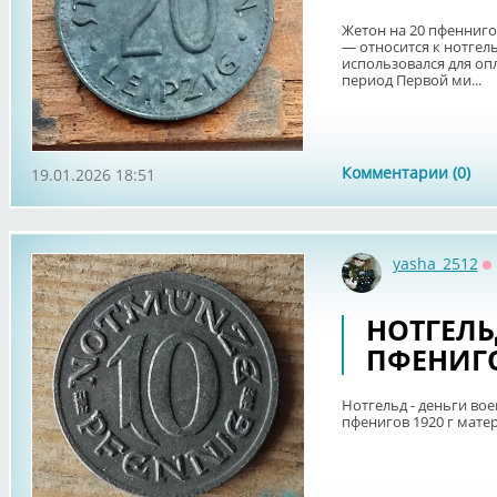
Жетон на 20 пфенниго
— относится к нотгел
использовался для оп
период Первой ми...
Комментарии (0)
19.01.2026 18:51
yasha_2512
О
НОТГЕЛЬД
ПФЕНИГОВ
Нотгельд - деньги во
пфенигов 1920 г матер