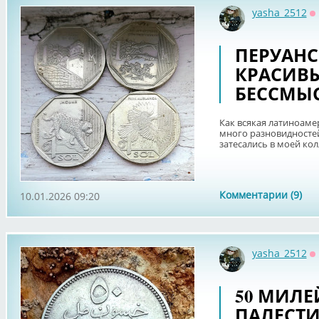
yasha_2512
О
ПЕРУАНС
КРАСИВЫ
БЕССМЫ
Как всякая латиноаме
много разновидностей
затесались в моей кол
Комментарии (9)
10.01.2026 09:20
yasha_2512
О
50 МИЛЕЙ
ПАЛЕСТИ