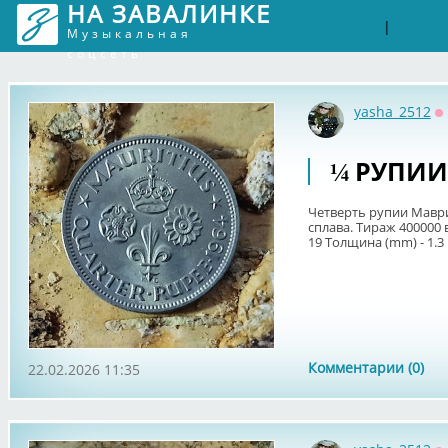
НА ЗАВАЛИНКЕ
Войти
Рег
|
Музыкальная
соцсеть
yasha_2512
О
¼ РУПИИ
Четверть рупии Мавр
сплава. Тираж 400000 в 
19 Толщина (mm) - 1.3
Комментарии (0)
22.02.2026 11:35