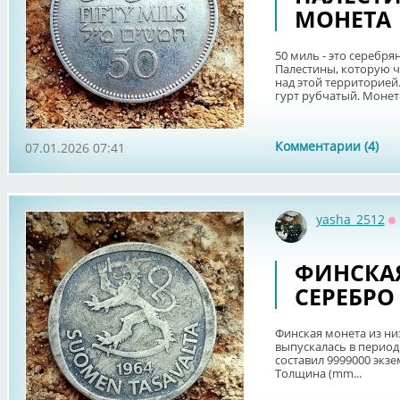
МОНЕТА
50 миль - это серебр
Палестины, которую ч
над этой территорией
гурт рубчатый. Монет.
Комментарии (4)
07.01.2026 07:41
yasha_2512
О
ФИНСКАЯ
СЕРЕБРО
Финская монета из ни
выпускалась в период с
составил 9999000 экзем
Толщина (mm...