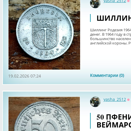
yasha_2512
О
ШИЛЛИНГ
Шиллинг Родезия 1964
денег. В 1964 году в 
большинство населени
английской короны. Ро
Комментарии (0)
19.02.2026 07:24
yasha_2512
О
50 ПФЕНИ
ВЕЙМАРС