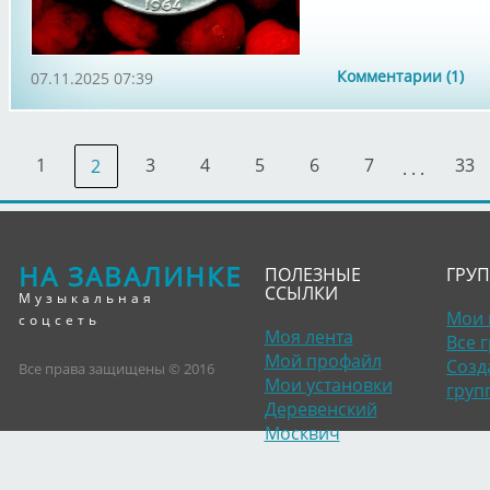
Комментарии (1)
07.11.2025 07:39
1
3
4
5
6
7
33
2
. . .
НА ЗАВАЛИНКЕ
ПОЛЕЗНЫЕ
ГРУ
ССЫЛКИ
Музыкальная
Мои 
соцсеть
Моя лента
Все 
Мой профайл
Созд
Все права защищены © 2016
Мои установки
груп
Деревенский
Москвич