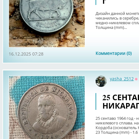
г
Дизайн данной монеты 
чеканились в серебре, 
медно-никелевом сплаве
Толщина (mm)...
Комментарии (0)
16.12.2025 07:28
yasha_2512
О
25 СЕНТАВ
НИКАРА
25 сентаво 1964 год -
никелевого сплава. на
Кордоба (основатель Ни
23 Толщина (mm) - 1.6 .