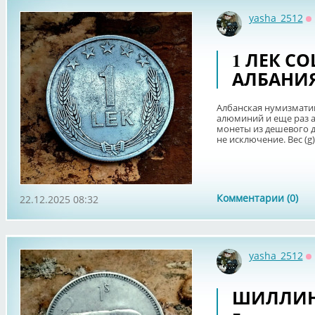
yasha_2512
О
1 ЛЕК С
АЛБАНИЯ
Албанская нумизматик
алюминий и еще раз 
монеты из дешевого до
не исключение. Вес (g) -
Комментарии (0)
22.12.2025 08:32
yasha_2512
О
ШИЛЛИНГ