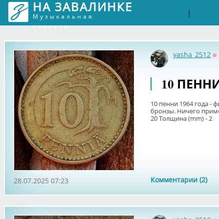
НА ЗАВАЛИНКЕ
Войти
Рег
|
Музыкальная
соцсеть
yasha_2512
О
10 ПЕНН
10 пенни 1964 года -
бронзы. Ничего примеч
20 Толщина (mm) - 2
Комментарии (2)
28.07.2025 07:23