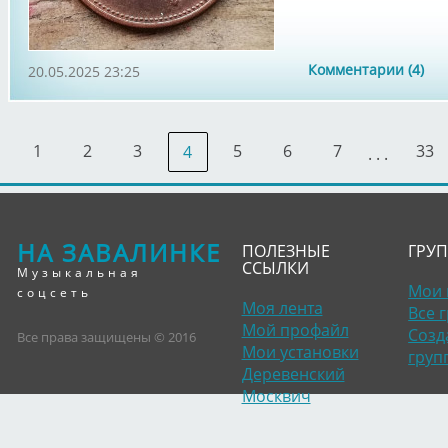
Комментарии (4)
20.05.2025 23:25
1
2
3
5
6
7
33
4
. . .
НА ЗАВАЛИНКЕ
ПОЛЕЗНЫЕ
ГРУ
ССЫЛКИ
Музыкальная
Мои 
соцсеть
Моя лента
Все 
Мой профайл
Созд
Все права защищены © 2016
Мои установки
груп
Деревенский
Москвич