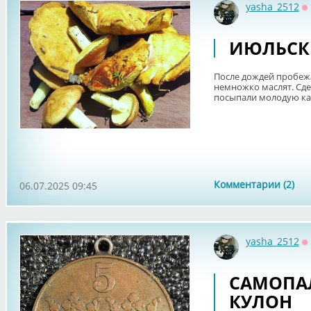
yasha_2512
О
ИЮЛЬСК
После дождей пробежа
немножко маслят. Сде
посыпали молодую кар
Комментарии (2)
06.07.2025 09:45
yasha_2512
О
САМОПА
КУЛОН