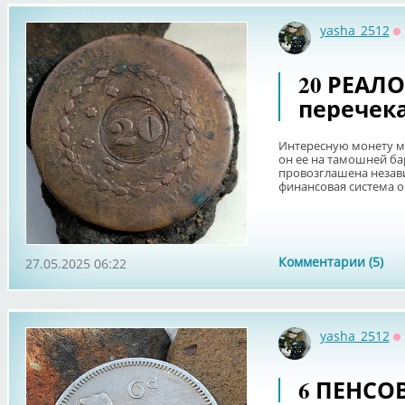
yasha_2512
О
20 РЕАЛО
перечека
Интересную монету мн
он ее на тамошней бар
провозглашена незав
финансовая система о
Комментарии (5)
27.05.2025 06:22
yasha_2512
О
6 ПЕНСОВ