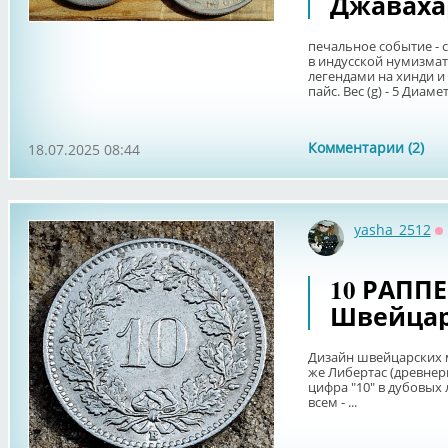
Джаваха
печальное событие -
в индусской нумизма
легендами на хинди и
пайс. Вес (g) - 5 Диамет
Комментарии (2)
18.07.2025 08:44
yasha_2512
О
10 РАППЕ
Швейца
Дизайн швейцарских м
же Либертас (древнер
цифра "10" в дубовых 
всем - ...