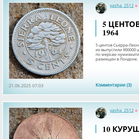
yasha_2512
О
5 ЦЕНТО
1964
5 центов Сьерра-Леоне
их выпустили 900000 ш
по меркам нумизмати
размещен в Лондоне. Вес
Комментарии (3)
21.06.2025 07:03
yasha_2512
О
10 КУРУ