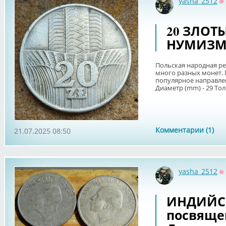
yasha_2512
О
20 ЗЛОТЫ
НУМИЗМ
Польская народная ре
много разных монет.
популярное направлен
Диаметр (mm) - 29 Тол
Комментарии (1)
21.07.2025 08:50
yasha_2512
О
ИНДИЙС
посвяще