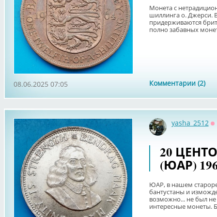
Монета с нетрадицио
шиллинга о. Джерси. 
придерживаются брит
полно забавных монет,
Комментарии (2)
08.06.2025 07:05
yasha_2512
О
20 ЦЕНТ
(ЮАР) 19
ЮАР, в нашем староре
бантустаны и изможде
возможно... не был не
интересные монеты. Бо