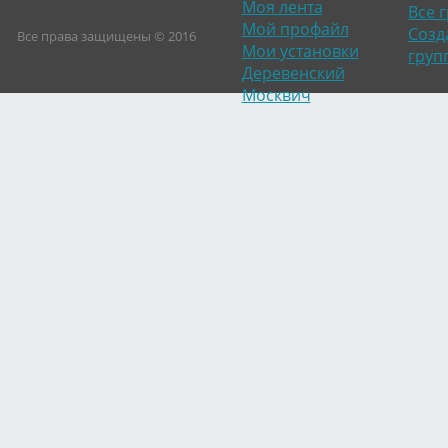
Моя лента
Все 
Мой профайл
Созд
Все права защищены © 2016
Мои установки
груп
Деревенский
Москвич