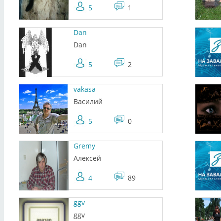
5
1
Dan
Dan
5
2
vakasa
Василий
5
0
Gremy
Алексей
4
89
ggv
ggv