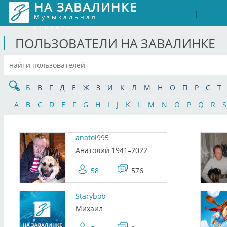
НА ЗАВАЛИНКЕ
Войти
Рег
|
Музыкальная
соцсеть
ПОЛЬЗОВАТЕЛИ НА ЗАВАЛИНКЕ
А
Б
В
Г
Д
Е
Ж
З
И
К
Л
М
Н
О
П
Р
С
Т
A
B
C
D
E
F
G
H
I
J
K
L
M
N
O
P
Q
R
S
anatol995
Анатолий 1941–2022
58
576
Starybob
Михаил