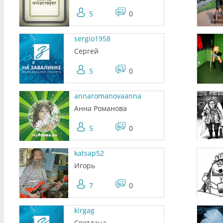
5
0
sergio1958
Сергей
5
0
annaromanovaanna
Анна Романова
5
0
katsap52
Игорь
7
0
kirgag
Светлана