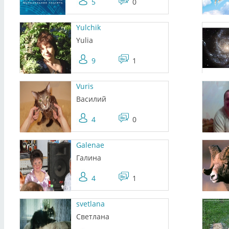
5
0
Yulchik
Yulia
9
1
Vuris
Василий
4
0
Galenae
Галина
4
1
svetlana
Светлана