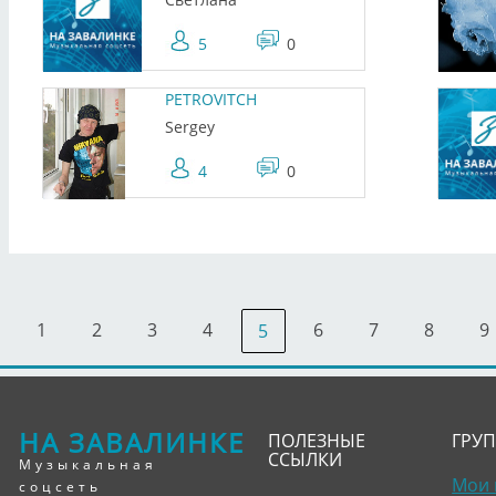
5
0
PETROVITCH
Sergey
4
0
1
2
3
4
6
7
8
9
5
НА ЗАВАЛИНКЕ
ПОЛЕЗНЫЕ
ГРУ
ССЫЛКИ
Музыкальная
Мои 
соцсеть