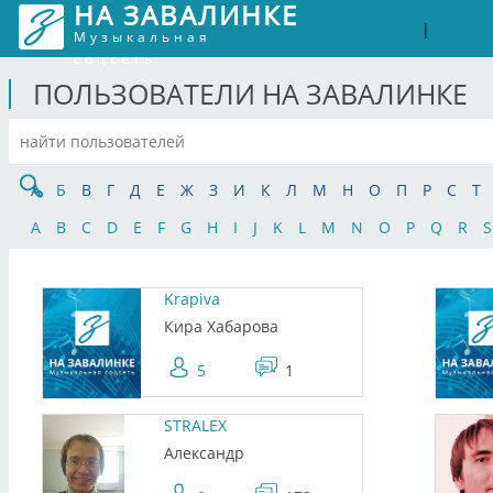
НА ЗАВАЛИНКЕ
Войти
Рег
|
Музыкальная
соцсеть
ПОЛЬЗОВАТЕЛИ НА ЗАВАЛИНКЕ
А
Б
В
Г
Д
Е
Ж
З
И
К
Л
М
Н
О
П
Р
С
Т
A
B
C
D
E
F
G
H
I
J
K
L
M
N
O
P
Q
R
S
Krapiva
Кира Хабарова
5
1
STRALEX
Александр