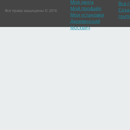
Моя лента
Все 
Мой профайл
Созд
Все права защищены © 2016
Мои установки
груп
Деревенский
Москвич