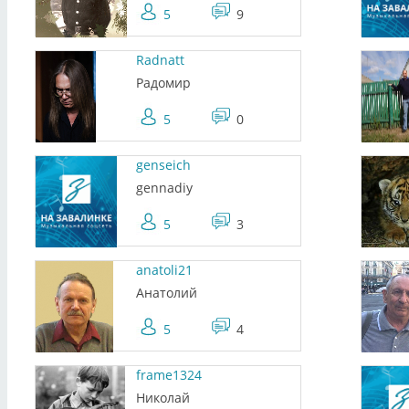
5
9
Radnatt
Радомир
5
0
genseich
gennadiy
5
3
anatoli21
Анатолий
5
4
frame1324
Николай