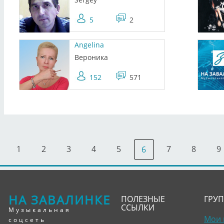
5
2
Angelina
Вероника
152
571
1
2
3
4
5
7
8
9
6
НА ЗАВАЛИНКЕ
ПОЛЕЗНЫЕ
ГРУ
ССЫЛКИ
Музыкальная
Мои 
соцсеть