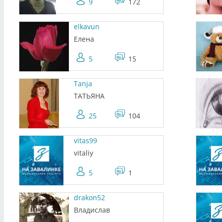
9
172
elkavun
Елена
5
15
Tanja
ТАТЬЯНА
25
104
vitas99
vitaliy
5
1
drakon52
Владислав