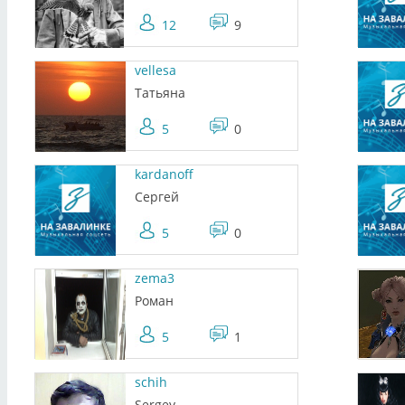
12
9
vellesa
Татьяна
5
0
kardanoff
Сергей
5
0
zema3
Роман
5
1
schih
Sergey