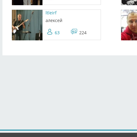
ltleirf
алексей
63
224