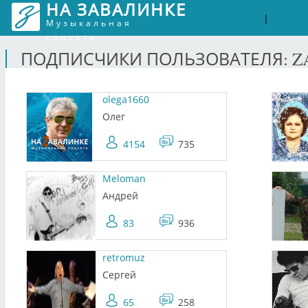
НА ЗАВАЛИНКЕ
Войти
Рег
|
Музыкальная
соцсеть
ПОДПИСЧИКИ ПОЛЬЗОВАТЕЛЯ: Z
olega1660
Олег
4154
735
Meloman
Андрей
83
936
retromuz
Сергей
65
258