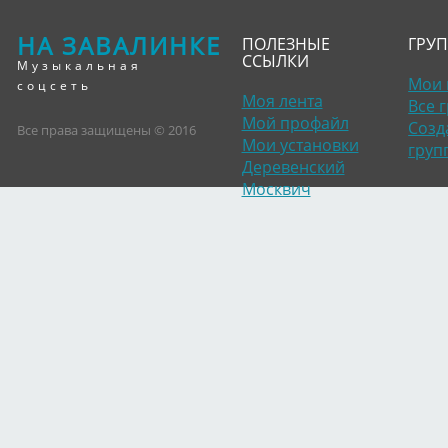
НА ЗАВАЛИНКЕ
ПОЛЕЗНЫЕ
ГРУ
ССЫЛКИ
Музыкальная
Мои 
соцсеть
Моя лента
Все 
Мой профайл
Созд
Все права защищены © 2016
Мои установки
груп
Деревенский
Москвич