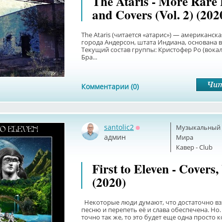
The Ataris - More Rare 
and Covers (Vol. 2) (202
The Ataris (читается «атарис») — американска
города Андерсон, штата Индиана, основана в 
Текущий состав группы: Кристофер Ро (вокал,
Бра...
Комментарии (0)
santolic2
Музыкальный б
Оффлайн
админ
Мира
Кавер - Club
First to Eleven - Covers, 
(2020)
Некоторые люди думают, что достаточно вз
песню и перепеть её и слава обеспечена. Но.
точно так же, то это будет еще одна просто 