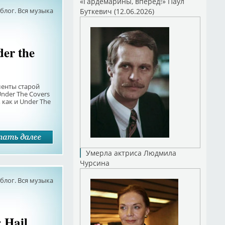
«Гардемарины, вперед!» Паул
лог. Вся музыка
Буткевич (12.06.2026)
er the
менты старой
nder The Covers
 как и Under The
Умерла актриса Людмила
Чурсина
лог. Вся музыка
: Hail