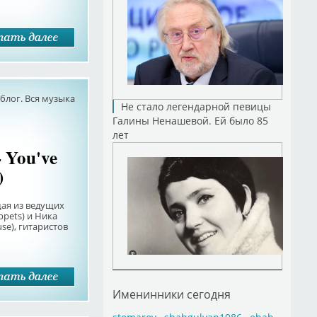
лог. Вся музыка
Не стало легендарной певицы
Галины Ненашевой. Ей было 85
лет
- You've
)
щая из ведущих
ppets) и Ника
use), гитаристов
Именинники сегодня