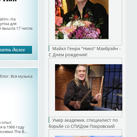
tin». На
упна для
е вышла 17 числа
Майкл Генри "Нико" Макбрэйн -
С Днем рождения!
лог. Вся музыка
Умер академик, специалист по
й опыт.
борьбе со СПИДом Покровский
я в 1966 году
снями The B...