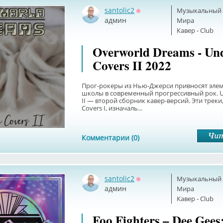
santolic2
Музыкальный б
Оффлайн
админ
Мира
Кавер - Club
Overworld Dreams - Und
Covers II 2022
Прог-рокеры из Нью-Джерси привносят эле
школы в современный прогрессивный рок. U
II — второй сборник кавер-версий. Эти треки,
Covers I, изначаль...
Комментарии (0)
santolic2
Музыкальный б
Оффлайн
админ
Мира
Кавер - Club
Foo Fighters – Dee Gees