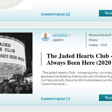
Комментарии (2)
santolic2
Музыкальный б
Оффлайн
админ
Мира
Кавер - Club
The Jaded Hearts Club 
Always Been Here (2020
The Jaded Hearts Club - супергруппа, состоя
вокалистов Майлза Кейна (из Last Shadow Pu
Сестера (из Jet), басиста Мэтта Беллами (из M
Грэма Коксона (...
Комментарии (1)