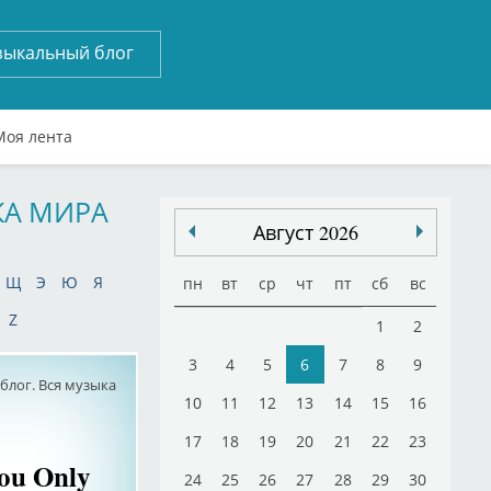
зыкальный блог
Моя лента
КА МИРА
Август 2026
Щ
Э
Ю
Я
пн
вт
ср
чт
пт
сб
вс
Z
1
2
3
4
5
6
7
8
9
лог. Вся музыка
10
11
12
13
14
15
16
17
18
19
20
21
22
23
You Only
24
25
26
27
28
29
30