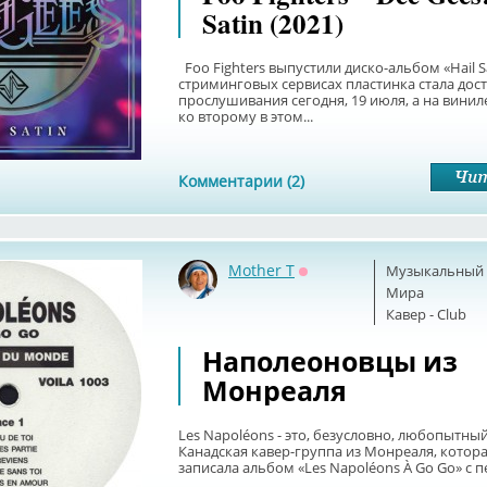
Satin (2021)
Foo Fighters выпустили диско-альбом «Hail Sa
стриминговых сервисах пластинка стала дост
прослушивания сегодня, 19 июля, а на винил
ко второму в этом...
Комментарии (2)
Mother T
Музыкальный б
Оффлайн
Мира
Кавер - Club
Наполеоновцы из
Монреаля
Les Napoléons - это, безусловно, любопытны
Канадская кавер-группа из Монреаля, котора
записала альбом «Les Napoléons À Go Go» с пе