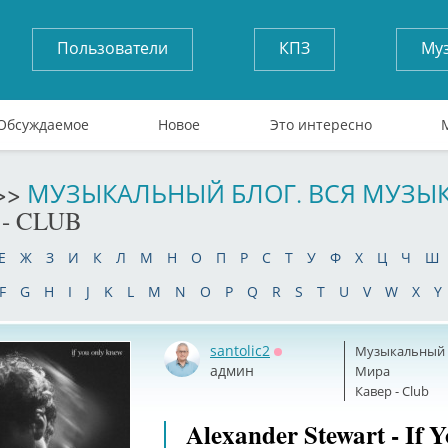
Пользователи
КПЗ
Му
Обсуждаемое
Новое
Это интересно
>>
МУЗЫКАЛЬНЫЙ БЛОГ. ВСЯ МУЗЫ
 - CLUB
Е
Ж
З
И
К
Л
М
Н
О
П
Р
С
Т
У
Ф
Х
Ц
Ч
Ш
F
G
H
I
J
K
L
M
N
O
P
Q
R
S
T
U
V
W
X
Y
santolic2
Музыкальный б
Оффлайн
админ
Мира
Кавер - Club
Alexander Stewart - If 