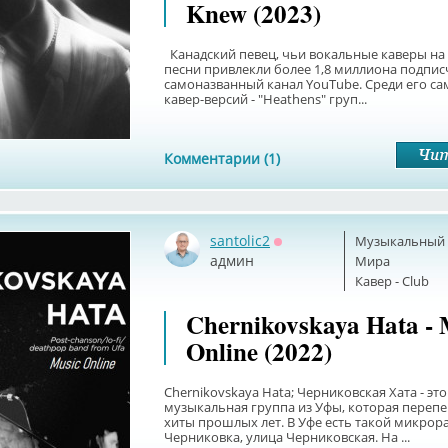
Knew (2023)
Канадский певец, чьи вокальные каверы на
песни привлекли более 1,8 миллиона подпис
самоназванный канал YouTube. Среди его с
кавер-версий - "Heathens" груп...
Комментарии (1)
santolic2
Музыкальный б
Оффлайн
админ
Мира
Кавер - Club
Chernikovskaya Hata - 
Online (2022)
Сhernikovskaya Hata; Черниковская Хата - эт
музыкальная группа из Уфы, которая перепе
хиты прошлых лет. В Уфе есть такой микрор
Черниковка, улица Черниковская. На ...