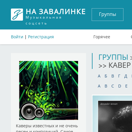
НА ЗАВАЛИНКЕ
Группы
Музыкальная
соцсеть
Войти
|
Регистрация
Горячее
ГРУППЫ
>> КАВЕР
А
Б
В
Г
Д
A
B
C
D
E
Каверы известных и не очень
песен и композиций. Самое