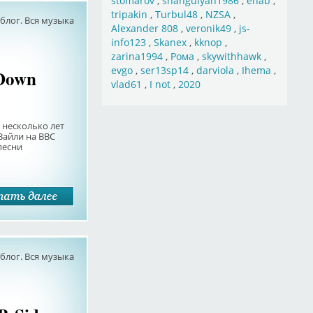
stomarov
,
shahgulyan1986
,
ehab
,
tripakin
,
Turbul48
,
NZSA
,
лог. Вся музыка
Alexander 808
,
veronik49
,
js-
info123
,
Skanex
,
kknop
,
zarina1994
,
Рома
,
skywithhawk
,
evgo
,
ser13sp14
,
darviola
,
Ihema
,
 Down
vlad61
,
I not
,
2020
 несколько лет
Вайли на BBC
песни
лог. Вся музыка