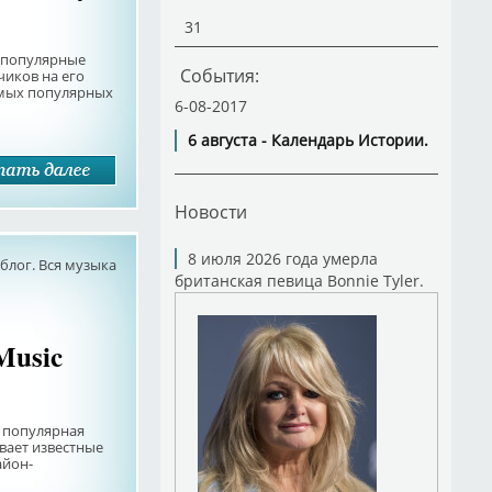
31
 популярные
События:
чиков на его
амых популярных
6-08-2017
6 августа - Календарь Истории.
Новости
8 июля 2026 года умерла
лог. Вся музыка
британская певица Bonnie Tyler.
Music
о популярная
вает известные
айон-