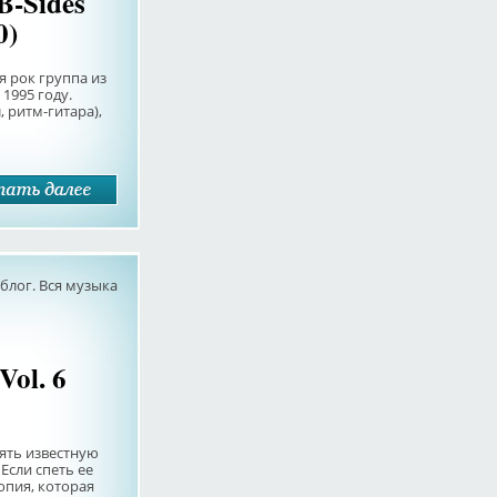
B-Sides
0)
я рок группа из
1995 году.
 ритм-гитара),
лог. Вся музыка
Vol. 6
ять известную
 Если спеть ее
копия, которая