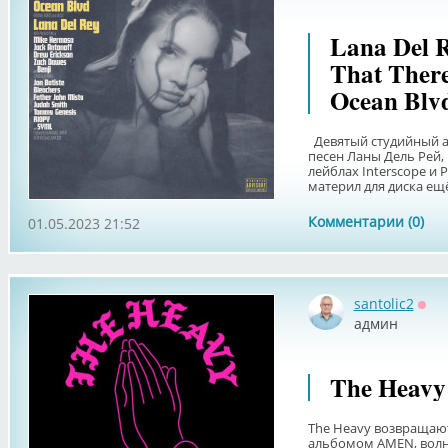
Lana Del 
That There
Ocean Blvd
Девятый студийный а
песен Ланы Дель Рей, 
лейблах Interscope и 
материл для диска ещё 
Комментарии (0)
01.05.2023 21:52
santolic2
Офф
админ
The Heavy
The Heavy возвращают
альбомом AMEN, волн