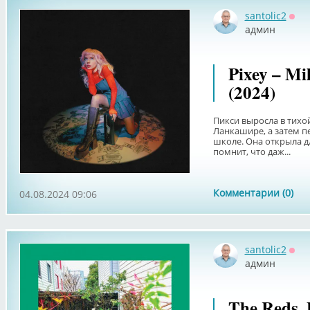
santolic2
Офф
админ
Pixey – Mi
(2024)
Пикси выросла в тихо
Ланкашире, а затем п
школе. Она открыла дл
помнит, что даж...
Комментарии (0)
04.08.2024 09:06
santolic2
Офф
админ
The Reds, 