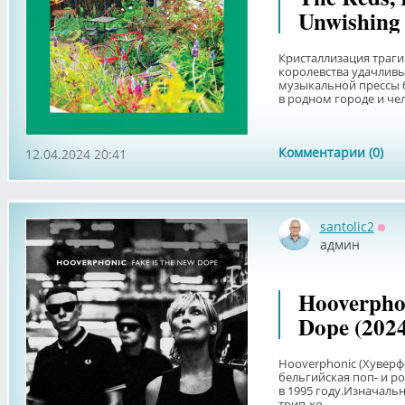
Unwishing 
Кристаллизация траг
королевства удачливы
музыкальной прессы 
в родном городе и чел
Комментарии (0)
12.04.2024 20:41
santolic2
Офф
админ
Hooverphon
Dope (2024
Hooverphonic (Хуверф
бельгийская поп- и р
в 1995 году.Изначаль
трип-хо...