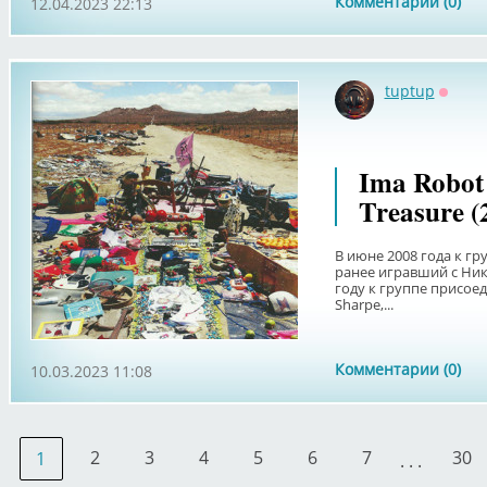
Комментарии (0)
12.04.2023 22:13
tuptup
Оффл
Ima Robot
Treasure (
В июне 2008 года к гр
ранее игравший с Нико
году к группе присое
Sharpe,...
Комментарии (0)
10.03.2023 11:08
2
3
4
5
6
7
30
1
. . .