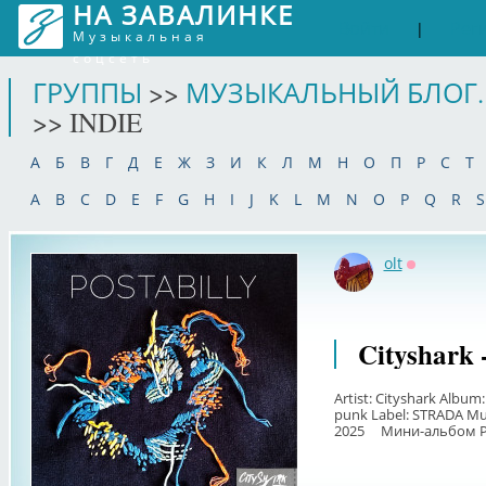
НА ЗАВАЛИНКЕ
Войти
Рег
|
Музыкальная
соцсеть
ГРУППЫ
>>
МУЗЫКАЛЬНЫЙ БЛОГ.
>> INDIE
А
Б
В
Г
Д
Е
Ж
З
И
К
Л
М
Н
О
П
Р
С
Т
A
B
C
D
E
F
G
H
I
J
K
L
M
N
O
P
Q
R
S
olt
Оффлайн
Cityshark -
Artist: Cityshark Album:
punk Label: STRADA Mu
2025 Мини-альбом Pos