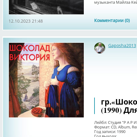
музыканта Майлза Кей
Комментарии (0)
12.10.2023 21:48
Gaposha2013
гр.«Шоко
(1990) Дл
Лейбл: Студия "Р А Р И 
Формат: CD, Album, Re
Год записи: 1990
Год выхода: