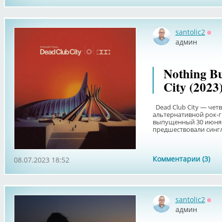
santolic2
Офф
админ
Nothing Bu
City (2023
Dead Club City — чет
альтернативной рок-гр
выпущенный 30 июня 2
предшествовали синглы
Комментарии (3)
08.07.2023 18:52
santolic2
Офф
админ