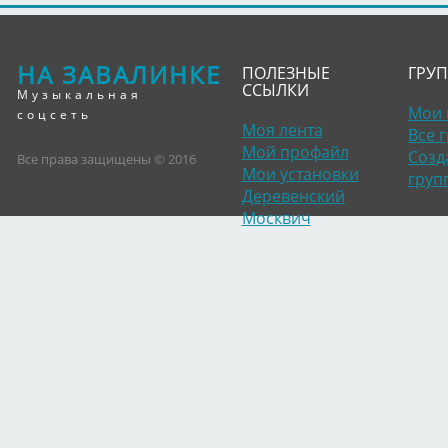
НА ЗАВАЛИНКЕ
ПОЛЕЗНЫЕ
ГРУ
ССЫЛКИ
Музыкальная
Мои 
соцсеть
Моя лента
Все 
Мой профайл
Созд
Все права защищены © 2016
Мои установки
груп
Деревенский
Москвич