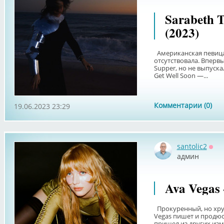
Sarabeth T
(2023)
Американская певица 
отсутствовала. Впервы
Supper, но не выпуска
Get Well Soon —...
Комментарии (0)
19.06.2023 23:29
santolic2
Офф
админ
Ava Vegas 
Прокуренный, но хруп
Vegas пишет и продюс
пришел из других изм