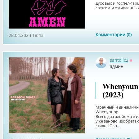
духовых и госпел-гар
свежим и оживленным 
Комментарии (0)
28.04.2023 18:43
santolic2
Офф
админ
Whenyoung
(2023)
Мрачный и динамичны
Whenyoung.
Всего два альбома в и
уже заново изобретаю
стиль. Юэн...