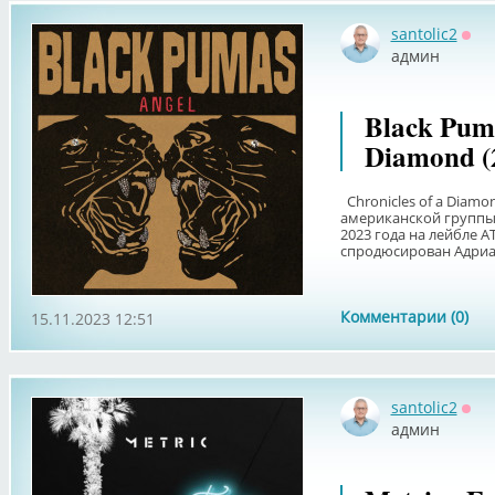
santolic2
Офф
админ
Black Puma
Diamond (
Chronicles of a Diam
американской группы
2023 года на лейбле A
спродюсирован Адриан
Комментарии (0)
15.11.2023 12:51
santolic2
Офф
админ