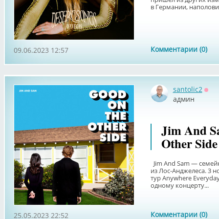
в Германии, наполовин
Комментарии (0)
09.06.2023 12:57
santolic2
Офф
админ
Jim And S
Other Side
Jim And Sam — семейн
из Лос-Анджелеса. 3 н
тур Anywhere Everyday
одному концерту...
Комментарии (0)
25.05.2023 22:52