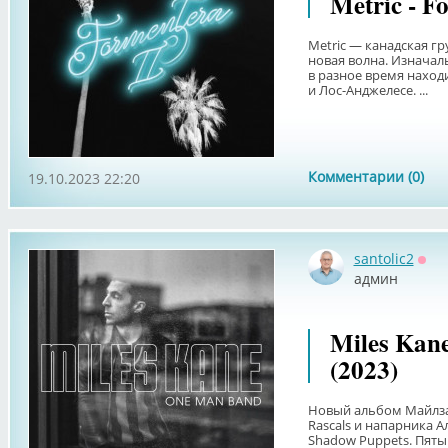
Metric - F
Metric — канадская г
новая волна. Изначал
в разное время наход
и Лос-Анджелесе. ...
Комментарии (0)
19.10.2023 22:20
santolic2
Офф
админ
Miles Kan
(2023)
Новый альбом Майлза
Rascals и напарника А
Shadow Puppets. Пяты