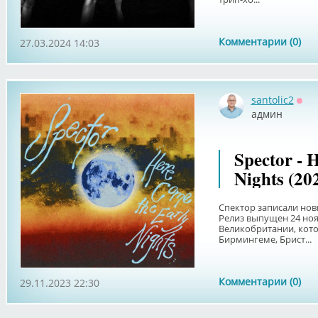
Комментарии (0)
27.03.2024 14:03
santolic2
Офф
админ
Spector - 
Nights (20
Спектор записали новы
Релиз выпущен 24 ноя
Великобритании, кото
Бирмингеме, Брист...
Комментарии (0)
29.11.2023 22:30