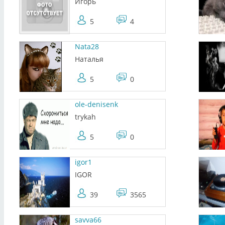
Игорь
5
4
Nata28
Наталья
5
0
ole-denisenk
trykah
5
0
igor1
IGOR
39
3565
savva66