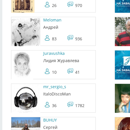
26
970
Meloman
Андрей
83
936
Juravushka
Лидия Журавлева
10
41
mr_sergio_s
ItaloDiscoMan
36
1782
BUHUY
Cергей