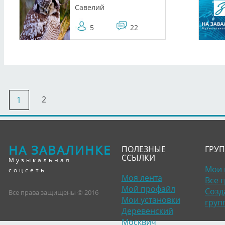
Савелий
5
22
2
1
НА ЗАВАЛИНКЕ
ПОЛЕЗНЫЕ
ГРУ
ССЫЛКИ
Музыкальная
Мои 
соцсеть
Моя лента
Все 
Мой профайл
Созд
Все права защищены © 2016
Мои установки
груп
Деревенский
Москвич