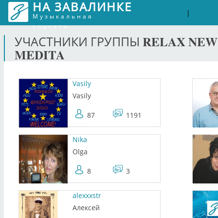
НА ЗАВАЛИНКЕ
Войти
Рег
|
Музыкальная
соцсеть
RELAX NEW
УЧАСТНИКИ ГРУППЫ
MEDITA
Vasily
Vasily
87
1191
Nika
Olga
8
3
alexxxstr
Алексей