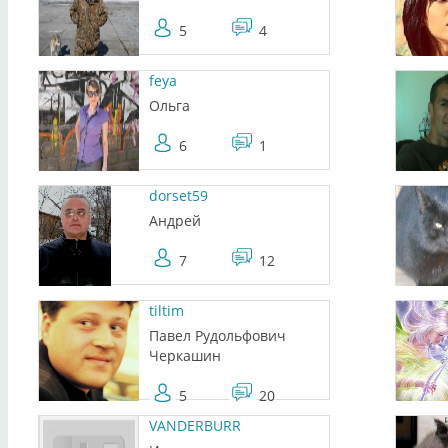
5
4
feya
Ольга
6
1
dorset59
Андрей
7
12
tiltim
Павел Рудольфович
Черкашин
5
20
VANDERBURR