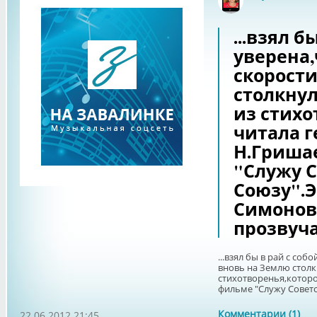
Офф
...взял б
уверена,
скорости
столкнул
из стихо
читала 
Н.Гриша
"Служу 
Союзу".Э
Симонов
прозвуча
...взял бы в рай с собо
вновь на Землю столкн
стихотворенья,которо
фильме "Служу Советс
Комментарии (1)
22.06.2012 21:45