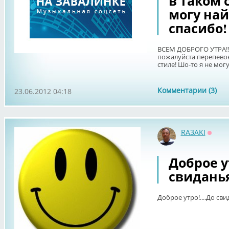
в таком 
могу най
спасибо!
ВСЕМ ДОБРОГО УТРА!!!
пожалуйста перепевок
стиле! Шо-то я не мог
Комментарии (3)
23.06.2012 04:18
RA3AKI
Оффл
Доброе ут
свиданья.
Доброе утро!....До свид