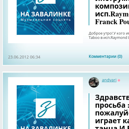
композиц
исп.Raymo
Franck Pou
Доброе утро! У кого 
Taboo в исп.Raymond L
Комментарии (0)
23.06.2012 06:34
andvari
Оффл
Здравст
просьба 
пожалуйс
играет к
танца И.