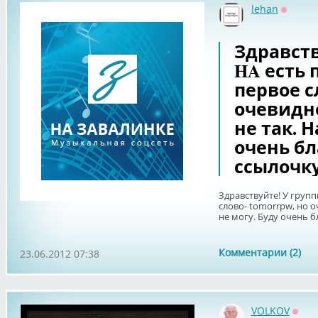
lehan
Оффла
Здравств
HA есть 
первое сл
очевидн
не так. 
очень бл
ссылочку
Здравствуйте! У групп
слово- tomorrpw, но о
не могу. Буду очень б
Комментарии (2)
23.06.2012 07:38
VOLKOV