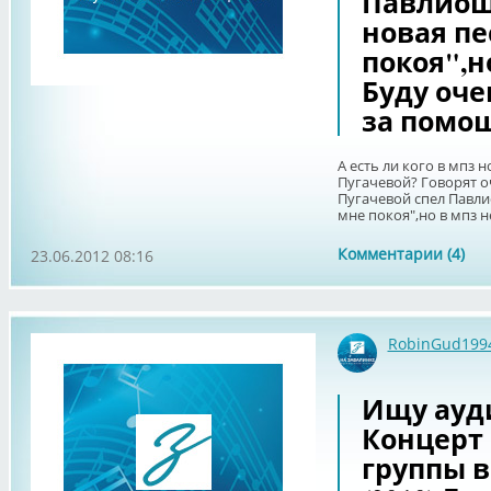
Павлиош
новая пе
покоя",н
Буду оче
за помощ
А есть ли кого в мпз 
Пугачевой? Говорят 
Пугачевой спел Павли
мне покоя",но в мпз не
Комментарии (4)
23.06.2012 08:16
RobinGud199
Ищу ауди
Концерт 
группы 