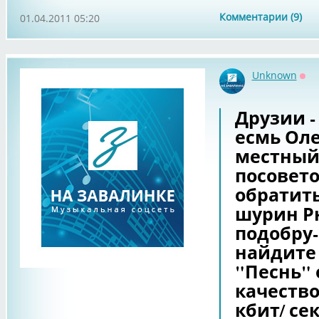
Комментарии (9)
01.04.2011 05:20
Unknown
Оф
Друзии -
есмь Олег
местный
посовето
обратить
шурин Рю
подобру-
найдите 
"Песнь" 
качество
кбит/ сек