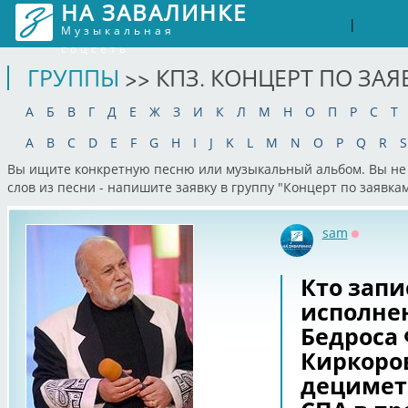
НА ЗАВАЛИНКЕ
Войти
Рег
|
Музыкальная
соцсеть
ГРУППЫ
>> КПЗ. КОНЦЕРТ ПО ЗА
А
Б
В
Г
Д
Е
Ж
З
И
К
Л
М
Н
О
П
Р
С
Т
A
B
C
D
E
F
G
H
I
J
K
L
M
N
O
P
Q
R
S
Вы ищите конкретную песню или музыкальный альбом. Вы не 
слов из песни - напишите заявку в группу "Концерт по заявк
sam
Оффлай
Кто запи
исполнен
Бедроса
Киркоров
децимет