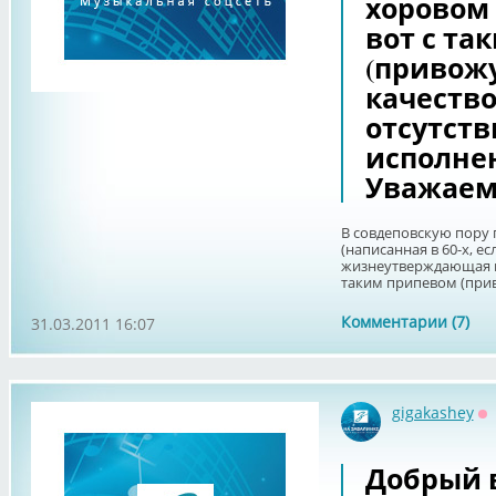
хоровом
вот с та
(привожу
качество
отсутств
исполнен
Уважае
В совдеповскую пору п
(написанная в 60-х, ес
жизнеутверждающая в
таким припевом (приво
Комментарии (7)
31.03.2011 16:07
gigakashey
О
Добрый 