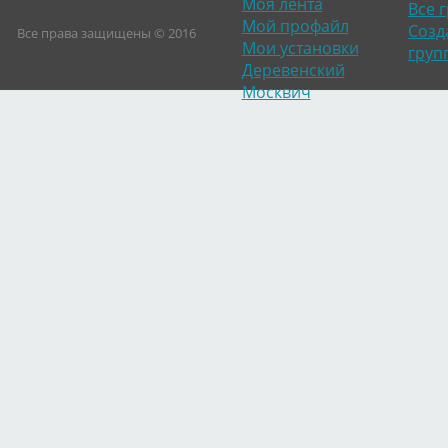
Моя лента
Все 
Мой профайл
Созд
Все права защищены © 2016
Мои установки
груп
Деревенский
Москвич