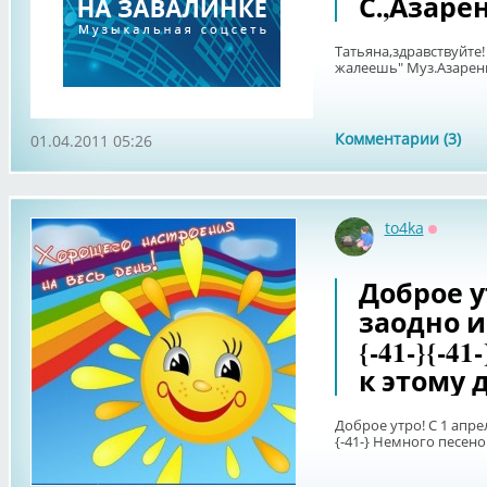
С.,Азарен
Татьяна,здравствуйте
жалеешь" Муз.Азаренко
Комментарии (3)
01.04.2011 05:26
to4ka
Оффла
Доброе ут
заодно и 
{-41-}{-4
к этому 
Доброе утро! С 1 апрел
{-41-} Немного песено