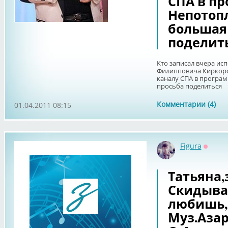
СПА в п
Непотоп
большая
поделит
Кто записал вчера исп
Филипповича Киркоро
каналу СПА в програ
просьба поделиться
Комментарии (4)
01.04.2011 08:15
Figura
Оффла
Татьяна,
Скидыва
любишь,
Муз.Азар