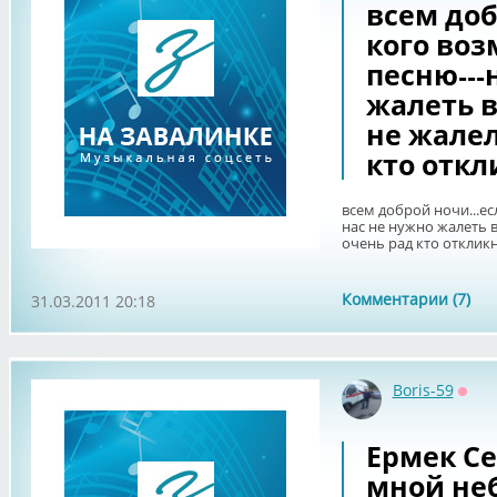
всем доб
кого во
песню---
жалеть в
не жалел
кто откл
всем доброй ночи...ес
нас не нужно жалеть в
очень рад кто отклик
Комментарии (7)
31.03.2011 20:18
Boris-59
Офф
Ермек Се
мной неб