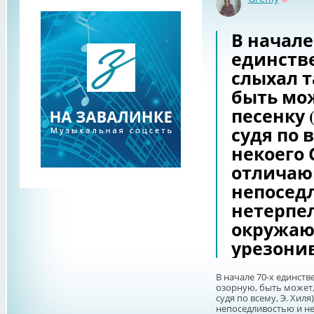
Оффла
В начале 
единств
слыхал т
быть мож
песенку 
судя по в
некоего 
отличаю
непосед
нетерпел
окружающ
урезонив
В начале 70-х единств
озорную, быть может,
судя по всему, Э. Хил
непоседливостью и не