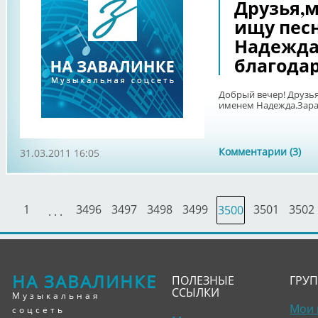
Друзья,м
ищу пес
Надежда
благодар
Добрый вечер! Друзья
именем Надежда.Зара
Комментарии (3)
31.03.2011 16:05
1
3496
3497
3498
3499
3501
3502
3500
. . .
НА ЗАВАЛИНКЕ
ПОЛЕЗНЫЕ
ГРУ
ССЫЛКИ
Музыкальная
Мои 
соцсеть