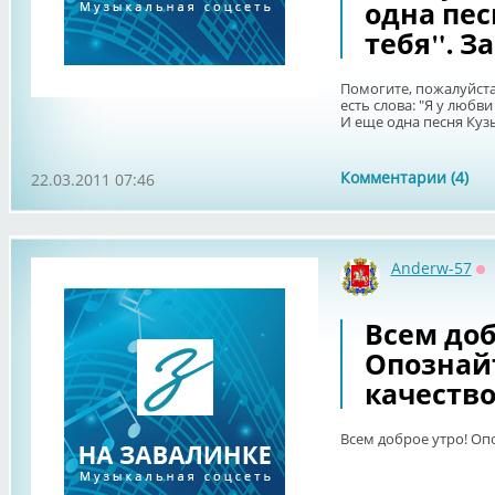
одна пес
тебя". З
Помогите, пожалуйста,
есть слова: "Я у любв
И еще одна песня Кузь
Комментарии (4)
22.03.2011 07:46
Anderw-57
О
Всем доб
Опознайт
качеств
Всем доброе утро! Оп