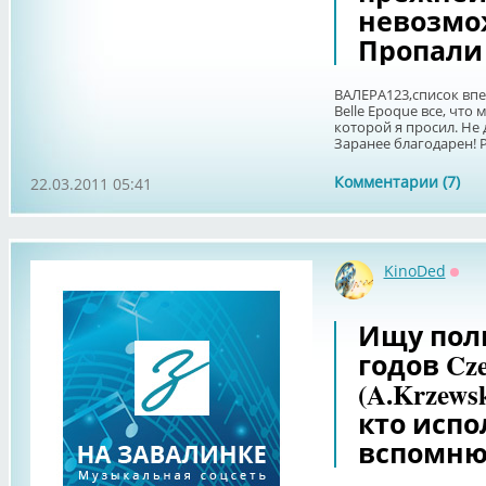
невозмо
Пропали
ВАЛЕРА123,список впеч
Belle Epoque все, что
которой я просил. Не 
Заранее благодарен! P. 
Комментарии (7)
22.03.2011 05:41
KinoDed
Офф
Ищу поль
годов Cz
(A.Krzewsk
кто испо
вспомню