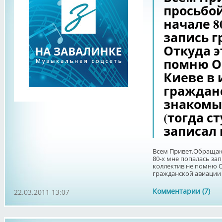
просьбой
начале 8
запись г
Откуда э
помню О
Киеве в 
граждан
знакомы
(тогда с
записал 
Всем Привет.Обращаюс
80-х мне попалась зап
коллектив не помню О
гражданской авиации
Комментарии (7)
22.03.2011 13:07