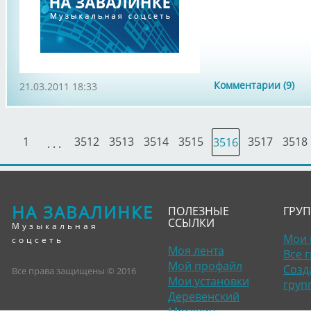
Комментарии (9)
21.03.2011 18:33
1
3512
3513
3514
3515
3517
3518
3516
. . .
НА ЗАВАЛИНКЕ
ПОЛЕЗНЫЕ
ГРУ
ССЫЛКИ
Музыкальная
Мои 
соцсеть
Моя лента
Все 
Мой профайл
Созд
Все права защищены © 2016
Мои установки
груп
Деревенский