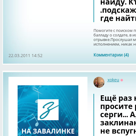
найду. К
.подска
где найт
Помогите с поиском п
балладу о солдате, в 
отрывке.Прослушал мн
исполнением, никак не 
Комментарии (4)
22.03.2011 14:52
xokeu
Оффла
Ещё раз
просите 
серги... 
заклина
не вспуг