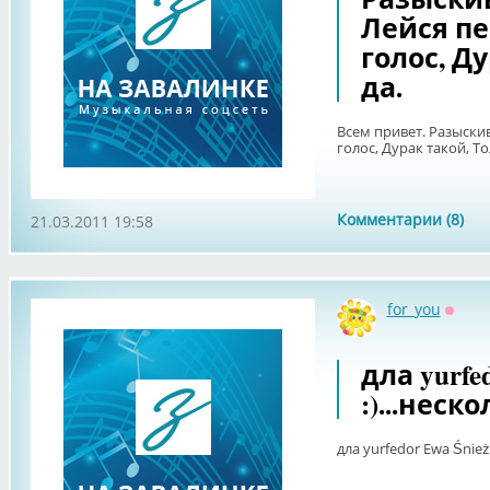
Лейся п
голос, Д
да.
Всем привет. Разыски
голос, Дурак такой, То
Комментарии (8)
21.03.2011 19:58
for_you
Оффл
дла yurfe
:)...неск
дла yurfedor Ewa Śnież