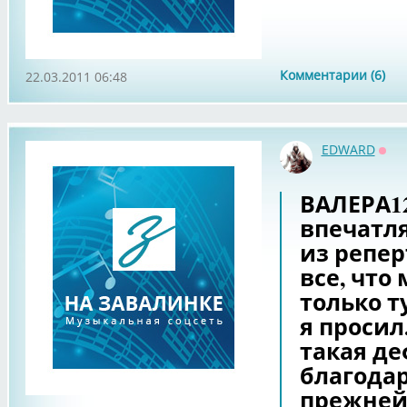
Комментарии (6)
22.03.2011 06:48
EDWARD
Офф
ВАЛЕРА12
впечатля
из реперт
все, что
только т
я просил
такая де
благодаре
прежней