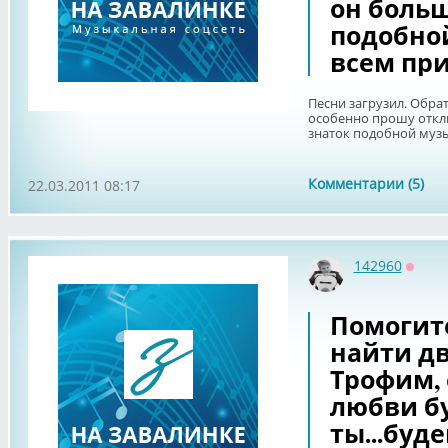
он боль
подобно
всем при
Песни загрузил. Обра
особенно прошу откл
знаток подобной музы
Комментарии (5)
22.03.2011 08:17
142960
Оффл
Помогите
найти дв
Трофим, 
любви б
ты...буд