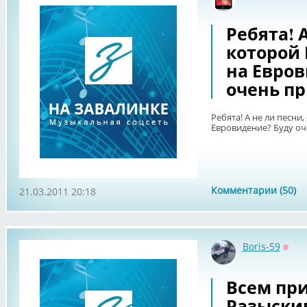
Офф
Ребята! А
которой 
на Евров
очень пр
Ребята! А не ли песни
Евровидение? Буду оч
Комментарии (50)
21.03.2011 20:18
Boris-59
Офф
Всем при
Разыски