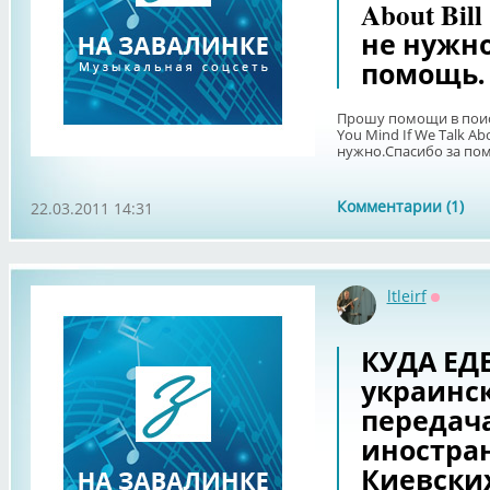
About Bil
не нужно
помощь.
Прошу помощи в поиске
You Mind If We Talk Ab
нужно.Спасибо за по
Комментарии (1)
22.03.2011 14:31
ltleirf
Оффла
КУДА ЕД
украинск
передач
иностра
Киевски