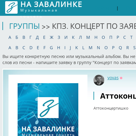
НА ЗАВАЛИНКЕ
Войти
Рег
|
Музыкальная
соцсеть
ГРУППЫ
>> КПЗ. КОНЦЕРТ ПО ЗА
А
Б
В
Г
Д
Е
Ж
З
И
К
Л
М
Н
О
П
Р
С
Т
A
B
C
D
E
F
G
H
I
J
K
L
M
N
O
P
Q
R
S
Вы ищите конкретную песню или музыкальный альбом. Вы не 
слов из песни - напишите заявку в группу "Концерт по заявк
vovas
Оффла
Аттокон
Аттоконцертишко