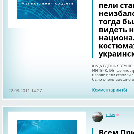
пели ст
неизбал
тогда б
видеть н
национа
костюма
украинс
КУДА ЕДЕШЬ ЯВТУШЕ . 
ИНТЕРКЛУБ где иност
играли пели ставили 
было очень смешно ви
Комментарии (6)
22.03.2011 14:27
nikiv
Оффлай
Всем Пр