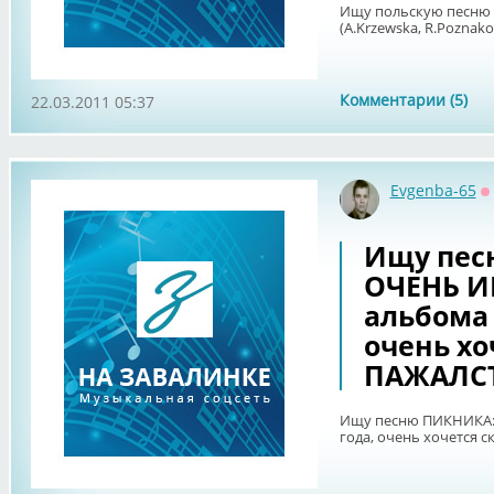
Ищу польскую песню 6
(A.Krzewska, R.Poznak
Комментарии (5)
22.03.2011 05:37
Evgenba-65
О
Ищу пес
ОЧЕНЬ И
альбома 
очень хо
ПАЖАЛСТ
Ищу песню ПИКНИКА:
года, очень хочется 