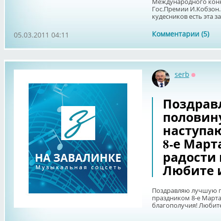
Международного конку
Гос.Премии И.Кобзон.
кудесников есть эта зап
Комментарии (5)
05.03.2011 04:11
serb
Оффлай
Поздрав
половину
наступа
8-е Март
радости 
Любите 
Поздравляю лучшую п
праздником 8-е Марта
благополучия! Любит