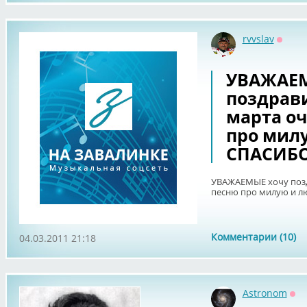
rvvslav
Оффл
УВАЖАЕМ
поздрави
марта о
про мил
СПАСИБ
УВАЖАЕМЫЕ хочу позд
песню про милую и 
Комментарии (10)
04.03.2011 21:18
Astronom
Оф