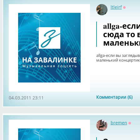
ltleirf
Оффла
allga-ес
сюда то
маленьк
allga-если вы загляды
маленький концертик
Комментарии (6)
04.03.2011 23:11
bremen
Оффл