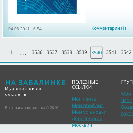
Комментарии (1)
04.03.2011 16:54
1
3536
3537
3538
3539
3541
3542
3540
. . .
НА ЗАВАЛИНКЕ
ПОЛЕЗНЫЕ
ГРУ
ССЫЛКИ
Музыкальная
Мои 
соцсеть
Моя лента
Все 
Мой профайл
Созд
Все права защищены © 2016
Мои установки
груп
Деревенский
Москвич