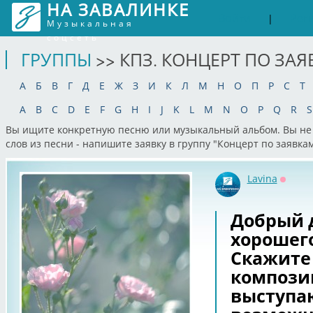
НА ЗАВАЛИНКЕ
Войти
Рег
|
Музыкальная
соцсеть
ГРУППЫ
>> КПЗ. КОНЦЕРТ ПО ЗА
А
Б
В
Г
Д
Е
Ж
З
И
К
Л
М
Н
О
П
Р
С
Т
A
B
C
D
E
F
G
H
I
J
K
L
M
N
O
P
Q
R
S
Вы ищите конкретную песню или музыкальный альбом. Вы не 
слов из песни - напишите заявку в группу "Концерт по заявк
Lavina
Оффла
Добрый 
хорошего
Скажите
компози
выступаю