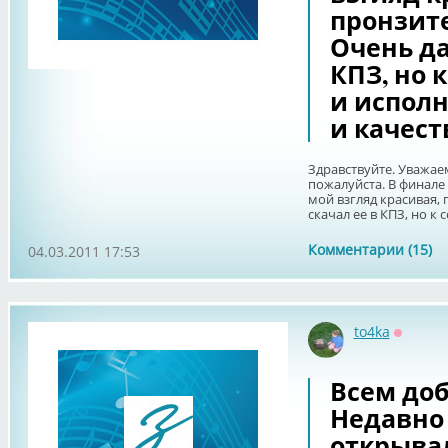
пронзит
Очень да
КПЗ, но 
и испол
и качест
Здравствуйте. Уважае
пожалуйста. В финале 
мой взгляд красивая,
скачал ее в КПЗ, но к 
Комментарии (15)
04.03.2011 17:53
to4ka
Оффла
Всем до
Недавно 
открыва