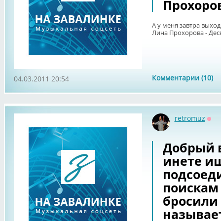
Прохоров
А у меня завтра выход
Лина Прохорова - Деся
Комментарии (10)
04.03.2011 20:54
retromuz
Офф
Добрый в
инете ищ
подсоед
поискам 
бросили 
называе