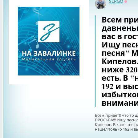
SERGO
Оффл
Всем при
давненьк
вас в гос
Ищу пес
песня" 
Кипелов.
ниже 320
есть. В 
192 и вы
избытком
внимани
Всем привет!! Что то д
ПРОСЬБА!!! Ищу песню
Кипелов. В качестве не
нашел только 192 и выс