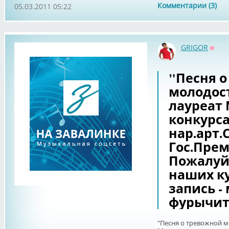
Комментарии (3)
05.03.2011 05:22
GRIGOR
Оффл
"Песня 
молодост
лауреат
конкурса
нар.арт.
Гос.Прем
Пожалуйс
наших ку
запись - 
фурычит
"Песня о тревожной мо