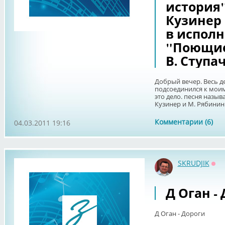
история"
Кузинер 
в испол
"Поющие
В. Ступа
Добрый вечер. Весь д
подсоединился к моим
это дело. песня назыв
Кузинер и М. Рябинин.
Комментарии (6)
04.03.2011 19:16
SKRUDJIK
Оф
Д Оган -
Д Оган - Дороги