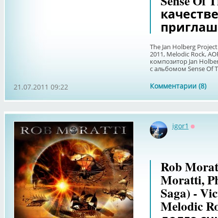
Sense Of 
качестве
приглаш
The Jan Holberg Project
2011, Melodic Rock, A
композитор Jan Holberg
с альбомом Sense Of Ti
Комментарии (8)
21.07.2011 09:22
igor1
Оффлай
Rob Moratti
Moratti, P
Saga) - Vi
Melodic Ro