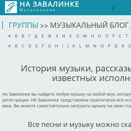
НА ЗАВАЛИНКЕ
Войти
Рег
|
Музыкальная
соцсеть
ГРУППЫ
>> МУЗЫКАЛЬНЫЙ БЛОГ.
А
Б
В
Г
Д
Е
Ж
З
И
К
Л
М
Н
О
П
Р
С
Т
A
B
C
D
E
F
G
H
I
J
K
L
M
N
O
P
Q
R
S
История музыки, рассказ
известных исполн
На Завалинке вы найдете любую музыку на любой вкус, котору
регистрации. НА Завалинке представлена практически вся ист
века. Вы можете самостоятельно загрузить музыку на свою ст
Все песни и музыку можно ск