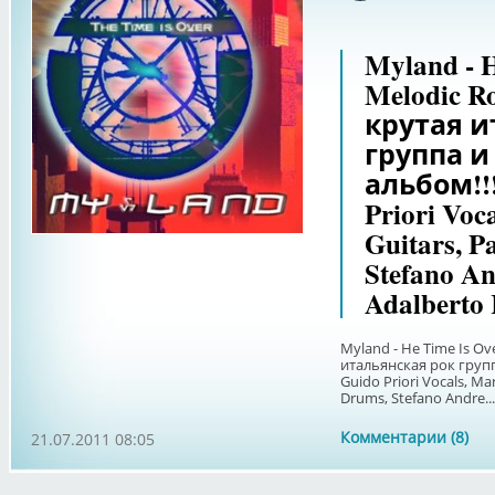
Myland - H
Melodic R
крутая и
группа и
альбом!!!
Priori Voc
Guitars, P
Stefano An
Adalberto 
Myland - He Time Is Ov
итальянская рок групп
Guido Priori Vocals, Ma
Drums, Stefano Andre...
Комментарии (8)
21.07.2011 08:05