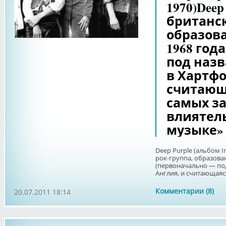
1970)Deep
британск
образов
1968 год
под назв
в Хартфо
считающ
самых з
влиятел
музыке» 
Deep Purple (альбом I
рок-группа, образован
(первоначально — под
Англия, и считающаяся
Комментарии (8)
20.07.2011 18:14