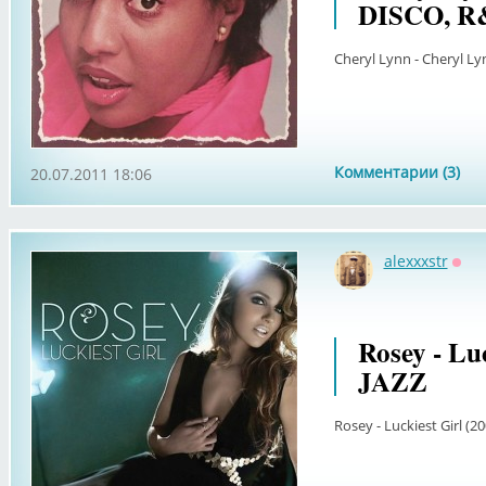
DISCO, R
Cheryl Lynn - Cheryl L
Комментарии (3)
20.07.2011 18:06
alexxxstr
Офф
Rosey - Luc
JAZZ
Rosey - Luckiest Girl (20