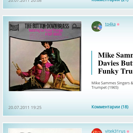
20.07.2011 20:08
to4ka
Оффла
Mike Samm
Davies But
Funky Tru
Mike Sammes Singers &
Trumpet (1965)
Комментарии (18)
20.07.2011 19:25
vitek31rus