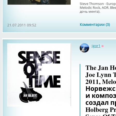
Steve Thomson - Europe 
Melodic Rock, AOR. Ble
дочь мента).
Комментарии (3)
21.07.2011 09:52
igor1
Оффлай
The Jan Ho
Joe Lynn T
2011, Melo
Норвежс
и композ
создал п
Holberg P