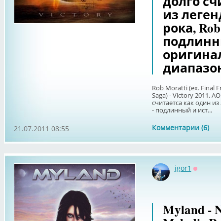
долго сч
из леген
рока, Rob 
подлинн
оригина
диапазон
Rob Moratti (ex. Final 
Saga) - Victory 2011. A
считаетса как один из
- подлинный и ист...
Комментарии (6)
21.07.2011 08:55
igor1
Оффлай
Myland - 