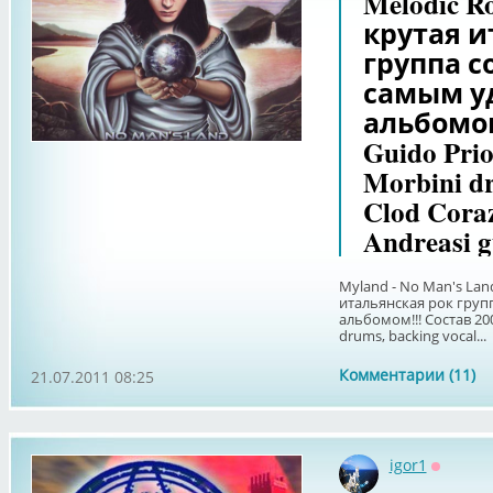
Melodic R
крутая и
группа с
самым у
альбомом
Guido Prior
Morbini dr
Clod Cora
Andreasi g
Myland - No Man's Lan
итальянская рок груп
альбомом!!! Состав 2008
drums, backing vocal...
Комментарии (11)
21.07.2011 08:25
igor1
Оффлай